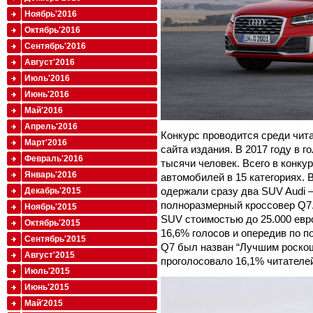
Ноябрь'2016
Октябрь'2016
Сентябрь'2016
Август'2016
Июль'2016
Июнь'2016
Май'2016
Апрель'2016
Конкурс проводится среди чита
Март'2016
сайта издания. В 2017 году в 
Февраль'2016
тысячи человек. Всего в конк
Январь'2016
автомобилей в 15 категориях. 
одержали сразу два SUV Audi –
Декабрь'2015
полноразмерный кроссовер Q7
Ноябрь'2015
SUV стоимостью до 25.000 евро
Октябрь'2015
16,6% голосов и опередив по п
Сентябрь'2015
Q7 был назван “Лучшим роскош
Август'2015
проголосовало 16,1% читателе
Июль'2015
Июнь'2015
Май'2015