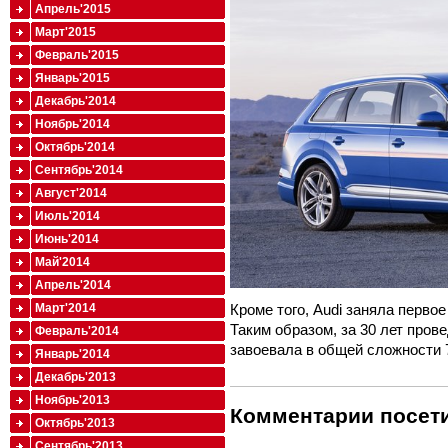
Апрель'2015
Март'2015
Февраль'2015
Январь'2015
Декабрь'2014
Ноябрь'2014
Октябрь'2014
Сентябрь'2014
Август'2014
Июль'2014
Июнь'2014
Май'2014
Апрель'2014
Март'2014
Кроме того, Audi заняла первое
Таким образом, за 30 лет пров
Февраль'2014
завоевала в общей сложности 7
Январь'2014
Декабрь'2013
Ноябрь'2013
Комментарии посети
Октябрь'2013
Сентябрь'2013