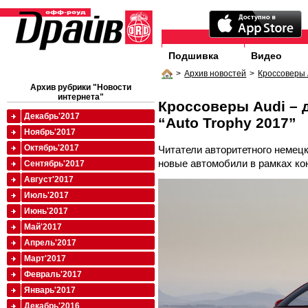
Подшивка
Видео
>
Архив новостей
>
Кроссоверы A
Архив рубрики "Новости
интернета"
Кроссоверы Audi – 
Декабрь'2017
“Auto Trophy 2017”
Ноябрь'2017
Октябрь'2017
Читатели авторитетного немец
новые автомобили в рамках кон
Сентябрь'2017
Август'2017
Июль'2017
Июнь'2017
Май'2017
Апрель'2017
Март'2017
Февраль'2017
Январь'2017
Декабрь'2016