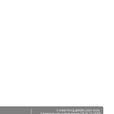
© ОФФ-РОУД ДРАЙВ (2004-2026).
Свидетельство о регистрации ПИ № 77-18300