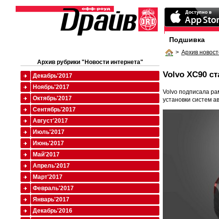
Подшивка
>
Архив новост
Архив рубрики "Новости интернета"
Volvo XC90 с
Декабрь'2017
Ноябрь'2017
Volvo подписала ра
Октябрь'2017
установки систем а
Сентябрь'2017
Август'2017
Июль'2017
Июнь'2017
Май'2017
Апрель'2017
Март'2017
Февраль'2017
Январь'2017
Декабрь'2016