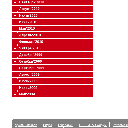
Сентябрь'2010
Август'2010
Июль'2010
Июнь'2010
Май'2010
Апрель'2010
Февраль'2010
Январь'2010
Декабрь'2009
Октябрь'2009
Сентябрь'2009
Август'2009
Июль'2009
Июнь'2009
Май'2009
Архив номеров
Видео
Глоссарий
OFF-ROAD Форум
Реклама н