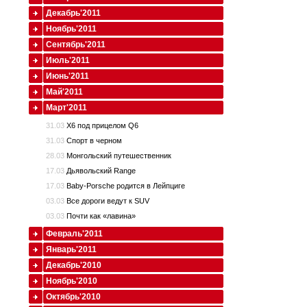
Декабрь'2011
Ноябрь'2011
Сентябрь'2011
Июль'2011
Июнь'2011
Май'2011
Март'2011
31.03
X6 под прицелом Q6
31.03
Спорт в черном
28.03
Монгольский путешественник
17.03
Дьявольский Range
17.03
Baby-Porsche родится в Лейпциге
03.03
Все дороги ведут к SUV
03.03
Почти как «лавина»
Февраль'2011
Январь'2011
Декабрь'2010
Ноябрь'2010
Октябрь'2010