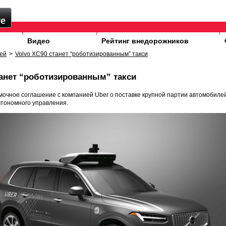
Видео
Рейтинг внедорожников
ей
>
Volvo XC90 станет “роботизированным” такси
танет “роботизированным” такси
мочное соглашение с компанией Uber о поставке крупной партии автомобиле
втономного управления.