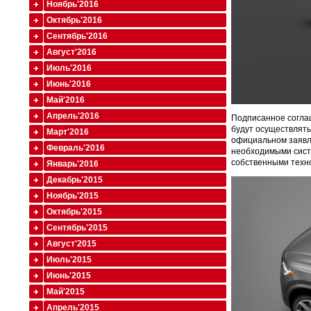
Ноябрь'2016
Октябрь'2016
Сентябрь'2016
Август'2016
Июль'2016
Июнь'2016
Май'2016
Апрель'2016
Подписанное соглаш
будут осуществлятьс
Март'2016
официальном заявле
Февраль'2016
необходимыми сист
собственными техн
Январь'2016
Декабрь'2015
Ноябрь'2015
Октябрь'2015
Сентябрь'2015
Август'2015
Июль'2015
Июнь'2015
Май'2015
Апрель'2015