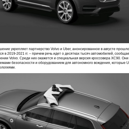
ение укрепляет партнерство Volvo и Uber, анонсированное в августе прошлог
я в 2019-2021 гг. – причем речь идет о десятках тысяч автомобилей, сообщае
нии Volvo. Среди них окажется и специальная версия кроссовера XC90. Он
емами безопасности и оборудованием для автономного вождения, которые U
ологиями.