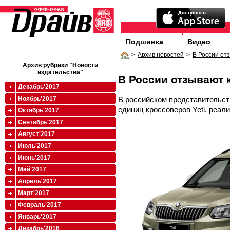
Подшивка
Видео
>
Архив новостей
>
В России от
Архив рубрики "Новости
издательства"
В России отзывают 
Декабрь'2017
В российском представительст
Ноябрь'2017
единиц кроссоверов Yeti, реал
Октябрь'2017
Сентябрь'2017
Август'2017
Июль'2017
Июнь'2017
Май'2017
Апрель'2017
Март'2017
Февраль'2017
Январь'2017
Декабрь'2016