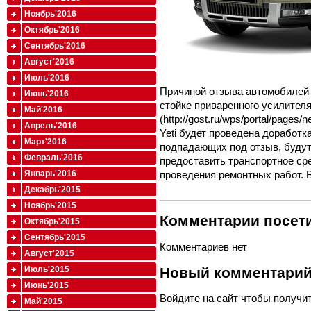
Ноябрь'2016
Октябрь'2016
Сентябрь'2016
Август'2016
Июль'2016
Причиной отзыва автомобилей 
Июнь'2016
стойке приваренного усилител
Май'2016
(
http://gost.ru/wps/portal/pages/
Апрель'2016
Yeti будет проведена доработк
Март'2016
подпадающих под отзыв, буду
Февраль'2016
предоставить транспортное ср
Январь'2016
проведения ремонтных работ. 
Декабрь'2015
Ноябрь'2015
Комментарии посети
Октябрь'2015
Сентябрь'2015
Комментариев нет
Август'2015
Новый комментари
Июль'2015
Июнь'2015
Войдите
на сайт чтобы получи
Май'2015