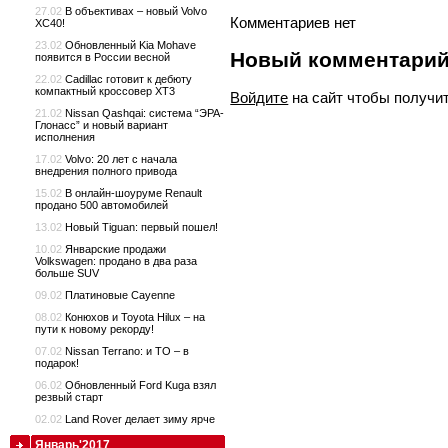
27.02
В объективах – новый Volvo
Комментариев нет
XC40!
23.02
Обновленный Kia Mohave
Новый комментари
появится в России весной
22.02
Cadillac готовит к дебюту
компактный кроссовер XT3
Войдите
на сайт чтобы получи
21.02
Nissan Qashqai: система “ЭРА-
Глонасс” и новый вариант
исполнения
17.02
Volvo: 20 лет с начала
внедрения полного привода
15.02
В онлайн-шоуруме Renault
продано 500 автомобилей
13.02
Новый Tiguan: первый пошел!
10.02
Январские продажи
Volkswagen: продано в два раза
больше SUV
09.02
Платиновые Cayenne
08.02
Конюхов и Toyota Hilux – на
пути к новому рекорду!
07.02
Nissan Terrano: и ТО – в
подарок!
06.02
Обновленный Ford Kuga взял
резвый старт
02.02
Land Rover делает зиму ярче
Январь'2017