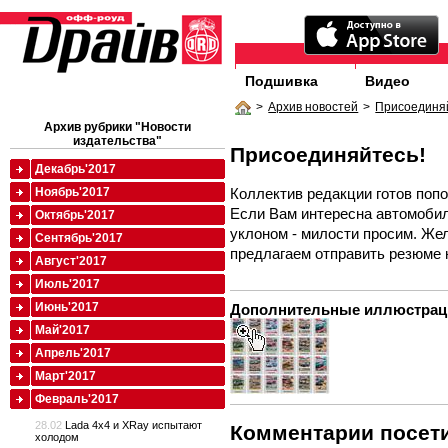
Подшивка
Видео
>
Архив новостей
>
Присоединя
Архив рубрики "Новости
издательства"
Присоединяйтесь!
Декабрь'2017
Коллектив редакции готов поп
Ноябрь'2017
Если Вам интересна автомоби
Октябрь'2017
уклоном - милости просим. Же
Сентябрь'2017
предлагаем отправить резюме н
Август'2017
Июль'2017
Июнь'2017
Дополнительные иллюстрац
Май'2017
Апрель'2017
Март'2017
Февраль'2017
28.02
Lada 4x4 и XRay испытают
Комментарии посети
холодом