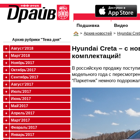
Подшивка
Видео
>
Архив новостей
>
Hyundai Cret
Архив рубрики "Тема дня"
Hyundai Creta – с н
Август'2018
комплектаций!
Март'2018
Ноябрь'2017
В российскую продажу поступи
Октябрь'2017
модельного года с пересмотре
Сентябрь'2017
“Паркетник” немного подорожал
Август'2017
Июль'2017
Июнь'2017
Май'2017
Апрель'2017
Март'2017
Февраль'2017
Январь'2017