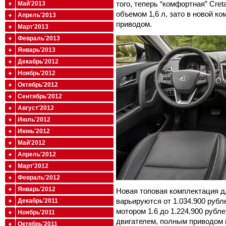
того, теперь “комфортная” Cre
Май'2013
объемом 1,6 л, зато в новой к
Апрель'2013
приводом.
Март'2013
Февраль'2013
Январь'2013
Декабрь'2012
Ноябрь'2012
Октябрь'2012
Сентябрь'2012
Август'2012
Июль'2012
Июнь'2012
Май'2012
Апрель'2012
Март'2012
Февраль'2012
Январь'2012
Новая топовая комплектация дл
варьируются от 1.034.900 руб
Декабрь'2011
мотором 1.6 до 1.224.900 рубл
Ноябрь'2011
двигателем, полным приводом и
Октябрь'2011