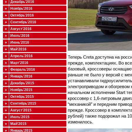
Декабрь'2016
Ноябрь'2016
Октябрь'2016
Сентябрь'2016
Август'2016
Июль'2016
Июнь'2016
Май'2016
Апрель'2016
Теперь Creta доступна на росси
прежде, комплектациях. Во вс
Март'2016
базовый, кроссоверы оснащают
Февраль'2016
раньше не было у версий с мех
Январь'2016
устанавливали гидроусилитель
Декабрь'2015
электроприводом и обогревом 
Ноябрь'2015
начальном исполнении Start те
Октябрь'2015
кроссовер с 1,6-литровым двига
Сентябрь'2015
“механикой” и передним привод
прежде. Кроссовер в комплектац
Август'2015
рублей) также подорожал на 10
Июль'2015
изменилось.
Май'2015
Январь'2015