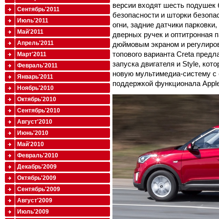
версии входят шесть подушек 
Сентябрь'2011
безопасности и шторки безопа
Июль'2011
огни, задние датчики парковки
Май'2011
дверных ручек и оптитронная па
Апрель'2011
дюймовым экраном и регулиров
топового варианта Creta предл
Март'2011
запуска двигателя и Style, кот
Февраль'2011
новую мультимедиа-систему с 
Январь'2011
поддержкой функционала Apple 
Ноябрь'2010
Октябрь'2010
Сентябрь'2010
Август'2010
Июнь'2010
Май'2010
Февраль'2010
Декабрь'2009
Октябрь'2009
Сентябрь'2009
Август'2009
Июль'2009