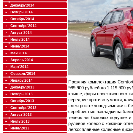
Декабрь'2014
Ноябрь'2014
Октябрь'2014
Сентябрь'2014
Август'2014
Июль'2014
Июнь'2014
Май'2014
Апрель'2014
Март'2014
Февраль'2014
Январь'2014
Прежняя комплектация Comfort 
Декабрь'2013
989.900 рублей до 1.119.900 ру
крыше, фары проекционного ти
Ноябрь'2013
передние противотуманки, кли
Октябрь'2013
электростеклоподъемники с бе
Сентябрь'2013
серебристые накладки на бамп
Август'2013
теперь нет боковых подушек и 
Июль'2013
рулевое колесо с кожаной отд
Июнь'2013
легкосплавные колесные диск