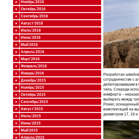
Ноябрь'2016
Октябрь'2016
Сентябрь'2016
Август'2016
Июль'2016
Июнь'2016
Май'2016
Апрель'2016
Март'2016
Февраль'2016
Январь'2016
Разработан швабски
сотрудничестве с ал
Декабрь'2015
дебютировавшим в м
Ноябрь'2015
типа. Спереди испо
комфорта – неразре
Октябрь'2015
выбирать между тре
Сентябрь'2015
Power, оснащенный 
Август'2015
комплектаций на вы
диаметром 17, 18 и
Июль'2015
Июнь'2015
Май'2015
Апрель'2015