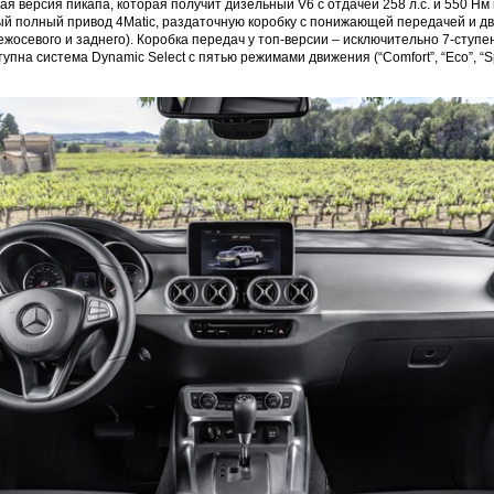
я версия пикапа, которая получит дизельный V6 с отдачей 258 л.с. и 550 Нм
й полный привод 4Matic, раздаточную коробку с понижающей передачей и дв
осевого и заднего). Коробка передач у топ-версии – исключительно 7-ступен
пна система Dynamic Select с пятью режимами движения (“Comfort”, “Eco”, “Spo