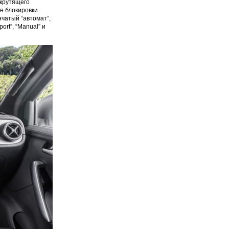
 крутящего
е блокировки
чатый “автомат”,
rt”, “Manual” и