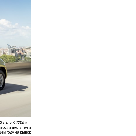
л.с. у X 220d и
версии доступен и
щем году на рынок