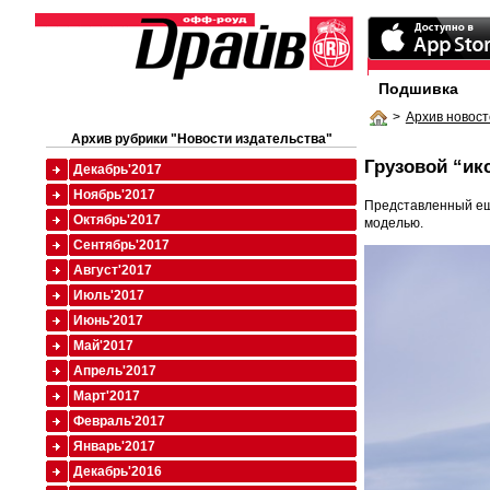
Подшивка
>
Архив новост
Архив рубрики "Новости издательства"
Грузовой “ик
Декабрь'2017
Ноябрь'2017
Представленный ещ
Октябрь'2017
моделью.
Сентябрь'2017
Август'2017
Июль'2017
Июнь'2017
Май'2017
Апрель'2017
Март'2017
Февраль'2017
Январь'2017
Декабрь'2016