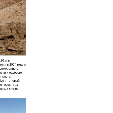
,92 м в
ения в 2014 году и
лонжеронного
сти и ездового
и смогут
ive и топовый
ля всех трех
есных дисков