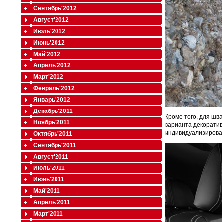
Сентябрь'2012
Август'2012
Июль'2012
Июнь'2012
Май'2012
Апрель'2012
Март'2012
Февраль'2012
Январь'2012
Декабрь'2011
Кроме того, для шв
Ноябрь'2011
варианта декорати
индивидуализироват
Октябрь'2011
Сентябрь'2011
Август'2011
Июль'2011
Июнь'2011
Май'2011
Апрель'2011
Март'2011