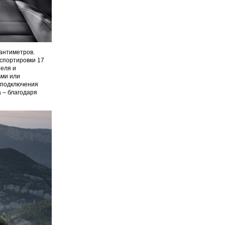
антиметров.
нспортировки 17
теля и
ьми или
я подключения
 – благодаря