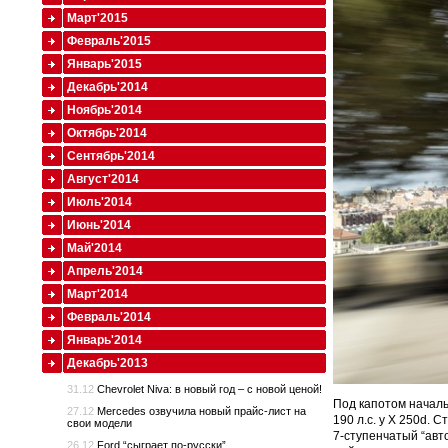
Март'2015
Февраль'2015
Январь'2015
Декабрь'2014
Ноябрь'2014
Октябрь'2014
Сентябрь'2014
Август'2014
Июль'2014
Июнь'2014
Май'2014
Апрель'2014
Март'2014
Февраль'2014
Январь'2014
Декабрь'2013
31.12
Chevrolet Niva: в новый год – с новой ценой!
Под капотом началь
27.12
Mercedes озвучила новый прайс-лист на
190 л.с. у X 250d. 
свои модели
7-ступенчатый “авт
26.12
Ford “сыграет по-русски”