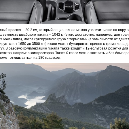
ый просвет – 20,2 см, который опционально можно увеличить еще на пару с
дъемность швабского пикапа – 1042 кг (этого достаточно, например, для тра
 бочек пива), масса буксируемого груза с тормозами (в зависимости от двига
ируется от 1650 до 3500 кг (пикапе может буксировать прицеп с тремя лошад
у). В базовую комплектацию пикапа также входит и 12-вольтовая розетка дл
егатов, например компрессоров. Также X-класс можно заказать и без бампера
может откидываться на 180 градусов.