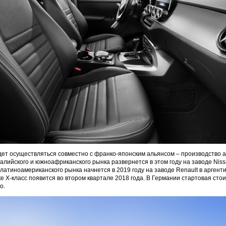
дет осуществляться совместно с франко-японским альянсом – производство 
ралийского и южноафриканского рынка развернется в этом году на заводе Niss
 латиноамериканского рынка начнется в 2019 году на заводе Renault в аргент
е X-класс появится во втором квартале 2018 года. В Германии стартовая сто
о.