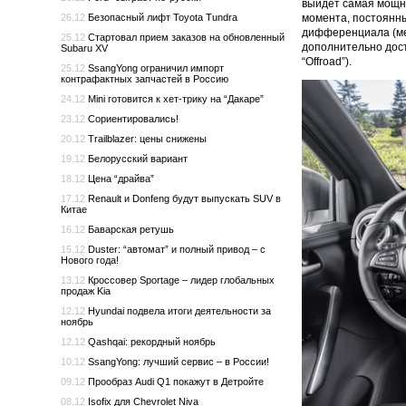
выйдет самая мощна
26.12
Безопасный лифт Toyota Tundra
момента, постоянны
дифференциала (меж
25.12
Стартовал прием заказов на обновленный
дополнительно досту
Subaru XV
“Offroad”).
25.12
SsangYong ограничил импорт
контрафактных запчастей в Россию
24.12
Mini готовится к хет-трику на “Дакаре”
23.12
Сориентировались!
20.12
Trailblazer: цены снижены
19.12
Белорусский вариант
18.12
Цена “драйва”
17.12
Renault и Donfeng будут выпускать SUV в
Китае
16.12
Баварская ретушь
15.12
Duster: “автомат” и полный привод – с
Нового года!
13.12
Кроссовер Sportage – лидер глобальных
продаж Kia
12.12
Hyundai подвела итоги деятельности за
ноябрь
12.12
Qashqai: рекордный ноябрь
10.12
SsangYong: лучший сервис – в России!
09.12
Прообраз Audi Q1 покажут в Детройте
08.12
Isofix для Chevrolet Niva