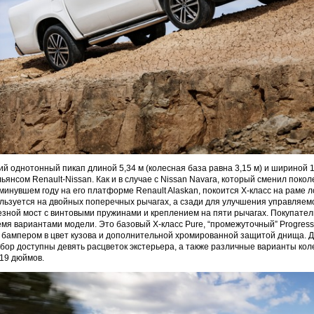
й однотонный пикап длиной 5,34 м (колесная база равна 3,15 м) и шириной 1
ьянсом Renault-Nissan. Как и в случае с Nissan Navara, который сменил покол
инувшем году на его платформе Renault Alaskan, покоится X-класс на раме 
льзуется на двойных поперечных рычагах, а сзади для улучшения управляемо
зной мост с винтовыми пружинами и креплением на пяти рычагах. Покупател
мя вариантами модели. Это базовый X-класс Pure, “промежуточный” Progress
бампером в цвет кузова и дополнительной хромированной защитой днища. Д
бор доступны девять расцветок экстерьера, а также различные варианты кол
 19 дюймов.