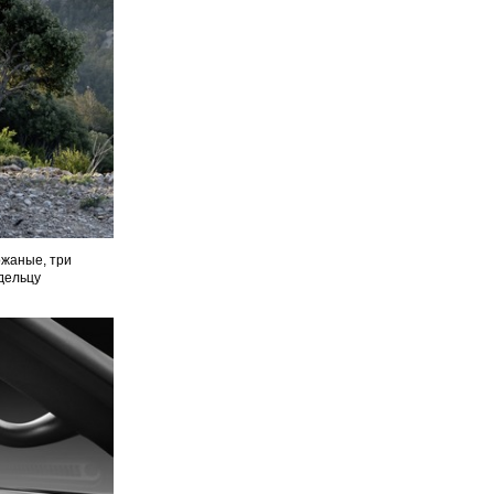
ожаные, три
дельцу