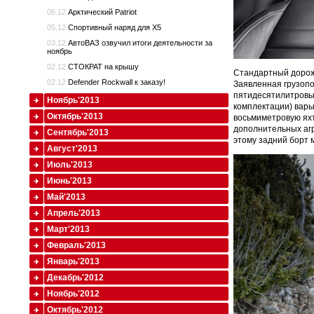
06.12
Арктический Patriot
05.12
Спортивный наряд для X5
03.12
АвтоВАЗ озвучил итоги деятельности за
ноябрь
02.12
СТОКРАТ на крышу
Стандартный дорожн
02.12
Defender Rockwall к заказу!
Заявленная грузопо
пятидесятилитровых
Ноябрь'2013
комплектации) варь
Октябрь'2013
восьмиметровую яхт
дополнительных агр
Сентябрь'2013
этому задний борт 
Август'2013
Июль'2013
Июнь'2013
Май'2013
Апрель'2013
Март'2013
Февраль'2013
Январь'2013
Декабрь'2012
Ноябрь'2012
Октябрь'2012