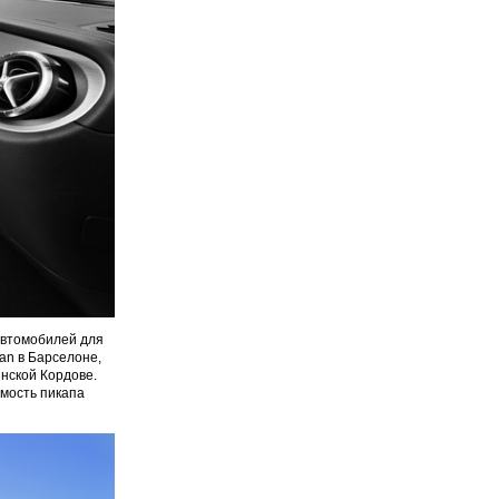
автомобилей для
an в Барселоне,
инской Кордове.
имость пикапа