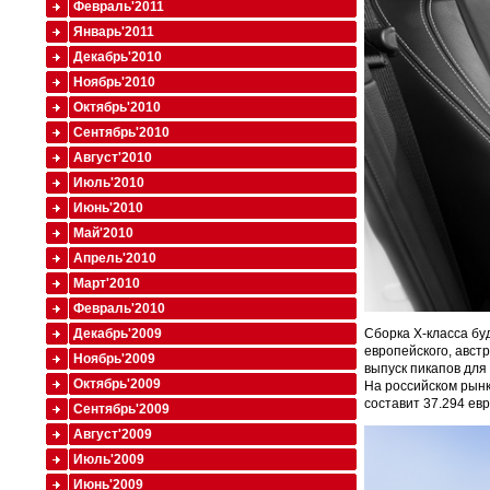
Февраль'2011
Январь'2011
Декабрь'2010
Ноябрь'2010
Октябрь'2010
Сентябрь'2010
Август'2010
Июль'2010
Июнь'2010
Май'2010
Апрель'2010
Март'2010
Февраль'2010
Сборка X-класса бу
Декабрь'2009
европейского, авст
Ноябрь'2009
выпуск пикапов для
Октябрь'2009
На российском рынк
составит 37.294 евр
Сентябрь'2009
Август'2009
Июль'2009
Июнь'2009