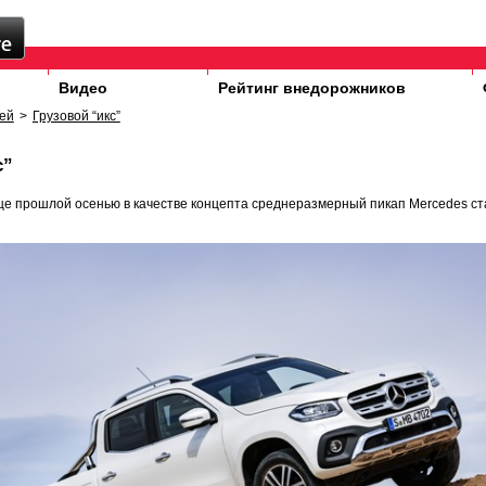
Видео
Рейтинг внедорожников
ей
>
Грузовой “икс”
с”
е прошлой осенью в качестве концепта среднеразмерный пикап Mercedes ст