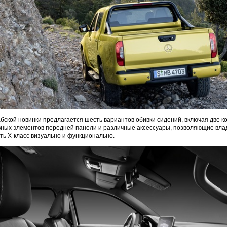
абской новинки предлагается шесть вариантов обивки сидений, включая две к
вных элементов передней панели и различные аксессуары, позволяющие вла
ь X-класс визуально и функционально.