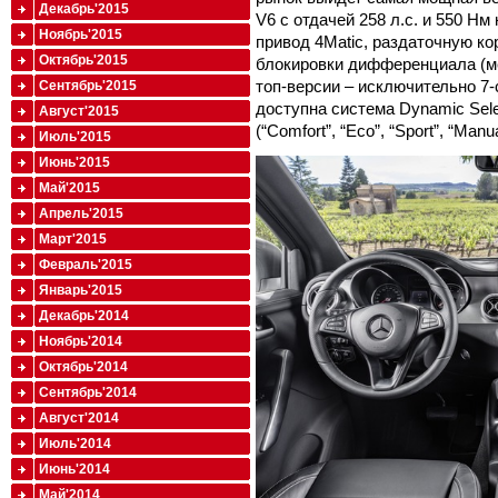
Декабрь'2015
V6 с отдачей 258 л.с. и 550 Н
Ноябрь'2015
привод 4Matic, раздаточную к
Октябрь'2015
блокировки дифференциала (ме
топ-версии – исключительно 7-
Сентябрь'2015
доступна система Dynamic Sel
Август'2015
(“Comfort”, “Eco”, “Sport”, “Manua
Июль'2015
Июнь'2015
Май'2015
Апрель'2015
Март'2015
Февраль'2015
Январь'2015
Декабрь'2014
Ноябрь'2014
Октябрь'2014
Сентябрь'2014
Август'2014
Июль'2014
Июнь'2014
Май'2014