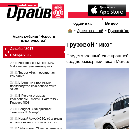
Подшивка
Видео
>
Архив новостей
>
Грузовой “ик
Архив рубрики "Новости
издательства"
Грузовой “икс”
Декабрь'2017
Представленный еще прошлой 
Ноябрь'2017
среднеразмерный пикап Merced
29.11
Корпоративные продажи
Volkswagen: уверенный рост
28.11
Toyota Hilux – сервисная
кампания
27.11
В Бельгии стартовало
производство кроссовера Volvo
XC40
24.11
В России отзывают
кроссоверы Citroen C4 Aircross и
Peugeot 4008
23.11
Peugeot 3008 признали
“женским SUV года”
23.11
Новый Volvo XC60: объявлены
цены и стартовал прием заказов
22.11
Volkswagen Tiguan – теперь и