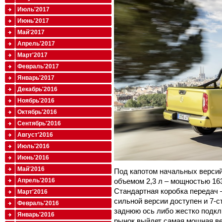
Июль'2017
Июнь'2017
Май'2017
Апрель'2017
Март'2017
Февраль'2017
Январь'2017
Декабрь'2016
Ноябрь'2016
Октябрь'2016
Сентябрь'2016
Август'2016
Июль'2016
Июнь'2016
Май'2016
Под капотом начальных версий
объемом 2,3 л – мощностью 163 л
Апрель'2016
Стандартная коробка передач –
Март'2016
сильной версии доступен и 7-с
Февраль'2016
заднюю ось либо жестко подк
Январь'2016
рынок выйдет самая мощная ве