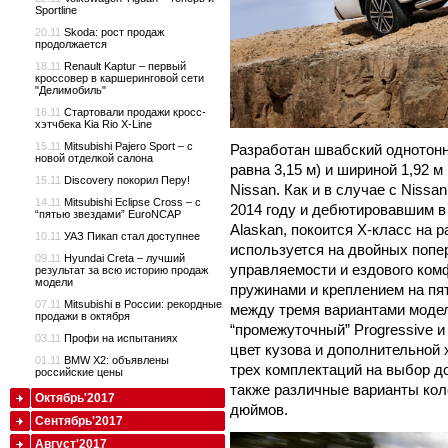
Sportline
20.11
Skoda: рост продаж
продолжается
18.11
Renault Kaptur – первый
кроссовер в каршеринговой сети
"Делимобиль"
16.11
Стартовали продажи кросс-
хэтчбека Kia Rio X-Line
15.11
Mitsubishi Pajero Sport – с
Разработан швабский однотонн
новой отделкой салона
равна 3,15 м) и шириной 1,92 м
15.11
Discovery покорил Перу!
Nissan. Как и в случае с Nissa
14.11
Mitsubishi Eclipse Cross – с
2014 году и дебютировавшим в
“пятью звездами” EuroNCAP
Alaskan, покоится X-класс на 
10.11
УАЗ Пикап стал доступнее
используется на двойных попе
09.11
Hyundai Creta – лучший
управляемости и ездового ком
результат за всю историю продаж
модели
пружинами и креплением на пя
07.11
Mitsubishi в России: рекордные
между тремя вариантами модел
продажи в октября
“промежуточный” Progressive 
03.11
Профи на испытаниях
цвет кузова и дополнительной
01.11
BMW X2: объявлены
трех комплектаций на выбор до
российские цены
также различные варианты кол
Октябрь'2017
дюймов.
Сентябрь'2017
Август'2017