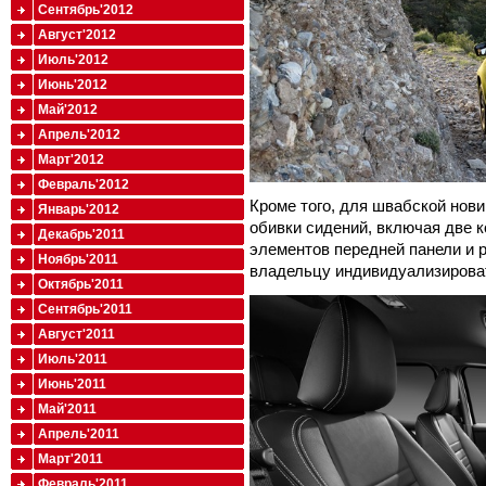
Сентябрь'2012
Август'2012
Июль'2012
Июнь'2012
Май'2012
Апрель'2012
Март'2012
Февраль'2012
Кроме того, для швабской нов
Январь'2012
обивки сидений, включая две 
Декабрь'2011
элементов передней панели и
Ноябрь'2011
владельцу индивидуализироват
Октябрь'2011
Сентябрь'2011
Август'2011
Июль'2011
Июнь'2011
Май'2011
Апрель'2011
Март'2011
Февраль'2011