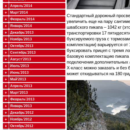
Апрель'2014
Март'2014
Стандартный дорожный просвет
Февраль'2014
увеличить еще на пару сантим
Январь'2014
швабского пикапа – 1042 кг (эт
транспортировки 17 пятидесят
Декабрь'2013
буксируемого груза с тормозам
Ноябрь'2013
комплектации) варьируется от 
Октябрь'2013
буксировать прицеп с тремя л
Сентябрь'2013
базовую комплектацию пикапа 
Август'2013
подключения дополнительных а
Июль'2013
X-класс можно заказать и без 
Июнь'2013
может откидываться на 180 гра
Май'2013
Апрель'2013
Март'2013
Февраль'2013
Январь'2013
Декабрь'2012
Ноябрь'2012
Октябрь'2012