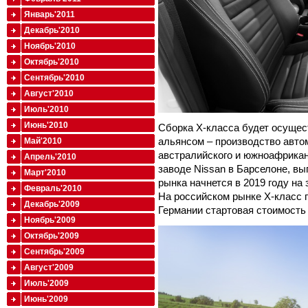
Январь'2011
Декабрь'2010
Ноябрь'2010
Октябрь'2010
Сентябрь'2010
Август'2010
Июль'2010
Июнь'2010
Сборка X-класса будет осущес
альянсом – производство авто
Май'2010
австралийского и южноафриканс
Апрель'2010
заводе Nissan в Барселоне, в
Март'2010
рынка начнется в 2019 году на 
Февраль'2010
На российском рынке X-класс п
Декабрь'2009
Германии стартовая стоимость 
Ноябрь'2009
Октябрь'2009
Сентябрь'2009
Август'2009
Июль'2009
Июнь'2009