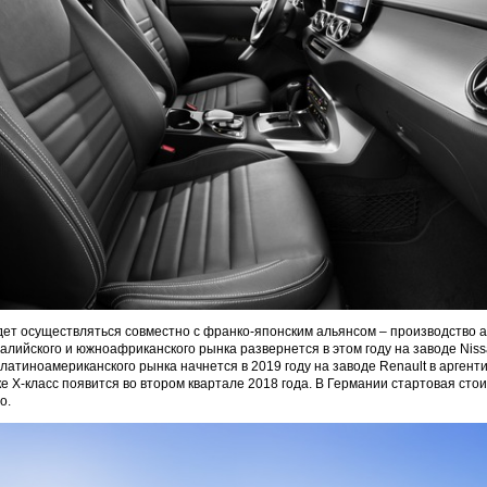
дет осуществляться совместно с франко-японским альянсом – производство 
ралийского и южноафриканского рынка развернется в этом году на заводе Niss
 латиноамериканского рынка начнется в 2019 году на заводе Renault в аргент
е X-класс появится во втором квартале 2018 года. В Германии стартовая сто
о.