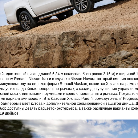
й однотонный пикап длиной 5,34 м (колесная база равна 3,15 м) и шириной 1
ьянсом Renault-Nissan. Как и в случае с Nissan Navara, который сменил покол
инувшем году на его платформе Renault Alaskan, покоится X-класс на раме 
льзуется на двойных поперечных рычагах, а сзади для улучшения управляемо
зной мост с винтовыми пружинами и креплением на пяти рычагах. Покупател
мя вариантами модели. Это базовый X-класс Pure, “промежуточный” Progress
бампером в цвет кузова и дополнительной хромированной защитой днища. Д
бор доступны девять расцветок экстерьера, а также различные варианты кол
 19 дюймов.