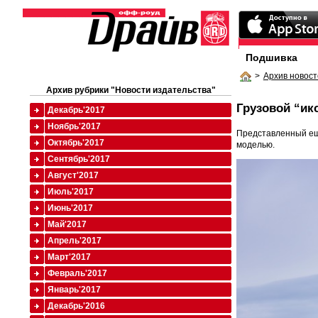
Подшивка
>
Архив новост
Архив рубрики "Новости издательства"
Грузовой “ик
Декабрь'2017
Ноябрь'2017
Представленный ещ
Октябрь'2017
моделью.
Сентябрь'2017
Август'2017
Июль'2017
Июнь'2017
Май'2017
Апрель'2017
Март'2017
Февраль'2017
Январь'2017
Декабрь'2016