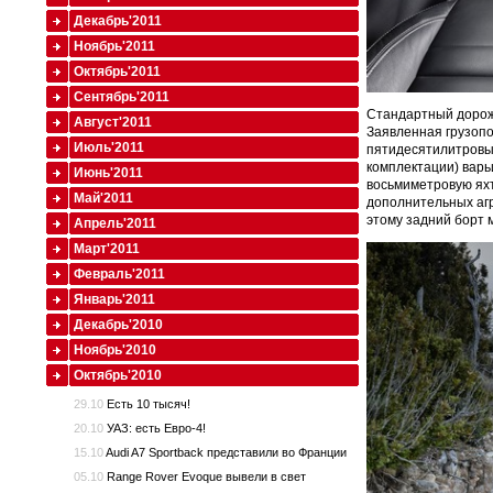
Декабрь'2011
Ноябрь'2011
Октябрь'2011
Сентябрь'2011
Стандартный дорожн
Август'2011
Заявленная грузопо
Июль'2011
пятидесятилитровых
комплектации) варь
Июнь'2011
восьмиметровую яхт
Май'2011
дополнительных агр
этому задний борт 
Апрель'2011
Март'2011
Февраль'2011
Январь'2011
Декабрь'2010
Ноябрь'2010
Октябрь'2010
29.10
Есть 10 тысяч!
20.10
УАЗ: есть Евро-4!
15.10
Audi A7 Sportback представили во Франции
05.10
Range Rover Evoque вывели в свет