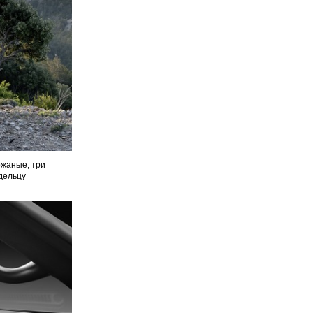
ожаные, три
дельцу