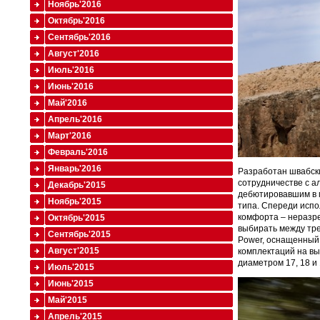
Ноябрь'2016
Октябрь'2016
Сентябрь'2016
Август'2016
Июль'2016
Июнь'2016
Май'2016
Апрель'2016
Март'2016
Февраль'2016
Январь'2016
Разработан швабски
сотрудничестве с ал
Декабрь'2015
дебютировавшим в м
Ноябрь'2015
типа. Спереди испо
комфорта – неразре
Октябрь'2015
выбирать между тре
Сентябрь'2015
Power, оснащенный 
Август'2015
комплектаций на вы
диаметром 17, 18 и
Июль'2015
Июнь'2015
Май'2015
Апрель'2015