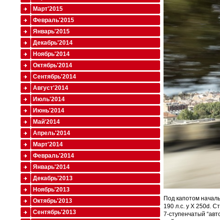
Март'2015
Февраль'2015
Январь'2015
Декабрь'2014
Ноябрь'2014
Октябрь'2014
Сентябрь'2014
Август'2014
Июль'2014
Июнь'2014
Май'2014
Апрель'2014
Март'2014
Февраль'2014
Январь'2014
Декабрь'2013
Ноябрь'2013
Под капотом началь
Октябрь'2013
190 л.с. у X 250d. 
Сентябрь'2013
7-ступенчатый “авт