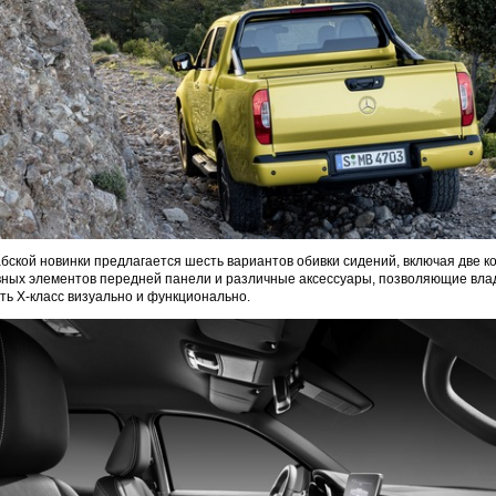
абской новинки предлагается шесть вариантов обивки сидений, включая две к
вных элементов передней панели и различные аксессуары, позволяющие вла
ь X-класс визуально и функционально.