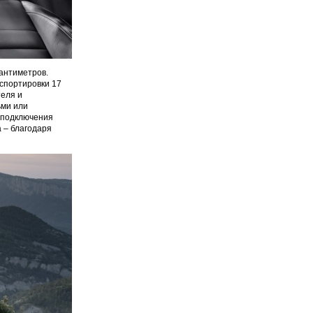
антиметров.
нспортировки 17
теля и
ьми или
я подключения
 – благодаря