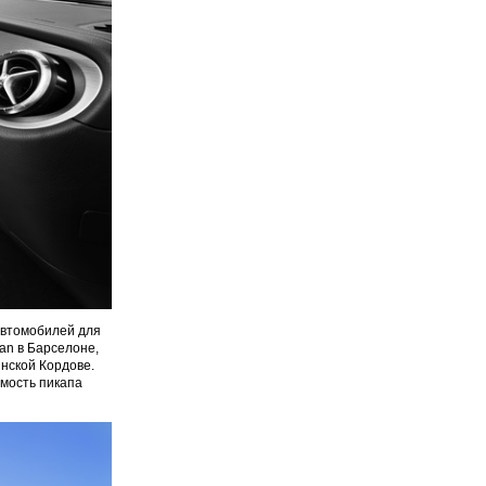
автомобилей для
an в Барселоне,
инской Кордове.
имость пикапа