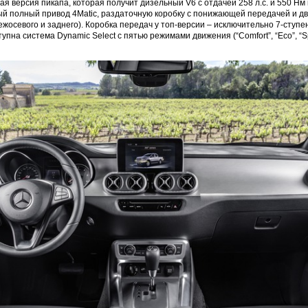
я версия пикапа, которая получит дизельный V6 с отдачей 258 л.с. и 550 Нм
й полный привод 4Matic, раздаточную коробку с понижающей передачей и дв
осевого и заднего). Коробка передач у топ-версии – исключительно 7-ступен
пна система Dynamic Select с пятью режимами движения (“Comfort”, “Eco”, “Spo