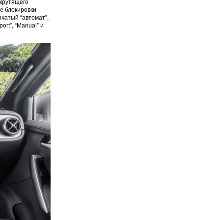
 крутящего
е блокировки
чатый “автомат”,
rt”, “Manual” и