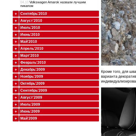
04.10
Volkswagen Amarok назвали лучшим
пикапом
Сентябрь'2010
Август'2010
Июль'2010
Июнь'2010
Май'2010
Апрель'2010
Март'2010
Февраль'2010
Декабрь'2009
Кроме того, для шв
Ноябрь'2009
варианта декорати
индивидуализироват
Октябрь'2009
Сентябрь'2009
Август'2009
Июль'2009
Июнь'2009
Май'2009