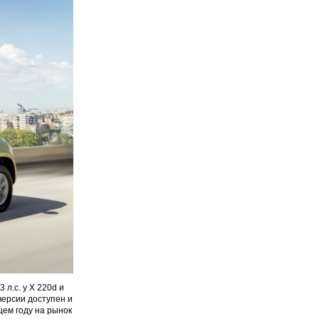
л.с. у X 220d и
версии доступен и
щем году на рынок