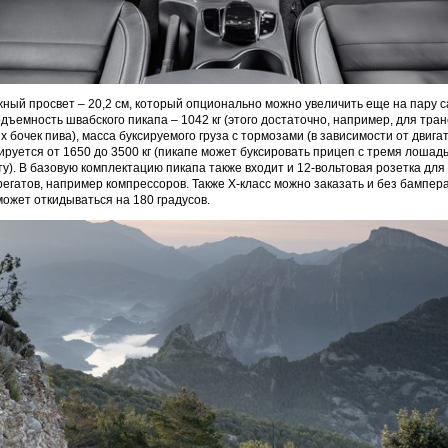
ый просвет – 20,2 см, который опционально можно увеличить еще на пару с
дъемность швабского пикапа – 1042 кг (этого достаточно, например, для тра
 бочек пива), масса буксируемого груза с тормозами (в зависимости от двига
ируется от 1650 до 3500 кг (пикапе может буксировать прицеп с тремя лошад
у). В базовую комплектацию пикапа также входит и 12-вольтовая розетка дл
егатов, например компрессоров. Также X-класс можно заказать и без бампера
может откидываться на 180 градусов.