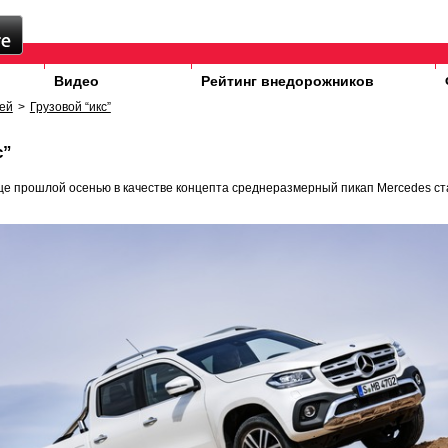
Видео
Рейтинг внедорожников
ей
>
Грузовой “икс”
с”
е прошлой осенью в качестве концепта среднеразмерный пикап Mercedes ст