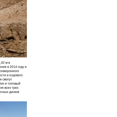
,92 м в
ения в 2014 году и
лонжеронного
сти и ездового
и смогут
ive и топовый
ля всех трех
есных дисков