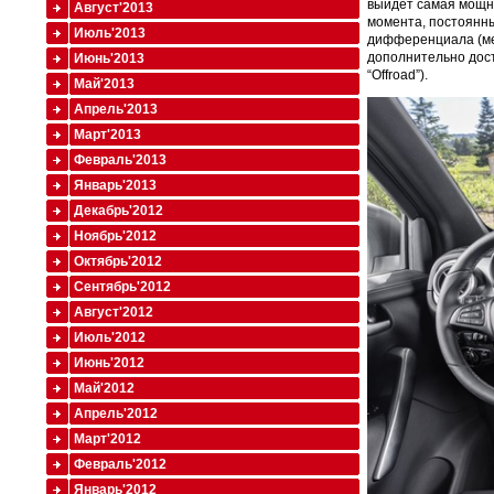
выйдет самая мощна
Август'2013
момента, постоянны
Июль'2013
дифференциала (меж
дополнительно досту
Июнь'2013
“Offroad”).
Май'2013
Апрель'2013
Март'2013
Февраль'2013
Январь'2013
Декабрь'2012
Ноябрь'2012
Октябрь'2012
Сентябрь'2012
Август'2012
Июль'2012
Июнь'2012
Май'2012
Апрель'2012
Март'2012
Февраль'2012
Январь'2012