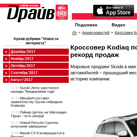
Подшивка
Видео
>
Архив новостей
>
Кроссовер K
Архив рубрики "Новости
интернета"
Кроссовер Kodiaq п
Декабрь'2017
рекорд продаж
Ноябрь'2017
Октябрь'2017
Мировые продажи Skoda в мае 
автомобилей – прошедший мес
Сентябрь'2017
историю компании.
Август'2017
31.08
Suzuki Jimny удостоился
награды “Внедорожник года”
30.08
Mitsubishi поставит
правительству Грузии гибридные
Outlander
28.08
Райнер Цитлоу на Volkswagen
Tiguan – есть рекорд!
25.08
Новый Porsche Cayenne:
испытания завершены!
24.08
Mazda CX-9 возвращается в
Россию!