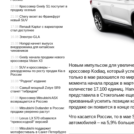
22.08
Кроссовер Geely S1 поступит в
продажу осенью
21.08
Chery везет во Франкфурт
новый SUV
17.08
Renault Kaptur с вариатором
стал доступнее
16.08
Электро-GLA
15.08
Hongqi начнет выпуск
внедорожника для китайских
чиновников
15.08
Geely начала продажи нового
кроссовера Vision X3
Новым импульсом для увеличе
11.08
SUV и кроссоверы –
кроссовер Kodiaq, который ус
рекордсмены по росту продаж Kia в
России
только в мае разошелся по мир
10.08
“Родное” издание
момента начала продаж в марте
09.08
Самый мощный Zotye SR9
количестве 17.100 единиц. На
станет “гибридом”
представила в Стокгольме еще 
07.08
Кроссовер Mitsubishi ASX
призванный усилить позиции к
возвращается в Россию
продаже он появится в конце г
06.08
Mitsubishi Outlander в России:
продажи уверенно растут
Что касается России, то в мае
03.08
Lexus LX 570 обзавелся
автомобилей – на 5,9% больше,
“превосходной” версией
02.08
Mitsubishi поддержит
мотофестиваль в Санкт-Петербурге