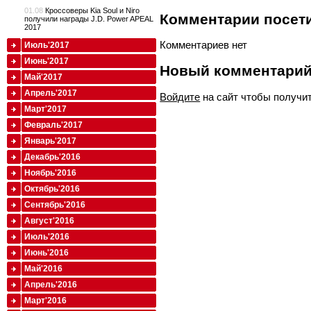
01.08
Кроссоверы Kia Soul и Niro
Комментарии посети
получили награды J.D. Power APEAL
2017
Комментариев нет
Июль'2017
Июнь'2017
Новый комментари
Май'2017
Апрель'2017
Войдите
на сайт чтобы получи
Март'2017
Февраль'2017
Январь'2017
Декабрь'2016
Ноябрь'2016
Октябрь'2016
Сентябрь'2016
Август'2016
Июль'2016
Июнь'2016
Май'2016
Апрель'2016
Март'2016