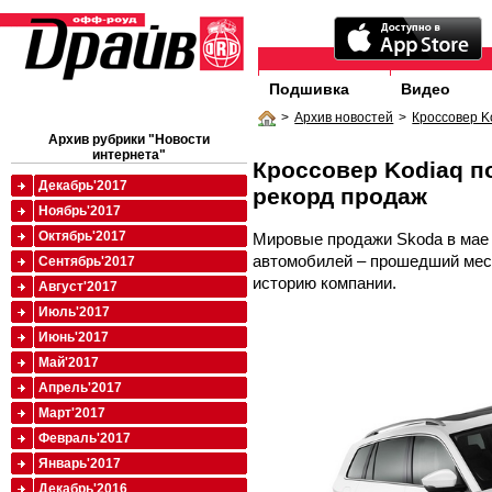
Подшивка
Видео
>
Архив новостей
>
Кроссовер K
Архив рубрики "Новости
интернета"
Кроссовер Kodiaq п
Декабрь'2017
рекорд продаж
Ноябрь'2017
Октябрь'2017
Мировые продажи Skoda в мае 
автомобилей – прошедший мес
Сентябрь'2017
историю компании.
Август'2017
Июль'2017
Июнь'2017
Май'2017
Апрель'2017
Март'2017
Февраль'2017
Январь'2017
Декабрь'2016