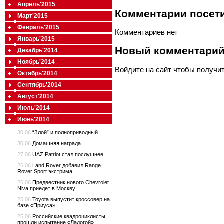
Апрель'2015
Комментарии посети
Март'2015
Февраль'2015
Комментариев нет
Январь'2015
Новый комментари
Декабрь'2014
Ноябрь'2014
Войдите
на сайт чтобы получи
Октябрь'2014
Сентябрь'2014
Август'2014
Июль'2014
Июнь'2014
30.06
“Злой” и полноприводный
30.06
Домашняя награда
27.06
UAZ Patriot стал послушнее
26.06
Land Rover добавил Range
Rover Sport экстрима
26.06
Предвестник нового Chevrolet
Niva приедет в Москву
25.06
Toyota выпустит кроссовер на
базе «Приуса»
25.06
Российские квадроциклисты
прошли испытание «Ладогой»