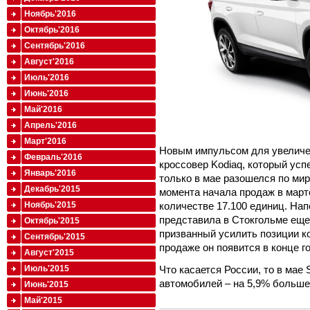
Ноябрь'2016
Октябрь'2016
Сентябрь'2016
Август'2016
Июль'2016
Июнь'2016
Май'2016
Апрель'2016
Март'2016
Новым импульсом для увеличе
Февраль'2016
кроссовер Kodiaq, который ус
Январь'2016
только в мае разошелся по мир
Декабрь'2015
момента начала продаж в марте
количестве 17.100 единиц. На
Ноябрь'2015
представила в Стокгольме еще 
Октябрь'2015
призванный усилить позиции к
Сентябрь'2015
продаже он появится в конце г
Август'2015
Что касается России, то в мае
Июль'2015
автомобилей – на 5,9% больше,
Июнь'2015
Май'2015