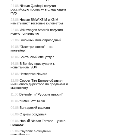
24.06
Nissan Qashqai получит
российскую прописку в следующем
году
23.06
Новые BMW X5 M и X6 M
наматывают тестовые километры
22.06
Volkswagen Amarok получил
новую топ-версию
22.06
Гоночный полноприводный
19.06
“Электричество” – на
конвейер!
18.06
Британский спецотдел
16.06
В Bentley приступили к
испытаниям SUV
13.06
Четвертая Navara
12.06
Cooper Tire Europe объявил
имя нового директора по продажам и
маркетингу
11.06
Defender и “Русские витязи”
10.06
“Планшет” XC90
09.06
Болгарский вариант
06.06
С днем рожденья!
06.06
Новый Nissan Terrano – уже в
продаже!
05.06
Cayenne в ожидании
рестайлинга