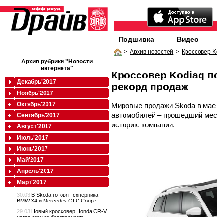
Подшивка
Видео
>
Архив новостей
>
Кроссовер K
Архив рубрики "Новости
интернета"
Кроссовер Kodiaq п
Декабрь'2017
рекорд продаж
Ноябрь'2017
Октябрь'2017
Мировые продажи Skoda в мае 
автомобилей – прошедший мес
Сентябрь'2017
историю компании.
Август'2017
Июль'2017
Июнь'2017
Май'2017
Апрель'2017
Март'2017
30.03
В Skoda готовят соперника
BMW X4 и Mercedes GLC Coupe
29.03
Новый кроссовер Honda CR-V