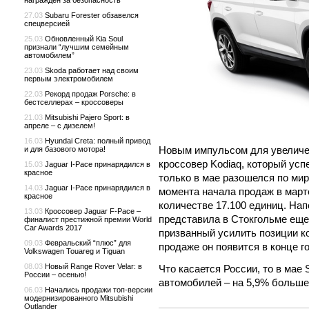
награжден за безопасность
27.03
Subaru Forester обзавелся
спецверсией
25.03
Обновленный Kia Soul
признали “лучшим семейным
автомобилем”
23.03
Skoda работает над своим
первым электромобилем
22.03
Рекорд продаж Porsche: в
бестселлерах – кроссоверы
21.03
Mitsubishi Pajero Sport: в
апреле – с дизелем!
16.03
Hyundai Creta: полный привод
Новым импульсом для увеличе
и для базового мотора!
кроссовер Kodiaq, который ус
15.03
Jaguar I-Pace принарядился в
красное
только в мае разошелся по мир
14.03
Jaguar I-Pace принарядился в
момента начала продаж в марте
красное
количестве 17.100 единиц. На
13.03
Кроссовер Jaguar F-Pace –
представила в Стокгольме еще 
финалист престижной премии World
Car Awards 2017
призванный усилить позиции к
09.03
Февральский “плюс” для
продаже он появится в конце г
Volkswagen Touareg и Tiguan
08.03
Новый Range Rover Velar: в
Что касается России, то в мае
России – осенью!
автомобилей – на 5,9% больше,
06.03
Начались продажи топ-версии
модернизированного Mitsubishi
Outlander