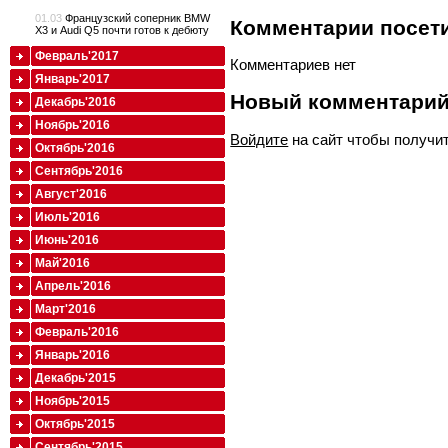
01.03
Французский соперник BMW
Комментарии посети
X3 и Audi Q5 почти готов к дебюту
Февраль'2017
Комментариев нет
Январь'2017
Новый комментари
Декабрь'2016
Ноябрь'2016
Войдите
на сайт чтобы получи
Октябрь'2016
Сентябрь'2016
Август'2016
Июль'2016
Июнь'2016
Май'2016
Апрель'2016
Март'2016
Февраль'2016
Январь'2016
Декабрь'2015
Ноябрь'2015
Октябрь'2015
Сентябрь'2015