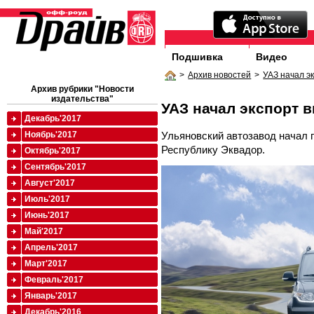
Подшивка
Видео
>
Архив новостей
>
УАЗ начал э
Архив рубрики "Новости
издательства"
УАЗ начал экспорт 
Декабрь'2017
Ульяновский автозавод начал 
Ноябрь'2017
Республику Эквадор.
Октябрь'2017
Сентябрь'2017
Август'2017
Июль'2017
Июнь'2017
Май'2017
Апрель'2017
Март'2017
Февраль'2017
Январь'2017
Декабрь'2016