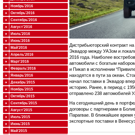
Ноябрь'2016
Октябрь'2016
Сентябрь'2016
Август'2016
Июль'2016
Июнь'2016
Дистрибьюторский контракт на
Май'2016
Эквадор между УАЗом и локал
Апрель'2016
2016 года. Наиболее востреб
Март'2016
автомобили с богатым набором
Февраль'2016
и Пикап в исполнении “Привил
находятся в пути за океан. Ст
Январь'2016
начал поставки в Эквадор впе
Декабрь'2015
историю. Ранее, в период с 19
Ноябрь'2015
отправлено 238 автомобилей У
Октябрь'2015
На сегодняшний день в портф
Сентябрь'2015
договоры с партнерами в Болив
Август'2015
Парагвае. В ближайшее время
Июль'2015
экспортные поставки в Венесу
Июнь'2015
Май'2015