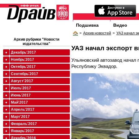
Подшивка
Видео
>
Архив новостей
>
УАЗ начал э
Архив рубрики "Новости
издательства"
УАЗ начал экспорт 
Декабрь'2017
Ульяновский автозавод начал 
Ноябрь'2017
Республику Эквадор.
Октябрь'2017
Сентябрь'2017
Август'2017
Июль'2017
Июнь'2017
Май'2017
Апрель'2017
Март'2017
Февраль'2017
Январь'2017
Декабрь'2016