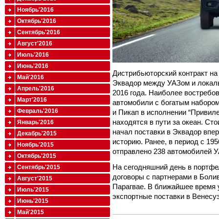
Ноябрь'2016
Октябрь'2016
Сентябрь'2016
Август'2016
Июль'2016
Июнь'2016
Дистрибьюторский контракт на
Май'2016
Эквадор между УАЗом и локал
Апрель'2016
2016 года. Наиболее востреб
Март'2016
автомобили с богатым набором
Февраль'2016
и Пикап в исполнении “Привил
находятся в пути за океан. Ст
Январь'2016
начал поставки в Эквадор впе
Декабрь'2015
историю. Ранее, в период с 19
Ноябрь'2015
отправлено 238 автомобилей У
Октябрь'2015
На сегодняшний день в портф
Сентябрь'2015
договоры с партнерами в Болив
Август'2015
Парагвае. В ближайшее время
Июль'2015
экспортные поставки в Венесу
Июнь'2015
Май'2015