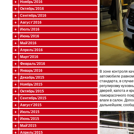
Ноябрь'2016
Октябрь'2016
Сентябрь'2016
Август'2016
Июль'2016
Июнь'2016
Май'2016
Апрель'2016
Март'2016
Февраль'2016
Январь'2016
В зоне контроля ка
автомобиле равноме
Декабрь'2015
стандарта, в случа
Ноябрь'2015
регулировку кузовн
дверей, капота и к
Октябрь'2015
лакокрасочного пок
Сентябрь'2015
влаги в салон. Доп
дальнейшем, сообща
Август'2015
Июль'2015
Июнь'2015
Май'2015
Апрель'2015