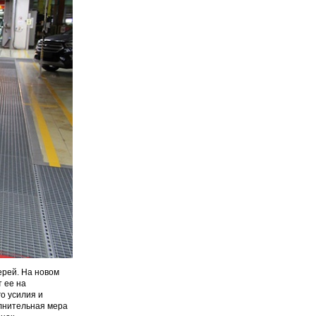
ерей. На новом
 ее на
о усилия и
олнительная мера