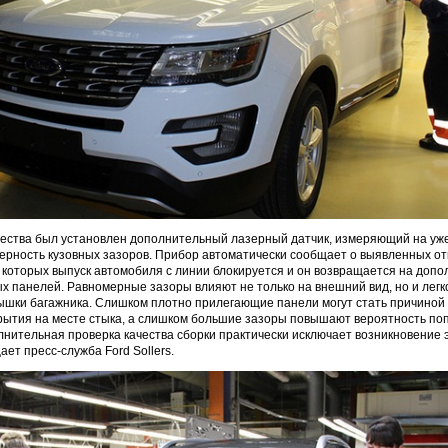
чества был установлен дополнительный лазерный датчик, измеряющий на уж
рность кузовных зазоров. Прибор автоматически сообщает о выявленных от
е которых выпуск автомобиля с линии блокируется и он возвращается на доп
ых панелей. Равномерные зазоры влияют не только на внешний вид, но и легк
рышки багажника. Слишком плотно прилегающие панели могут стать причиной
рытия на месте стыка, а слишком большие зазоры повышают вероятность по
олнительная проверка качества сборки практически исключает возникновение 
ет пресс-служба Ford Sollers.