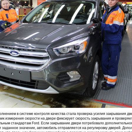
лнением в системе контроля качества стала проверка усилия закрывания дв
чик измерения скорости на двери фиксирует скорость закрывания и проверяет
льным стандартам Ford. Если закрывание двери потребовало дополнительног
 заданное значение, автомобиль отправляется на регулировку дверей. Доп