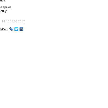
нок.
ее время
нейку
14:45 18.05.2017
ться…