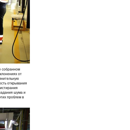
е собранном
клонениях от
олнительную
ость открывания
 истирания
падания шума и
этих проблем в