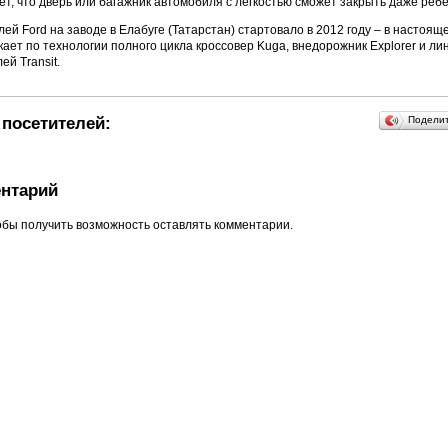
ет, что дверь или багажник автомобиля с легкостью сможет закрыть даже ребе
ей Ford на заводе в Елабуге (Татарстан) стартовало в 2012 году – в настоящ
ает по технологии полного цикла кроссовер Kuga, внедорожник Explorer и ли
й Transit.
посетителей:
Подели
нтарий
обы получить возможность оставлять комментарии.