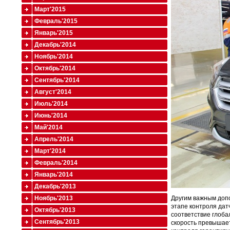
Март'2015
Февраль'2015
Январь'2015
Декабрь'2014
Ноябрь'2014
Октябрь'2014
Сентябрь'2014
Август'2014
Июль'2014
Июнь'2014
Май'2014
Апрель'2014
Март'2014
Февраль'2014
Январь'2014
Декабрь'2013
Ноябрь'2013
Другим важным допо
этапе контроля дат
Октябрь'2013
соответствие глоба
Сентябрь'2013
скорость превышает