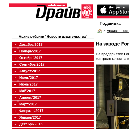
Подшивка
>
Архив новост
Архив рубрики "Новости издательства"
На заводе Fo
Декабрь'2017
Ноябрь'2017
На предприятии For
Октябрь'2017
контроля качества 
Сентябрь'2017
Август'2017
Июль'2017
Июнь'2017
Май'2017
Апрель'2017
Март'2017
Февраль'2017
Январь'2017
Декабрь'2016