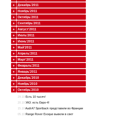
Декабрь'2011
Ноябрь'2011
Октябрь'2011
Сентябрь'2011
Август'2011
Июль'2011
Июнь'2011
Май'2011
Апрель'2011
Март'2011
Февраль'2011
Январь'2011
Декабрь'2010
Ноябрь'2010
Октябрь'2010
29.10
Есть 10 тысяч!
20.10
УАЗ: есть Евро-4!
15.10
Audi A7 Sportback представили во Франции
05.10
Range Rover Evoque вывели в свет