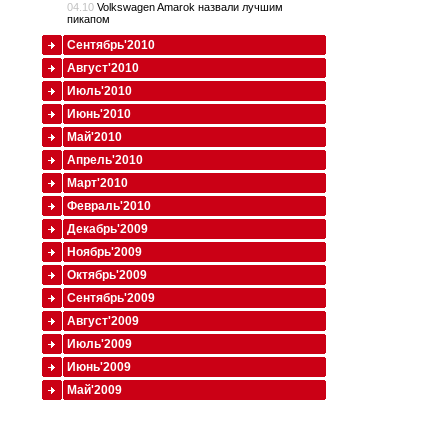
04.10
Volkswagen Amarok назвали лучшим
пикапом
Сентябрь'2010
Август'2010
Июль'2010
Июнь'2010
Май'2010
Апрель'2010
Март'2010
Февраль'2010
Декабрь'2009
Ноябрь'2009
Октябрь'2009
Сентябрь'2009
Август'2009
Июль'2009
Июнь'2009
Май'2009