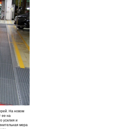
ерей. На новом
 ее на
о усилия и
олнительная мера