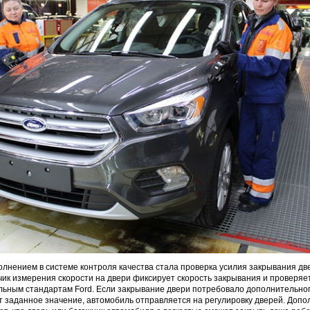
лнением в системе контроля качества стала проверка усилия закрывания дв
чик измерения скорости на двери фиксирует скорость закрывания и проверяет
льным стандартам Ford. Если закрывание двери потребовало дополнительног
 заданное значение, автомобиль отправляется на регулировку дверей. Доп