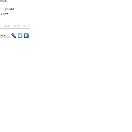
нок.
ее время
нейку
14:45 18.05.2017
ться…