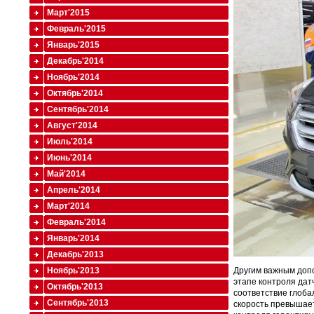
Март'2015
Февраль'2015
Январь'2015
Декабрь'2014
Ноябрь'2014
Октябрь'2014
Сентябрь'2014
Август'2014
Июль'2014
Июнь'2014
Май'2014
Апрель'2014
Март'2014
Февраль'2014
Январь'2014
Декабрь'2013
Ноябрь'2013
Другим важным допо
этапе контроля дат
Октябрь'2013
соответствие глоба
Сентябрь'2013
скорость превышает