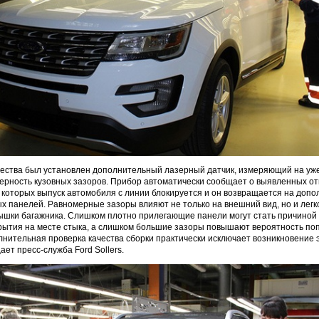
чества был установлен дополнительный лазерный датчик, измеряющий на уж
рность кузовных зазоров. Прибор автоматически сообщает о выявленных от
е которых выпуск автомобиля с линии блокируется и он возвращается на доп
ых панелей. Равномерные зазоры влияют не только на внешний вид, но и легк
рышки багажника. Слишком плотно прилегающие панели могут стать причиной
рытия на месте стыка, а слишком большие зазоры повышают вероятность по
олнительная проверка качества сборки практически исключает возникновение 
ет пресс-служба Ford Sollers.