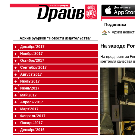
Подшивка
>
Архив новост
Архив рубрики "Новости издательства"
На заводе Fo
Декабрь'2017
Ноябрь'2017
На предприятии For
Октябрь'2017
контроля качества 
Сентябрь'2017
Август'2017
Июль'2017
Июнь'2017
Май'2017
Апрель'2017
Март'2017
Февраль'2017
Январь'2017
Декабрь'2016