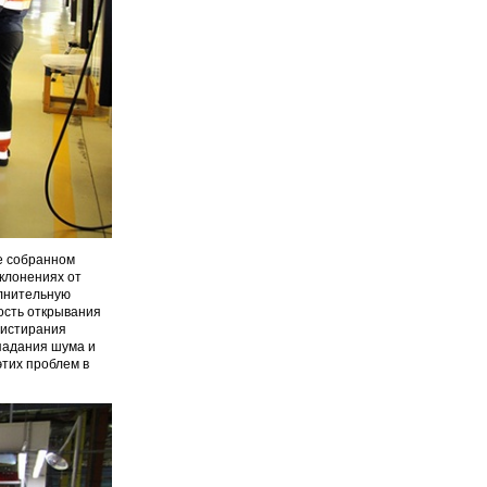
е собранном
клонениях от
олнительную
ость открывания
 истирания
падания шума и
этих проблем в