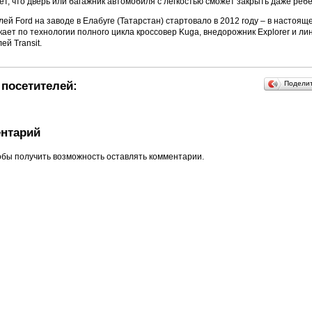
ет, что дверь или багажник автомобиля с легкостью сможет закрыть даже ребе
ей Ford на заводе в Елабуге (Татарстан) стартовало в 2012 году – в настоящ
ает по технологии полного цикла кроссовер Kuga, внедорожник Explorer и ли
й Transit.
посетителей:
Подели
нтарий
обы получить возможность оставлять комментарии.