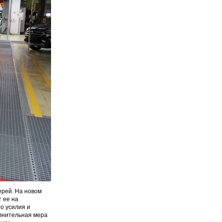
ерей. На новом
 ее на
о усилия и
олнительная мера