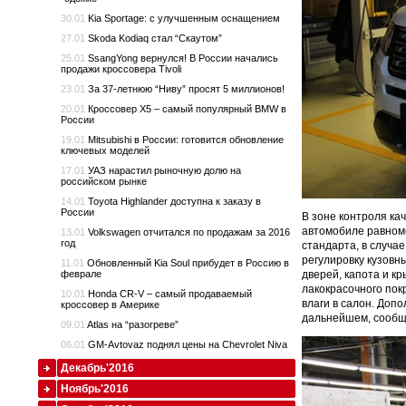
30.01
Kia Sportage: с улучшенным оснащением
27.01
Skoda Kodiaq стал “Скаутом”
25.01
SsangYong вернулся! В России начались
продажи кроссовера Tivoli
23.01
За 37-летнюю “Ниву” просят 5 миллионов!
20.01
Кроссовер X5 – самый популярный BMW в
России
19.01
Mitsubishi в России: готовится обновление
ключевых моделей
17.01
УАЗ нарастил рыночную долю на
российском рынке
14.01
Toyota Highlander доступна к заказу в
России
В зоне контроля ка
автомобиле равноме
13.01
Volkswagen отчитался по продажам за 2016
год
стандарта, в случа
регулировку кузовн
11.01
Обновленный Kia Soul прибудет в Россию в
дверей, капота и к
феврале
лакокрасочного пок
10.01
Honda CR-V – самый продаваемый
влаги в салон. Доп
кроссовер в Америке
дальнейшем, сообща
09.01
Atlas на “разогреве”
06.01
GM-Avtovaz поднял цены на Chevrolet Niva
Декабрь'2016
Ноябрь'2016