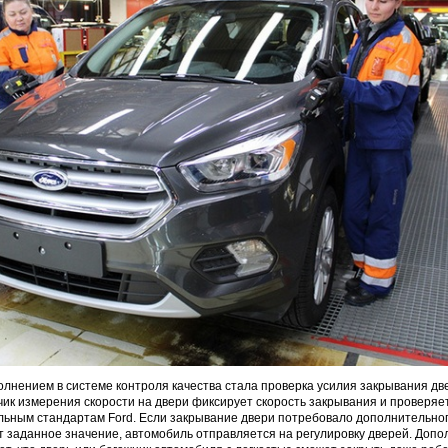
лнением в системе контроля качества стала проверка усилия закрывания дв
чик измерения скорости на двери фиксирует скорость закрывания и проверяет
льным стандартам Ford. Если закрывание двери потребовало дополнительног
 заданное значение, автомобиль отправляется на регулировку дверей. Доп