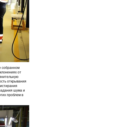
е собранном
клонениях от
олнительную
ость открывания
 истирания
падания шума и
этих проблем в