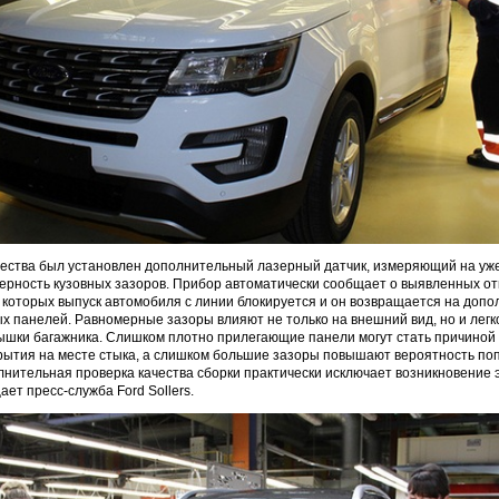
чества был установлен дополнительный лазерный датчик, измеряющий на уж
рность кузовных зазоров. Прибор автоматически сообщает о выявленных от
е которых выпуск автомобиля с линии блокируется и он возвращается на доп
ых панелей. Равномерные зазоры влияют не только на внешний вид, но и легк
рышки багажника. Слишком плотно прилегающие панели могут стать причиной
рытия на месте стыка, а слишком большие зазоры повышают вероятность по
олнительная проверка качества сборки практически исключает возникновение 
ет пресс-служба Ford Sollers.