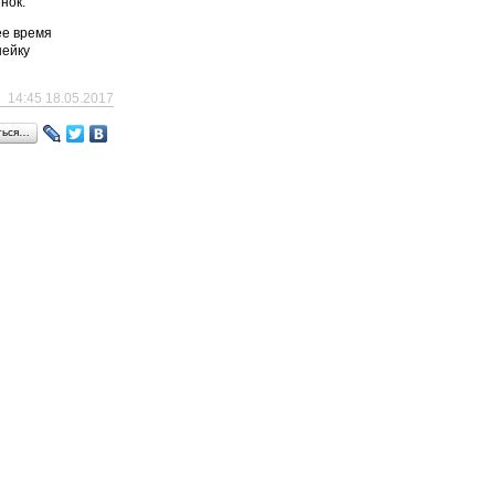
нок.
ее время
нейку
14:45 18.05.2017
ться…