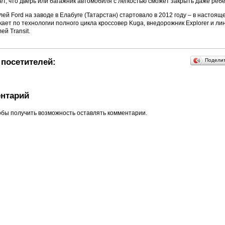
ет, что дверь или багажник автомобиля с легкостью сможет закрыть даже ребе
ей Ford на заводе в Елабуге (Татарстан) стартовало в 2012 году – в настоящ
ает по технологии полного цикла кроссовер Kuga, внедорожник Explorer и ли
й Transit.
посетителей:
Подели
нтарий
обы получить возможность оставлять комментарии.