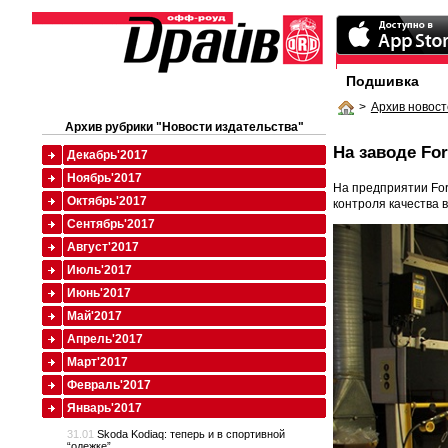
Подшивка
>
Архив новост
Архив рубрики "Новости издательства"
На заводе Fo
Декабрь'2017
Ноябрь'2017
На предприятии For
Октябрь'2017
контроля качества 
Сентябрь'2017
Август'2017
Июль'2017
Июнь'2017
Май'2017
Апрель'2017
Март'2017
Февраль'2017
Январь'2017
31.01
Skoda Kodiaq: теперь и в спортивной
“одежке”