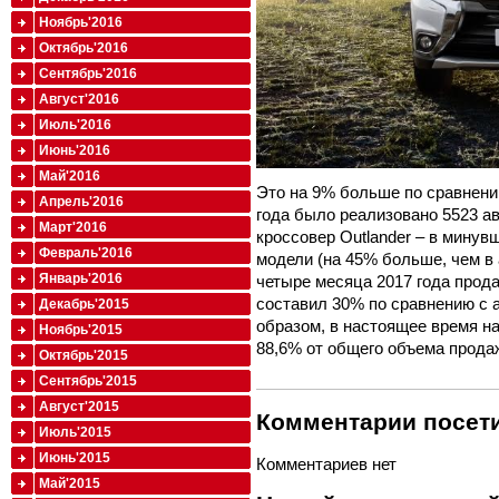
Ноябрь'2016
Октябрь'2016
Сентябрь'2016
Август'2016
Июль'2016
Июнь'2016
Май'2016
Это на 9% больше по сравнению
Апрель'2016
года было реализовано 5523 а
Март'2016
кроссовер Outlander – в мину
Февраль'2016
модели (на 45% больше, чем в 
Январь'2016
четыре месяца 2017 года прода
составил 30% по сравнению с 
Декабрь'2015
образом, в настоящее время н
Ноябрь'2015
88,6% от общего объема прода
Октябрь'2015
Сентябрь'2015
Август'2015
Комментарии посети
Июль'2015
Июнь'2015
Комментариев нет
Май'2015