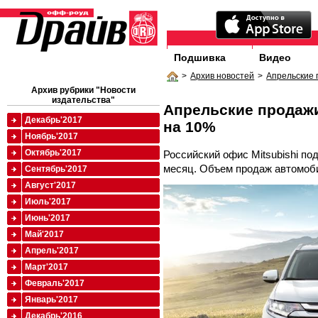
Подшивка
Видео
>
Архив новостей
>
Апрельские 
Архив рубрики "Новости
издательства"
Апрельские продажи
Декабрь'2017
на 10%
Ноябрь'2017
Октябрь'2017
Российский офис Mitsubishi по
месяц. Объем продаж автомоби
Сентябрь'2017
Август'2017
Июль'2017
Июнь'2017
Май'2017
Апрель'2017
Март'2017
Февраль'2017
Январь'2017
Декабрь'2016