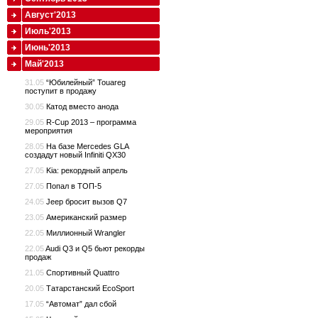
Август'2013
Июль'2013
Июнь'2013
Май'2013
31.05
“Юбилейный” Touareg
поступит в продажу
30.05
Катод вместо анода
29.05
R-Cup 2013 – программа
мероприятия
28.05
На базе Mercedes GLA
создадут новый Infiniti QX30
27.05
Kia: рекордный апрель
27.05
Попал в ТОП-5
24.05
Jeep бросит вызов Q7
23.05
Американский размер
22.05
Миллионный Wrangler
22.05
Audi Q3 и Q5 бьют рекорды
продаж
21.05
Спортивный Quattro
20.05
Татарстанский EcoSport
17.05
“Автомат” дал сбой