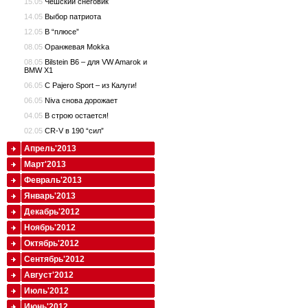
15.05
Чешский снеговик
14.05
Выбор патриота
12.05
В “плюсе”
08.05
Оранжевая Mokka
08.05
Bilstein B6 – для VW Amarok и
BMW X1
06.05
С Pajero Sport – из Калуги!
06.05
Niva снова дорожает
04.05
В строю остается!
02.05
CR-V в 190 “сил”
Апрель'2013
Март'2013
Февраль'2013
Январь'2013
Декабрь'2012
Ноябрь'2012
Октябрь'2012
Сентябрь'2012
Август'2012
Июль'2012
Июнь'2012