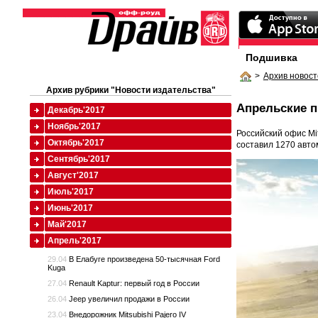
Подшивка
>
Архив новост
Архив рубрики "Новости издательства"
Апрельские п
Декабрь'2017
Ноябрь'2017
Российский офис Mi
Октябрь'2017
составил 1270 авто
Сентябрь'2017
Август'2017
Июль'2017
Июнь'2017
Май'2017
Апрель'2017
29.04
В Елабуге произведена 50-тысячная Ford
Kuga
27.04
Renault Kaptur: первый год в России
26.04
Jeep увеличил продажи в России
23.04
Внедорожник Mitsubishi Pajero IV