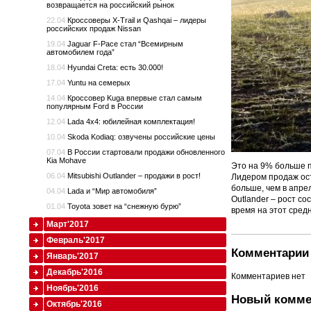
возвращается на российский рынок
22.04
Кроссоверы X-Trail и Qashqai – лидеры
российских продаж Nissan
19.04
Jaguar F-Pace стал “Всемирным
автомобилем года”
18.04
Hyundai Creta: есть 30.000!
17.04
Yuntu на семерых
14.04
Кроссовер Kuga впервые стал самым
популярным Ford в России
12.04
Lada 4x4: юбилейная комплектация!
10.04
Skoda Kodiaq: озвучены российские цены
07.04
В России стартовали продажи обновленного
Kia Mohave
Это на 9% больше п
06.04
Mitsubishi Outlander – продажи в рост!
Лидером продаж ост
больше, чем в апре
04.04
Lada и “Мир автомобиля”
Outlander – рост с
01.04
Toyota зовет на “снежную бурю”
время на этот сред
Март'2017
Февраль'2017
Комментарии 
Январь'2017
Декабрь'2016
Комментариев нет
Ноябрь'2016
Новый комме
Октябрь'2016