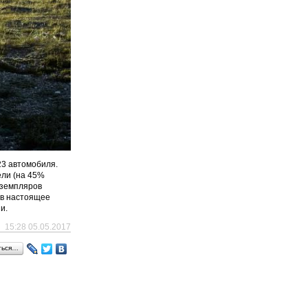
23 автомобиля.
ели (на 45%
кземпляров
 в настоящее
и.
15:28 05.05.2017
ться…