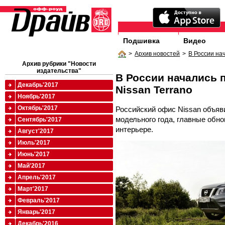
Подшивка
Видео
>
Архив новостей
>
В России на
Архив рубрики "Новости
издательства"
В России начались 
Декабрь'2017
Nissan Terrano
Ноябрь'2017
Октябрь'2017
Российский офис Nissan объяви
модельного года, главные обно
Сентябрь'2017
интерьере.
Август'2017
Июль'2017
Июнь'2017
Май'2017
Апрель'2017
Март'2017
Февраль'2017
Январь'2017
Декабрь'2016