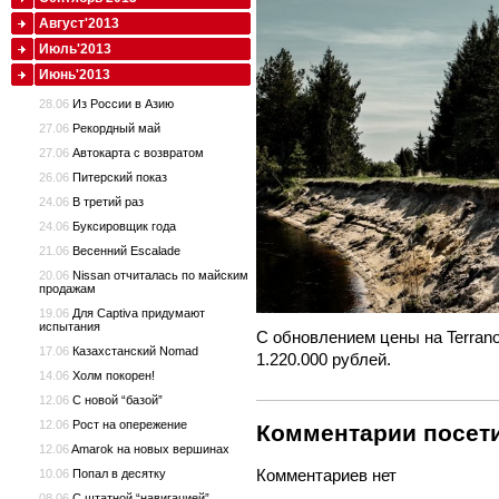
Август'2013
Июль'2013
Июнь'2013
28.06
Из России в Азию
27.06
Рекордный май
27.06
Автокарта с возвратом
26.06
Питерский показ
24.06
В третий раз
24.06
Буксировщик года
21.06
Весенний Escalade
20.06
Nissan отчиталась по майским
продажам
19.06
Для Captiva придумают
испытания
С обновлением цены на Terrano
17.06
Казахстанский Nomad
1.220.000 рублей.
14.06
Холм покорен!
12.06
С новой “базой”
12.06
Рост на опережение
Комментарии посети
12.06
Amarok на новых вершинах
Комментариев нет
10.06
Попал в десятку
08.06
С штатной “навигацией”