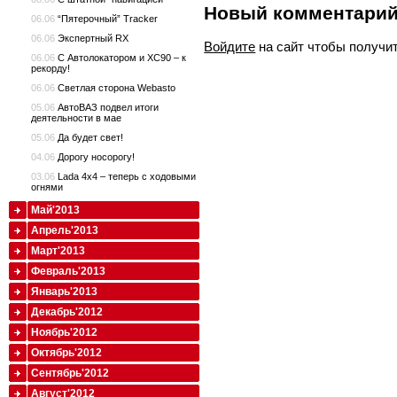
Новый комментари
06.06
“Пятерочный” Tracker
06.06
Экспертный RX
Войдите
на сайт чтобы получи
06.06
С Автолокатором и XC90 – к
рекорду!
06.06
Светлая сторона Webasto
05.06
АвтоВАЗ подвел итоги
деятельности в мае
05.06
Да будет свет!
04.06
Дорогу носорогу!
03.06
Lada 4x4 – теперь с ходовыми
огнями
Май'2013
Апрель'2013
Март'2013
Февраль'2013
Январь'2013
Декабрь'2012
Ноябрь'2012
Октябрь'2012
Сентябрь'2012
Август'2012