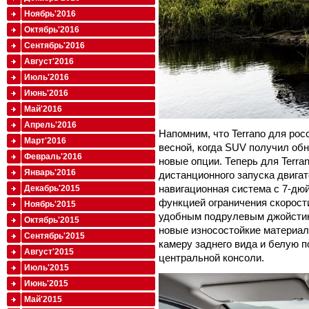
Ноябрь'2016
Октябрь'2016
Сентябрь'2016
Август'2016
Июль'2016
Июнь'2016
Май'2016
Апрель'2016
Напомним, что Terrano для ро
Март'2016
весной, когда SUV получил об
Февраль'2016
новые опции. Теперь для Terr
Январь'2016
дистанционного запуска двигат
навигационная система с 7-дю
Декабрь'2015
функцией ограничения скорост
Ноябрь'2015
удобным подрулевым джойстик
Октябрь'2015
новые износостойкие материал
Сентябрь'2015
камеру заднего вида и белую п
Август'2015
центральной консоли.
Июль'2015
Июнь'2015
Май'2015