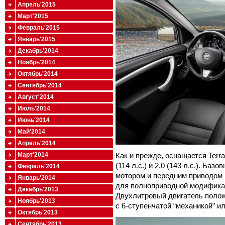
Апрель'2015
Март'2015
Февраль'2015
Январь'2015
Декабрь'2014
Ноябрь'2014
Октябрь'2014
Сентябрь'2014
Август'2014
Июль'2014
Июнь'2014
Май'2014
Апрель'2014
Как и прежде, оснащается Terr
Март'2014
(114 л.с.) и 2.0 (143 л.с.). Баз
Февраль'2014
мотором и передним приводом 
Январь'2014
для полноприводной модификац
Декабрь'2013
Двухлитровый двигатель поло
Ноябрь'2013
с 6-ступенчатой “механикой” и
Октябрь'2013
Сентябрь'2013