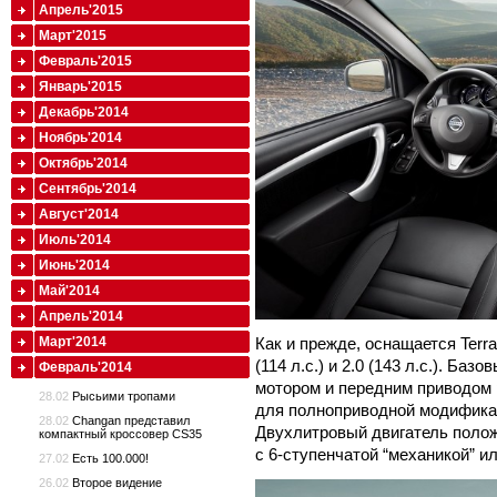
Апрель'2015
Март'2015
Февраль'2015
Январь'2015
Декабрь'2014
Ноябрь'2014
Октябрь'2014
Сентябрь'2014
Август'2014
Июль'2014
Июнь'2014
Май'2014
Апрель'2014
Как и прежде, оснащается Terr
Март'2014
(114 л.с.) и 2.0 (143 л.с.). Баз
Февраль'2014
мотором и передним приводом 
28.02
Рысьими тропами
для полноприводной модификац
28.02
Changan представил
Двухлитровый двигатель поло
компактный кроссовер CS35
с 6-ступенчатой “механикой” и
27.02
Есть 100.000!
26.02
Второе видение