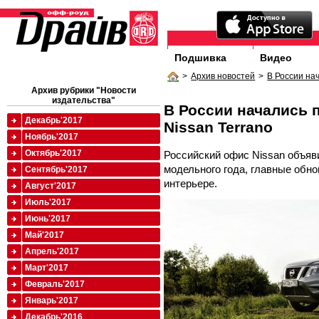
Подшивка
Видео
>
Архив новостей
>
В России на
Архив рубрики "Новости
издательства"
В России начались 
Декабрь'2017
Nissan Terrano
Ноябрь'2017
Октябрь'2017
Российский офис Nissan объяви
модельного года, главные обно
Сентябрь'2017
интерьере.
Август'2017
Июль'2017
Июнь'2017
Май'2017
Апрель'2017
Март'2017
Февраль'2017
Январь'2017
Декабрь'2016