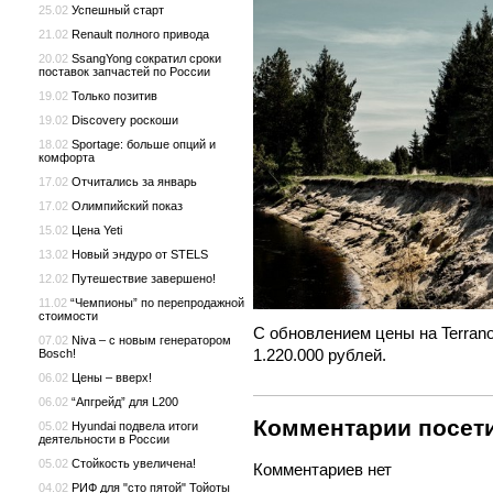
25.02
Успешный старт
21.02
Renault полного привода
20.02
SsangYong сократил сроки
поставок запчастей по России
19.02
Только позитив
19.02
Discovery роскоши
18.02
Sportage: больше опций и
комфорта
17.02
Отчитались за январь
17.02
Олимпийский показ
15.02
Цена Yeti
13.02
Новый эндуро от STELS
12.02
Путешествие завершено!
11.02
“Чемпионы” по перепродажной
стоимости
С обновлением цены на Terrano
07.02
Niva – с новым генератором
1.220.000 рублей.
Bosch!
06.02
Цены – вверх!
06.02
“Апгрейд” для L200
Комментарии посети
05.02
Hyundai подвела итоги
деятельности в России
05.02
Стойкость увеличена!
Комментариев нет
04.02
РИФ для "сто пятой" Тойоты