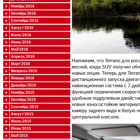
Ноябрь'2016
Октябрь'2016
Сентябрь'2016
Август'2016
Июль'2016
Июнь'2016
Май'2016
Апрель'2016
Напомним, что Terrano для ро
Март'2016
весной, когда SUV получил об
Февраль'2016
новые опции. Теперь для Terr
Январь'2016
дистанционного запуска двигат
навигационная система с 7-дю
Декабрь'2015
функцией ограничения скорост
Ноябрь'2015
удобным подрулевым джойстик
Октябрь'2015
новые износостойкие материал
Сентябрь'2015
камеру заднего вида и белую п
Август'2015
центральной консоли.
Июль'2015
Июнь'2015
Май'2015