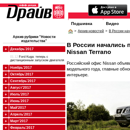
Подшивка
Видео
>
Архив новостей
>
В России на
Архив рубрики "Новости
издательства"
В России начались 
Декабрь'2017
Nissan Terrano
01.12
Ford Kuga: теперь с
дистанционным запуском двигателя
Российский офис Nissan объяви
Ноябрь'2017
модельного года, главные обно
интерьере.
Октябрь'2017
Сентябрь'2017
Август'2017
Июль'2017
Июнь'2017
Май'2017
Апрель'2017
Март'2017
Февраль'2017