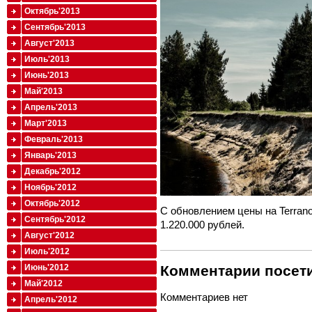
Октябрь'2013
Сентябрь'2013
Август'2013
Июль'2013
Июнь'2013
Май'2013
Апрель'2013
Март'2013
Февраль'2013
Январь'2013
Декабрь'2012
Ноябрь'2012
Октябрь'2012
С обновлением цены на Terrano
Сентябрь'2012
1.220.000 рублей.
Август'2012
Июль'2012
Комментарии посети
Июнь'2012
Май'2012
Комментариев нет
Апрель'2012