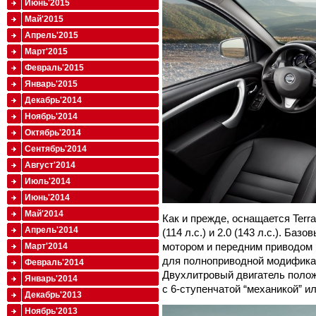
Июнь'2015
Май'2015
Апрель'2015
Март'2015
Февраль'2015
Январь'2015
Декабрь'2014
Ноябрь'2014
Октябрь'2014
Сентябрь'2014
Август'2014
Июль'2014
Июнь'2014
Май'2014
Как и прежде, оснащается Terr
Апрель'2014
(114 л.с.) и 2.0 (143 л.с.). Баз
мотором и передним приводом 
Март'2014
для полноприводной модификац
Февраль'2014
Двухлитровый двигатель поло
Январь'2014
с 6-ступенчатой “механикой” и
Декабрь'2013
Ноябрь'2013