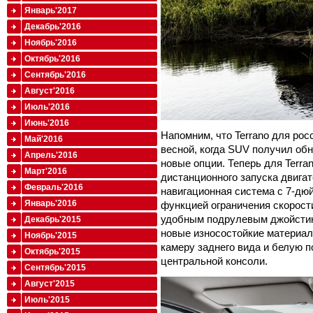
Январь'2017
Декабрь'2016
Ноябрь'2016
Октябрь'2016
Сентябрь'2016
Август'2016
Июль'2016
Июнь'2016
Напомним, что Terrano для ро
Май'2016
весной, когда SUV получил об
Апрель'2016
новые опции. Теперь для Terr
Март'2016
дистанционного запуска двигат
Февраль'2016
навигационная система с 7-дю
Январь'2016
функцией ограничения скорост
удобным подрулевым джойстик
Декабрь'2015
новые износостойкие материал
Ноябрь'2015
камеру заднего вида и белую п
Октябрь'2015
центральной консоли.
Сентябрь'2015
Август'2015
Июль'2015