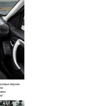
 Базовые версии
для
ожен
м”.