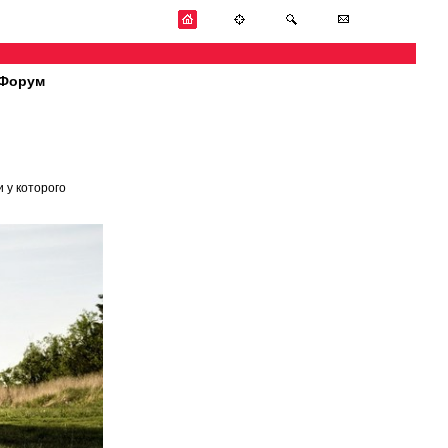
Форум
 у которого