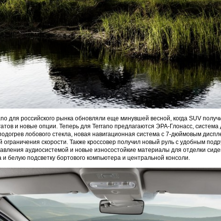
ano для российского рынка обновляли еще минувшей весной, когда SUV полу
гатов и новые опции. Теперь для Terrano предлагаются ЭРА-Глонасс, система
 подогрев лобового стекла, новая навигационная система с 7-дюймовым диспле
й ограничения скорости. Также кроссовер получил новый руль с удобным под
равления аудиосистемой и новые износостойкие материалы для отделки сид
а и белую подсветку бортового компьютера и центральной консоли.