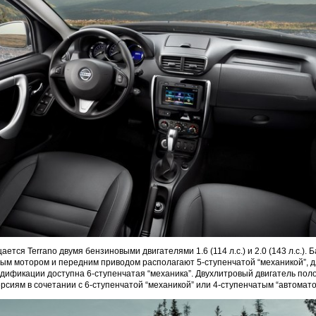
ается Terrano двумя бензиновыми двигателями 1.6 (114 л.с.) и 2.0 (143 л.с.).
овым мотором и передним приводом располагают 5-ступенчатой “механикой”, 
ификации доступна 6-ступенчатая “механика”. Двухлитровый двигатель пол
сиям в сочетании с 6-ступенчатой “механикой” или 4-ступенчатым “автомато