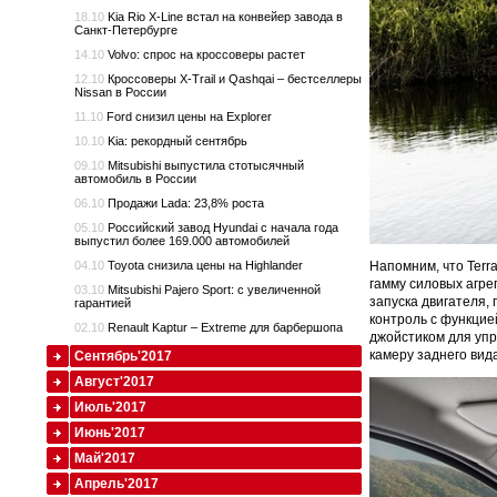
18.10
Kia Rio X-Line встал на конвейер завода в
Санкт-Петербурге
14.10
Volvo: спрос на кроссоверы растет
12.10
Кроссоверы X-Trail и Qashqai – бестселлеры
Nissan в России
11.10
Ford снизил цены на Explorer
10.10
Kia: рекордный сентябрь
09.10
Mitsubishi выпустила стотысячный
автомобиль в России
06.10
Продажи Lada: 23,8% роста
05.10
Российский завод Hyundai с начала года
выпустил более 169.000 автомобилей
Напомним, что Terr
04.10
Toyota снизила цены на Highlander
гамму силовых агре
03.10
Mitsubishi Pajero Sport: с увеличенной
запуска двигателя,
гарантией
контроль с функцие
02.10
Renault Kaptur – Extreme для барбершопа
джойстиком для уп
камеру заднего вид
Сентябрь'2017
Август'2017
Июль'2017
Июнь'2017
Май'2017
Апрель'2017