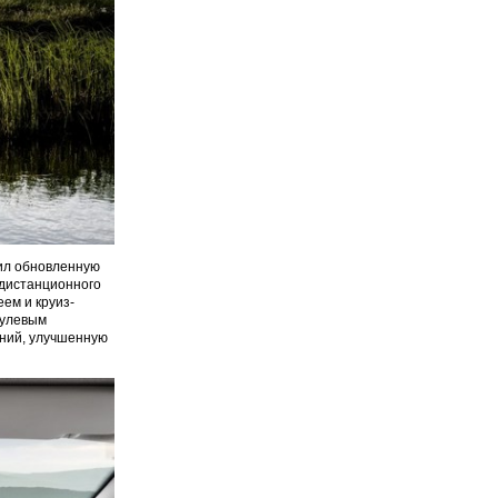
чил обновленную
 дистанционного
ем и круиз-
рулевым
ений, улучшенную