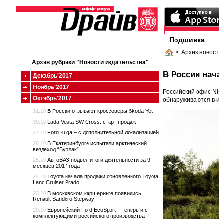
Подшивка
>
Архив новост
Архив рубрики "Новости издательства"
В России нач
Декабрь'2017
Ноябрь'2017
Российский офис Ni
Октябрь'2017
обнаруживаются в 
31.10
В России отзывают кроссоверы Skoda Yeti
30.10
Lada Vesta SW Cross: старт продаж
27.10
Ford Kuga – с дополнительной локализацией
26.10
В Екатеринбурге испытали арктический
вездеход “Бурлак”
25.10
АвтоВАЗ подвел итоги деятельности за 9
месяцев 2017 года
24.10
Toyota начала продажи обновленного Toyota
Land Cruiser Prado
23.10
В московском каршеринге появились
Renault Sandero Stepway
20.10
Европейский Ford EcoSport – теперь и с
комплектующими российского производства