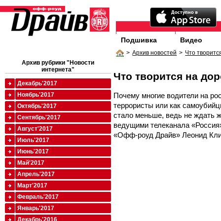
Подшивка
Видео
>
Архив новостей
>
Что творитс
Архив рубрики "Новости
интернета"
Что творится на до
Декабрь'2017
Почему многие водители на рос
Ноябрь'2017
террористы или как самоубийц
Октябрь'2017
стало меньше, ведь не ждать ж
Сентябрь'2017
ведущими телеканала «Россия»
Август'2017
«Офф-роуд Драйв» Леонид Кл
Июль'2017
Июнь'2017
Май'2017
Апрель'2017
Март'2017
Февраль'2017
Январь'2017
Декабрь'2016