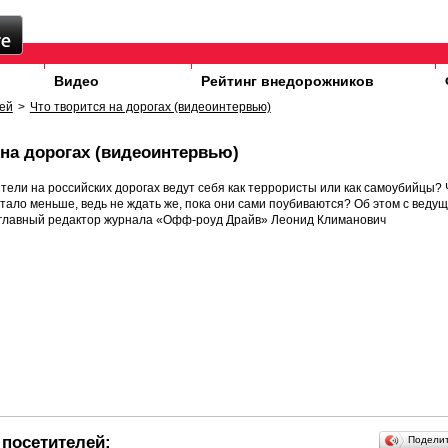
Видео
Рейтинг внедорожников
ей
>
Что творится на дорогах (видеоинтервью)
 на дорогах (видеоинтервью)
тели на российских дорогах ведут себя как террористы или как самоубийцы? 
стало меньше, ведь не ждать же, пока они сами поубиваются? Об этом с веду
 главный редактор журнала «Офф-роуд Драйв» Леонид Климанович
посетителей:
Подели