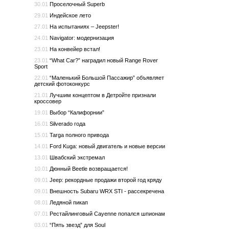
30.01
Проселочный Superb
29.01
Индейское лето
27.01
На испытаниях – Jeepster!
24.01
Navigator: модернизация
23.01
На конвейер встал!
23.01
“What Car?” наградил новый Range Rover
Sport
22.01
“Маленький Большой Пассажир” объявляет
детский фотоконкурс
21.01
Лучшим концептом в Детройте признали
кроссовер
19.01
Выбор “Калифорнии”
16.01
Silverado года
15.01
Targa полного привода
14.01
Ford Kuga: новый двигатель и новые версии
13.01
Швабский экстремал
10.01
Дюнный Beetle возвращается!
09.01
Jeep: рекордные продажи второй год кряду
09.01
Внешность Subaru WRX STI - рассекречена
08.01
Ледяной пикап
07.01
Рестайлинговый Cayenne попался шпионам
03.01
“Пять звезд” для Soul