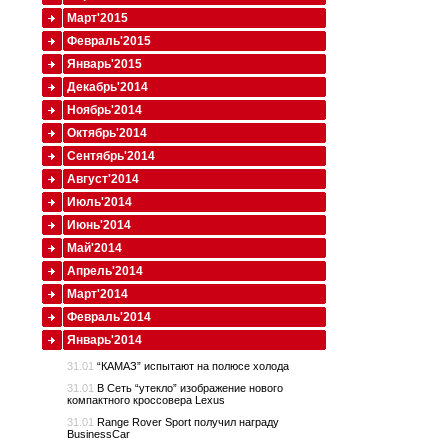
Март'2015
Февраль'2015
Январь'2015
Декабрь'2014
Ноябрь'2014
Октябрь'2014
Сентябрь'2014
Август'2014
Июль'2014
Июнь'2014
Май'2014
Апрель'2014
Март'2014
Февраль'2014
Январь'2014
31.01
“КАМАЗ” испытают на полюсе холода
31.01
В Сеть “утекло” изображение нового
компактного кроссовера Lexus
31.01
Range Rover Sport получил награду
BusinessCar