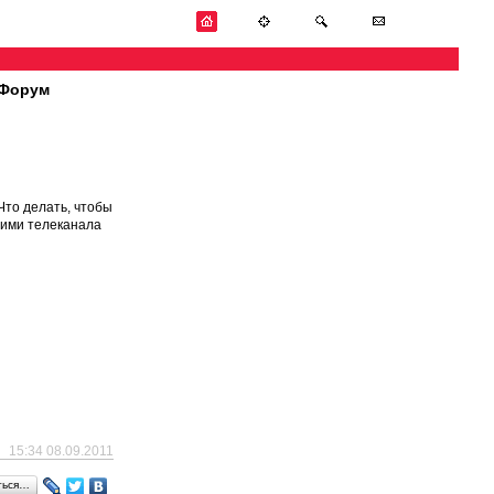
Форум
Что делать, чтобы
щими телеканала
15:34 08.09.2011
ться…