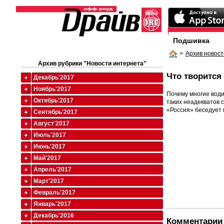
Подшивка
>
Архив новост
Архив рубрики "Новости интернета"
Что творится
Декабрь'2017
Ноябрь'2017
Почему многие води
Октябрь'2017
таких неадекватов 
«Россия» беседует
Сентябрь'2017
Август'2017
Июль'2017
Июнь'2017
Май'2017
Апрель'2017
Март'2017
Февраль'2017
Январь'2017
Декабрь'2016
Комментарии 