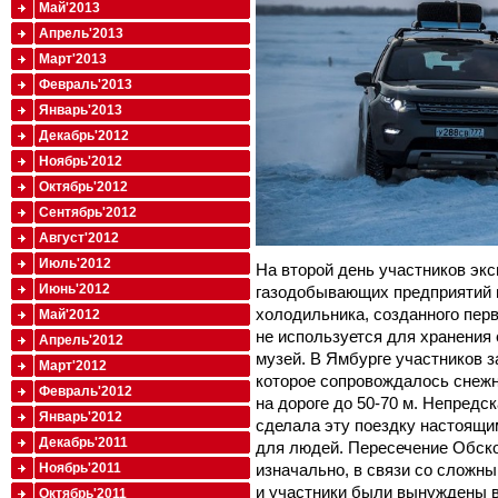
Май'2013
Апрель'2013
Март'2013
Февраль'2013
Январь'2013
Декабрь'2012
Ноябрь'2012
Октябрь'2012
Сентябрь'2012
Август'2012
Июль'2012
На второй день участников эк
Июнь'2012
газодобывающих предприятий и
холодильника, созданного пер
Май'2012
не используется для хранения
Апрель'2012
музей. В Ямбурге участников за
Март'2012
которое сопровождалось снежн
Февраль'2012
на дороге до 50-70 м. Непредс
Январь'2012
сделала эту поездку настоящи
Декабрь'2011
для людей. Пересечение Обско
изначально, в связи со сложн
Ноябрь'2011
и участники были вынуждены в
Октябрь'2011