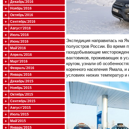
Декабрь'2016
Ноябрь'2016
Октябрь'2016
Сентябрь'2016
Август'2016
Июль'2016
Экспедиция направилась на Я
Июнь'2016
полуостров России. Во время 
Май'2016
газодобывающие месторождени
Апрель'2016
вахтовиков, проживающих в у
Март'2016
кругом, узнали об особенностя
Февраль'2016
коренного населения Ямала, и 
условиях низких температур и
Январь'2016
Декабрь'2015
Ноябрь'2015
Октябрь'2015
Сентябрь'2015
Август'2015
Июль'2015
Май'2015
Январь'2015