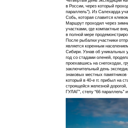
Четвертый день экспедиции на
в России, через который прохо
параллель”). Из Салехарда уч
Собь, которая славится клевом
Маршрут проходил через зимн
участками, где компактные вне
в полной мере продемонстриро
После рыбалки участники отпр
является коренным населением
Сибири. Узнав об уникальных 
год со стадами оленей, продел
проехавшись на снегоходах, гр
заключительный день экспедиц
знаковых местных памятников –
который в 40-е гг. прибыл на 
строящейся железной дорогой, 
ГУЛАГ”, стелу “66 параллель” 