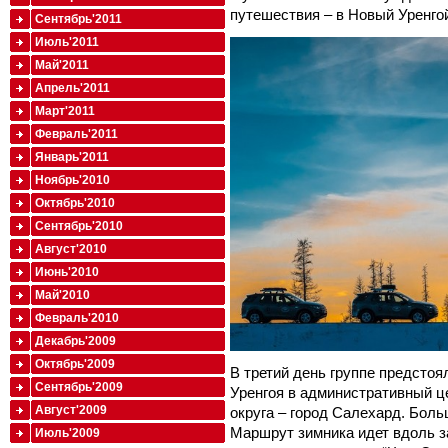
путешествия – в Новый Уренго
Сентябрь'2011
Июль'2011
Май'2011
Апрель'2011
Март'2011
Февраль'2011
Январь'2011
Ноябрь'2010
Октябрь'2010
Сентябрь'2010
Август'2010
Июнь'2010
Май'2010
Февраль'2010
Декабрь'2009
Октябрь'2009
В третий день группе предстоя
Сентябрь'2009
Уренгоя в административный ц
Август'2009
округа – город Салехард. Боль
Маршрут зимника идет вдоль з
Июль'2009