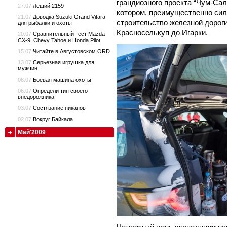
грандиозного проекта “Чум-Сал
27.07
Леший 2159
котором, преимущественно си
21.07
Доводка Suzuki Grand Vitara
строительство железной дорог
для рыбалки и охоты
Красноселькуп до Игарки.
20.07
Сравнительный тест Mazda
CX-9, Chevy Tahoe и Honda Pilot
15.07
Читайте в Августовском ORD
13.07
Cерьезная игрушка для
мужчин
08.07
Боевая машина охоты
06.07
Определи тип своего
внедорожника
03.07
Состязание пикапов
02.07
Вокруг Байкала
Май'2009