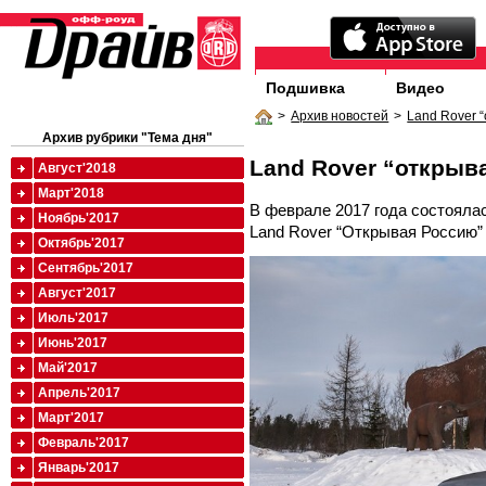
Подшивка
Видео
>
Архив новостей
>
Land Rover 
Архив рубрики "Тема дня"
Land Rover “открыв
Август'2018
Март'2018
В феврале 2017 года состоялас
Ноябрь'2017
Land Rover “Открывая Россию” 
Октябрь'2017
Сентябрь'2017
Август'2017
Июль'2017
Июнь'2017
Май'2017
Апрель'2017
Март'2017
Февраль'2017
Январь'2017