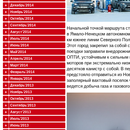
Декабрь'2014
Ноябрь'2014
Октябрь'2014
Сентябрь'2014
Начальной точкой маршрута ст
Август'2014
в Ямало-Ненецком автономном 
Июль'2014
км южнее линии Северного Пол
Этот город закрепил за собой 
Июнь'2014
поездки заправили внедорожн
Май'2014
ОПТИ, устойчивым к сильным 
Апрель'2014
моторов при экстремально низк
Март'2014
десятков канистр с собой. В п
Февраль'2014
предстояло отправиться из Нов
Январь'2014
заполярный вахтовый поселок 
Декабрь'2013
ведется добыча газа и газового
Ноябрь'2013
Октябрь'2013
Сентябрь'2013
Август'2013
Июль'2013
Июнь'2013