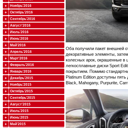
Ноябрь'2016
Октябрь'2016
Сентябрь'2016
Август'2016
Июль'2016
Июнь'2016
Май'2016
Оба получили пакет внешней 
Апрель'2016
декоративные элементы, затем
Март'2016
колесных арок, окрашенные в 
Февраль'2016
легкосплавные диски Sport Edi
покрытием. Помимо стандартны
Январь'2016
Platinum Edition доступны пять
Декабрь'2015
Black, Mahogany, Purpurite, Carr
Ноябрь'2015
Октябрь'2015
Сентябрь'2015
Август'2015
Июль'2015
Июнь'2015
Май'2015