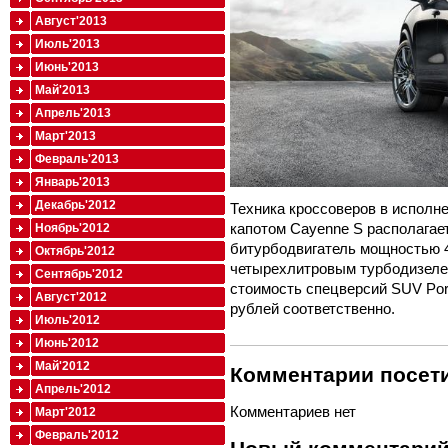
Август'2013
Июль'2013
Июнь'2013
Май'2013
Апрель'2013
Март'2013
Февраль'2013
Январь'2013
Декабрь'2012
Техника кроссоверов в исполнен
капотом Cayenne S располагае
Ноябрь'2012
битурбодвигатель мощностью 42
Октябрь'2012
четырехлитровым турбодизелем
Сентябрь'2012
стоимость спецверсий SUV Pors
Август'2012
рублей соответственно.
Июль'2012
Июнь'2012
Май'2012
Комментарии посети
Апрель'2012
Комментариев нет
Март'2012
Февраль'2012