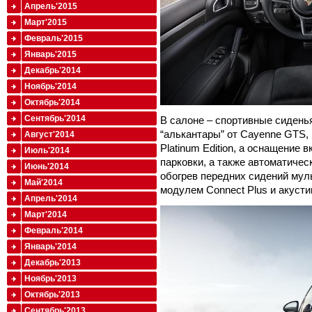
Апрель'2015
Март'2015
Февраль'2015
Январь'2015
Декабрь'2014
Ноябрь'2014
Октябрь'2014
Сентябрь'2014
В салоне – спортивные сиденья
“алькантары” от Cayenne GTS,
Август'2014
Platinum Edition, а оснащение 
Июль'2014
парковки, а также автоматичес
Июнь'2014
обогрев передних сидений муль
Май'2014
модулем Connect Plus и акусти
Апрель'2014
Март'2014
Февраль'2014
Январь'2014
Декабрь'2013
Ноябрь'2013
Октябрь'2013
Сентябрь'2013