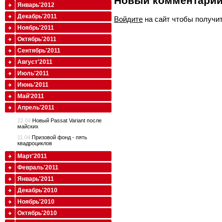
Новый комментари
Январь'2012
Декабрь'2011
Войдите
на сайт чтобы получи
Ноябрь'2011
Октябрь'2011
Сентябрь'2011
Август'2011
Июль'2011
Июнь'2011
Май'2011
Апрель'2011
22.04
Новый Passat Variant после
майских
11.04
Призовой фонд - пять
квадроциклов
Март'2011
Февраль'2011
Январь'2011
Декабрь'2010
Ноябрь'2010
Октябрь'2010