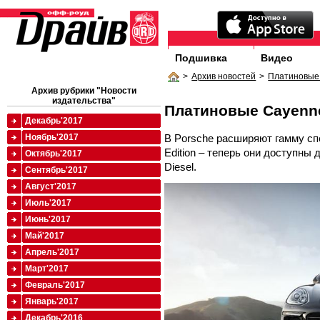
Подшивка
Видео
>
Архив новостей
>
Платиновые
Архив рубрики "Новости
издательства"
Платиновые Cayenn
Декабрь'2017
В Porsche расширяют гамму сп
Ноябрь'2017
Edition – теперь они доступны
Октябрь'2017
Diesel.
Сентябрь'2017
Август'2017
Июль'2017
Июнь'2017
Май'2017
Апрель'2017
Март'2017
Февраль'2017
Январь'2017
Декабрь'2016