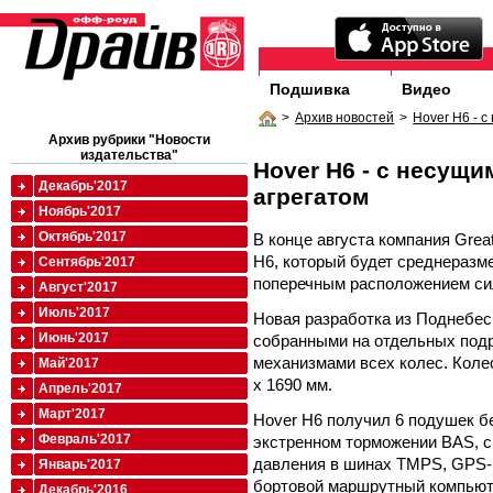
Подшивка
Видео
>
Архив новостей
>
Hover H6 - 
Архив рубрики "Новости
издательства"
Hover H6 - с несущ
Декабрь'2017
агрегатом
Ноябрь'2017
Октябрь'2017
В конце августа компания Grea
H6, который будет среднеразм
Сентябрь'2017
поперечным расположением сил
Август'2017
Июль'2017
Новая разработка из Поднебе
Июнь'2017
собранными на отдельных под
механизмами всех колес. Колес
Май'2017
х 1690 мм.
Апрель'2017
Март'2017
Hover H6 получил 6 подушек б
Февраль'2017
экстренном торможении BAS, с
давления в шинах TMPS, GPS-
Январь'2017
бортовой маршрутный компьюте
Декабрь'2016