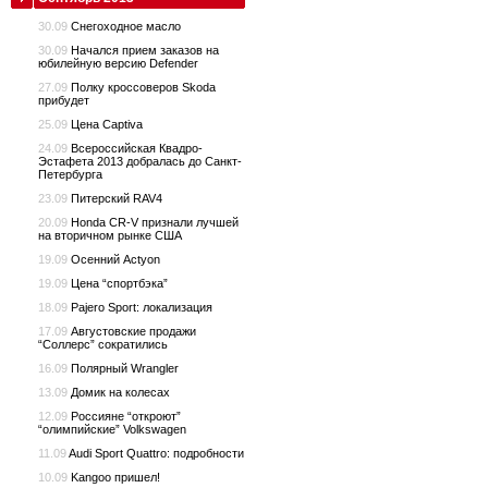
30.09
Снегоходное масло
30.09
Начался прием заказов на
юбилейную версию Defender
27.09
Полку кроссоверов Skoda
прибудет
25.09
Цена Captiva
24.09
Всероссийская Квадро-
Эстафета 2013 добралась до Санкт-
Петербурга
23.09
Питерский RAV4
20.09
Honda CR-V признали лучшей
на вторичном рынке США
19.09
Осенний Actyon
19.09
Цена “спортбэка”
18.09
Pajero Sport: локализация
17.09
Августовские продажи
“Соллерс” сократились
16.09
Полярный Wrangler
13.09
Домик на колесах
12.09
Россияне “откроют”
“олимпийские” Volkswagen
11.09
Audi Sport Quattro: подробности
10.09
Kangoo пришел!