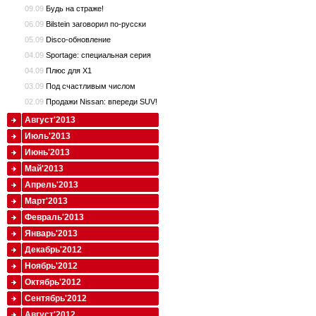
09.09
Будь на страже!
06.09
Bilstein заговорил по-русски
05.09
Disco-обновление
04.09
Sportage: специальная серия
04.09
Плюс для X1
03.09
Под счастливым числом
02.09
Продажи Nissan: впереди SUV!
Август'2013
Июль'2013
Июнь'2013
Май'2013
Апрель'2013
Март'2013
Февраль'2013
Январь'2013
Декабрь'2012
Ноябрь'2012
Октябрь'2012
Сентябрь'2012
Август'2012