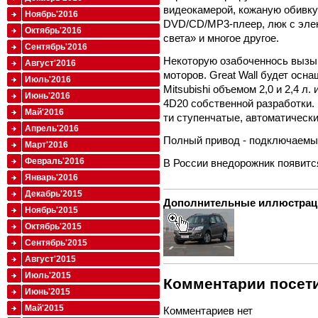
видеокамерой, кожаную обивку
Ноябрь'2016
DVD/CD/MP3-плеер, люк с элек
Октябрь'2016
света» и многое другое.
Сентябрь'2016
Некоторую озабоченнось вызыв
Август'2016
моторов. Great Wall будет ос
Июль'2016
Mitsubishi объемом 2,0 и 2,4 
Июнь'2016
4D20 собственной разработки. 
Май'2016
ти ступенчатые, автоматические
Апрель'2016
Полный привод - подключаемы
Март'2016
Февраль'2016
В России внедорожник появится
Январь'2016
Декабрь'2015
Дополнительные иллюстрац
Ноябрь'2015
Октябрь'2015
Сентябрь'2015
Август'2015
Июль'2015
Комментарии посети
Июнь'2015
Май'2015
Комментариев нет