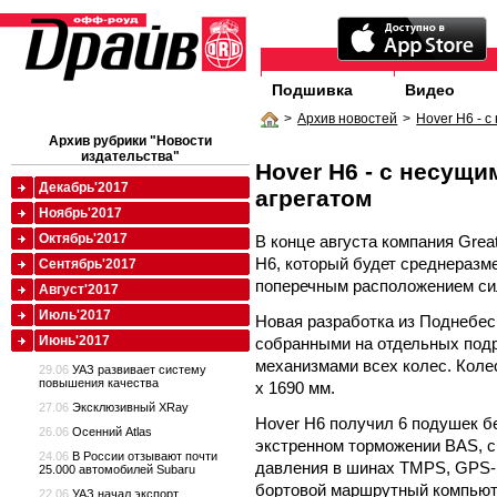
Подшивка
Видео
>
Архив новостей
>
Hover H6 - 
Архив рубрики "Новости
издательства"
Hover H6 - с несущ
Декабрь'2017
агрегатом
Ноябрь'2017
Октябрь'2017
В конце августа компания Grea
H6, который будет среднеразм
Сентябрь'2017
поперечным расположением сил
Август'2017
Июль'2017
Новая разработка из Поднебе
Июнь'2017
собранными на отдельных под
механизмами всех колес. Колес
29.06
УАЗ развивает систему
повышения качества
х 1690 мм.
27.06
Эксклюзивный XRay
Hover H6 получил 6 подушек б
26.06
Осенний Atlas
экстренном торможении BAS, с
24.06
В России отзывают почти
давления в шинах TMPS, GPS-
25.000 автомобилей Subaru
бортовой маршрутный компьюте
22.06
УАЗ начал экспорт