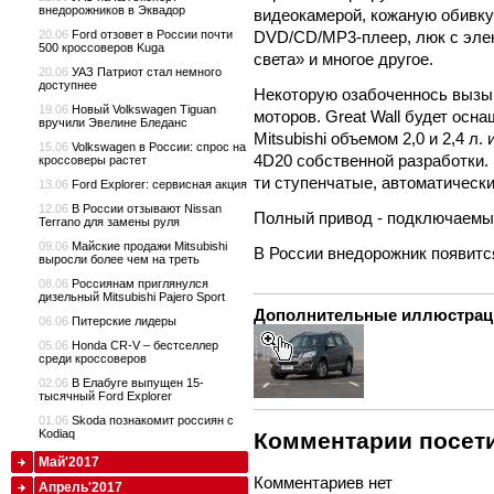
внедорожников в Эквадор
видеокамерой, кожаную обивку
DVD/CD/MP3-плеер, люк с элек
20.06
Ford отзовет в России почти
500 кроссоверов Kuga
света» и многое другое.
20.06
УАЗ Патриот стал немного
доступнее
Некоторую озабоченнось вызыв
19.06
Новый Volkswagen Tiguan
моторов. Great Wall будет ос
вручили Эвелине Бледанс
Mitsubishi объемом 2,0 и 2,4 
15.06
Volkswagen в России: спрос на
4D20 собственной разработки. 
кроссоверы растет
ти ступенчатые, автоматические
13.06
Ford Explorer: сервисная акция
12.06
В России отзывают Nissan
Полный привод - подключаемы
Terrano для замены руля
09.06
Майские продажи Mitsubishi
В России внедорожник появится
выросли более чем на треть
08.06
Россиянам приглянулся
дизельный Mitsubishi Pajero Sport
Дополнительные иллюстрац
06.06
Питерские лидеры
05.06
Honda CR-V – бестселлер
среди кроссоверов
02.06
В Елабуге выпущен 15-
тысячный Ford Explorer
01.06
Skoda познакомит россиян с
Kodiaq
Комментарии посети
Май'2017
Комментариев нет
Апрель'2017