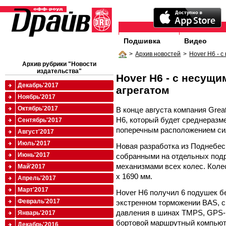
Подшивка
Видео
>
Архив новостей
>
Hover H6 - 
Архив рубрики "Новости
издательства"
Hover H6 - с несущ
Декабрь'2017
агрегатом
Ноябрь'2017
Октябрь'2017
В конце августа компания Grea
H6, который будет среднеразм
Сентябрь'2017
поперечным расположением сил
Август'2017
Июль'2017
Новая разработка из Поднебе
Июнь'2017
собранными на отдельных под
механизмами всех колес. Колес
Май'2017
х 1690 мм.
Апрель'2017
Март'2017
Hover H6 получил 6 подушек б
Февраль'2017
экстренном торможении BAS, с
давления в шинах TMPS, GPS-
Январь'2017
бортовой маршрутный компьюте
Декабрь'2016