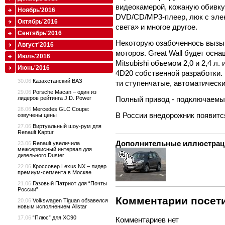
видеокамерой, кожаную обивку
Ноябрь'2016
DVD/CD/MP3-плеер, люк с элек
Октябрь'2016
света» и многое другое.
Сентябрь'2016
Некоторую озабоченнось вызыв
Август'2016
моторов. Great Wall будет ос
Июль'2016
Mitsubishi объемом 2,0 и 2,4 
Июнь'2016
4D20 собственной разработки. 
30.06
Казахстанский ВАЗ
ти ступенчатые, автоматические
29.06
Porsche Macan – один из
Полный привод - подключаемы
лидеров рейтинга J.D. Power
28.06
Mercedes GLC Coupe:
В России внедорожник появится
озвучены цены
27.06
Виртуальный шоу-рум для
Renault Kaptur
Дополнительные иллюстрац
23.06
Renault увеличила
межсервисный интервал для
дизельного Duster
22.06
Кроссовер Lexus NX – лидер
премиум-сегмента в Москве
21.06
Газовый Патриот для “Почты
России”
Комментарии посети
20.06
Volkswagen Tiguan обзавелся
новым исполнением Allstar
17.06
“Плюс” для XC90
Комментариев нет