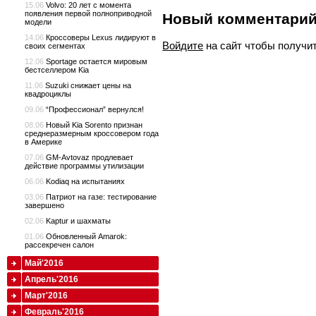
15.06
Volvo: 20 лет с момента
появления первой полноприводной
Новый комментари
модели
14.06
Кроссоверы Lexus лидируют в
Войдите
на сайт чтобы получи
своих сегментах
12.06
Sportage остается мировым
бестселлером Kia
11.06
Suzuki снижает цены на
квадроциклы
09.06
“Профессионал” вернулся!
08.06
Новый Kia Sorento признан
среднеразмерным кроссовером года
в Америке
07.06
GM-Avtovaz продлевает
действие программы утилизации
06.06
Kodiaq на испытаниях
03.06
Патриот на газе: тестирование
завершено
02.06
Kaptur и шахматы
01.06
Обновленный Amarok:
рассекречен салон
Май'2016
Апрель'2016
Март'2016
Февраль'2016