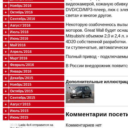
видеокамерой, кожаную обивку
Ноябрь'2016
DVD/CD/MP3-плеер, люк с элек
Октябрь'2016
света» и многое другое.
Сентябрь'2016
Некоторую озабоченнось вызыв
Август'2016
моторов. Great Wall будет ос
Июль'2016
Mitsubishi объемом 2,0 и 2,4 
Июнь'2016
4D20 собственной разработки. 
Май'2016
ти ступенчатые, автоматические
Апрель'2016
Полный привод - подключаемы
Март'2016
Февраль'2016
В России внедорожник появится
Январь'2016
Декабрь'2015
Дополнительные иллюстрац
Ноябрь'2015
Октябрь'2015
Сентябрь'2015
Август'2015
Июль'2015
Комментарии посети
Июнь'2015
Комментариев нет
30.06
Lada 4x4 отправится на