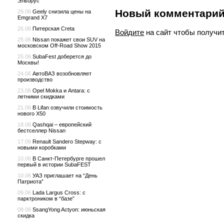
Эльбрус
Новый комментари
29.06
Geely снизила цены на
Emgrand X7
26.06
Питерская Creta
Войдите
на сайт чтобы получи
25.06
Nissan покажет свои SUV на
московском Off-Road Show 2015
25.06
SubaFest доберется до
Москвы!
24.06
АвтоВАЗ возобновляет
производство
23.06
Opel Mokka и Antara: с
летними скидками
21.06
В Lifan озвучили стоимость
нового X50
18.06
Qashqai – европейский
бестселлер Nissan
17.06
Renault Sandero Stepway: с
новыми коробками
10.06
В Санкт-Петербурге прошел
первый в истории SubaFEST
10.06
УАЗ приглашает на “День
Патриота”
09.06
Lada Largus Cross: с
парктроником в “базе”
08.06
SsangYong Actyon: июньская
скидка