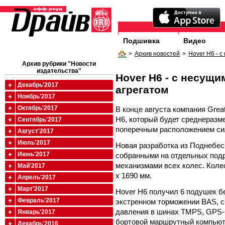
Подшивка
Видео
>
Архив новостей
>
Hover H6 - 
Архив рубрики "Новости
издательства"
Hover H6 - с несущ
Декабрь'2017
агрегатом
Ноябрь'2017
Октябрь'2017
В конце августа компания Grea
H6, который будет среднеразм
Сентябрь'2017
поперечным расположением сил
Август'2017
Июль'2017
Новая разработка из Поднебе
Июнь'2017
собранными на отдельных под
механизмами всех колес. Колес
Май'2017
х 1690 мм.
Апрель'2017
Март'2017
Hover H6 получил 6 подушек б
Февраль'2017
экстренном торможении BAS, с
давления в шинах TMPS, GPS-
Январь'2017
бортовой маршрутный компьюте
Декабрь'2016