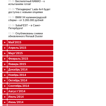
05.06
Беспилотный КАМАЗ – к
испытаниям готов!
05.06
“Пятидверка” Lada 4x4 будет
доступна с новыми опциями
04.06
BMW X4 калининградской
сборки – от 3.265.000 рублей
03.06
SubaFEST – в Санкт-
Петербурге!
02.06
Опубликованы снимки
обновленного Renault Duster
Май'2015
Апрель'2015
Март'2015
Февраль'2015
Январь'2015
Декабрь'2014
Ноябрь'2014
Октябрь'2014
Сентябрь'2014
Август'2014
Июль'2014
Июнь'2014