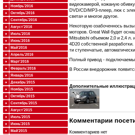
видеокамерой, кожаную обивку
Ноябрь'2016
DVD/CD/MP3-плеер, люк с элек
Октябрь'2016
света» и многое другое.
Сентябрь'2016
Некоторую озабоченнось вызыв
Август'2016
моторов. Great Wall будет ос
Июль'2016
Mitsubishi объемом 2,0 и 2,4 
Июнь'2016
4D20 собственной разработки. 
Май'2016
ти ступенчатые, автоматические
Апрель'2016
Полный привод - подключаемы
Март'2016
Февраль'2016
В России внедорожник появится
Январь'2016
Декабрь'2015
Дополнительные иллюстрац
Ноябрь'2015
Октябрь'2015
Сентябрь'2015
Август'2015
Июль'2015
Комментарии посети
Июнь'2015
Май'2015
Комментариев нет