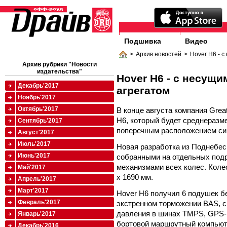
Подшивка
Видео
>
Архив новостей
>
Hover H6 - 
Архив рубрики "Новости
издательства"
Hover H6 - с несущ
Декабрь'2017
агрегатом
Ноябрь'2017
Октябрь'2017
В конце августа компания Grea
H6, который будет среднеразм
Сентябрь'2017
поперечным расположением сил
Август'2017
Июль'2017
Новая разработка из Поднебе
Июнь'2017
собранными на отдельных под
механизмами всех колес. Колес
Май'2017
х 1690 мм.
Апрель'2017
Март'2017
Hover H6 получил 6 подушек б
Февраль'2017
экстренном торможении BAS, с
давления в шинах TMPS, GPS-
Январь'2017
бортовой маршрутный компьюте
Декабрь'2016