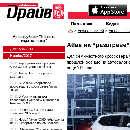
Подшивка
Видео
>
Архив новостей
>
Atlas на “ра
Архив рубрики "Новости
издательства"
Atlas на “разогреве”
Декабрь'2017
Для семиместного кроссовера V
Ноябрь'2017
прошлой осенью на автосалоне
29.11
Корпоративные продажи
Volkswagen: уверенный рост
опций R-Line.
28.11
Toyota Hilux – сервисная
кампания
27.11
В Бельгии стартовало
производство кроссовера Volvo
XC40
24.11
В России отзывают
кроссоверы Citroen C4 Aircross и
Peugeot 4008
23.11
Peugeot 3008 признали
“женским SUV года”
23.11
Новый Volvo XC60: объявлены
цены и стартовал прием заказов
22.11
Volkswagen Tiguan – теперь и