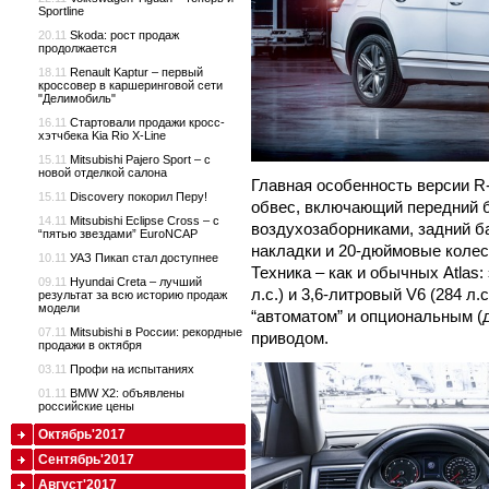
Sportline
20.11
Skoda: рост продаж
продолжается
18.11
Renault Kaptur – первый
кроссовер в каршеринговой сети
"Делимобиль"
16.11
Стартовали продажи кросс-
хэтчбека Kia Rio X-Line
15.11
Mitsubishi Pajero Sport – с
новой отделкой салона
Главная особенность версии R
15.11
Discovery покорил Перу!
обвес, включающий передний 
14.11
Mitsubishi Eclipse Cross – с
воздухозаборниками, задний б
“пятью звездами” EuroNCAP
накладки и 20-дюймовые колес
10.11
УАЗ Пикап стал доступнее
Техника – как и обычных Atlas: 
09.11
Hyundai Creta – лучший
л.с.) и 3,6-литровый V6 (284 л
результат за всю историю продаж
модели
“автоматом” и опциональным 
07.11
Mitsubishi в России: рекордные
приводом.
продажи в октября
03.11
Профи на испытаниях
01.11
BMW X2: объявлены
российские цены
Октябрь'2017
Сентябрь'2017
Август'2017