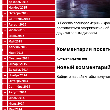
Декабрь'2015
Ноябрь'2015
Октябрь'2015
Сентябрь'2015
В Россию полноразмерный крос
Август'2015
поставляться американской сбо
Июль'2015
двухлитровым дизелем.
Июнь'2015
Май'2015
Апрель'2015
Комментарии посети
Март'2015
Комментариев нет
Февраль'2015
Январь'2015
Новый комментари
Декабрь'2014
Ноябрь'2014
Войдите
на сайт чтобы получи
Октябрь'2014
Сентябрь'2014
Август'2014
Июль'2014
Июнь'2014
Май'2014