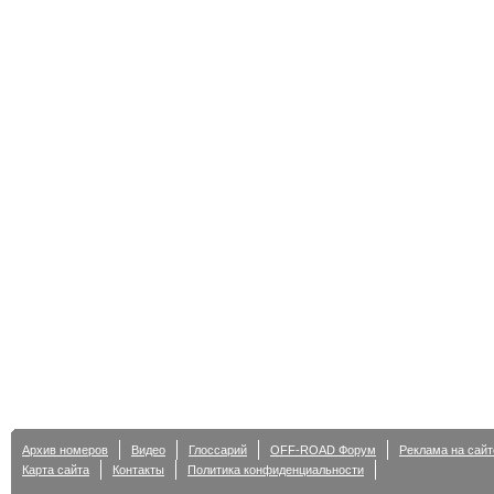
Архив номеров
Видео
Глоссарий
OFF-ROAD Форум
Реклама на сайт
Карта сайта
Контакты
Политика конфиденциальности