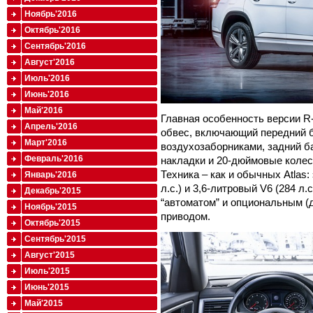
Ноябрь'2016
Октябрь'2016
Сентябрь'2016
Август'2016
Июль'2016
Июнь'2016
Май'2016
Главная особенность версии R
Апрель'2016
обвес, включающий передний 
Март'2016
воздухозаборниками, задний б
Февраль'2016
накладки и 20-дюймовые колес
Техника – как и обычных Atlas: 
Январь'2016
л.с.) и 3,6-литровый V6 (284 л
Декабрь'2015
“автоматом” и опциональным 
Ноябрь'2015
приводом.
Октябрь'2015
Сентябрь'2015
Август'2015
Июль'2015
Июнь'2015
Май'2015