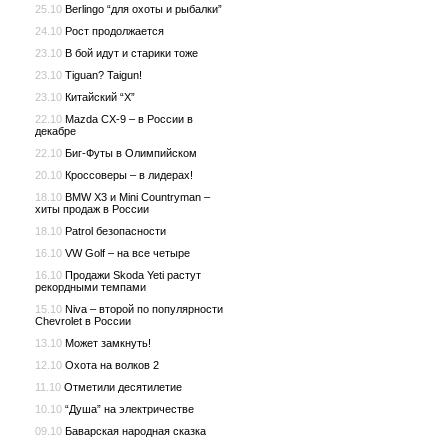
25.10
Berlingo “для охоты и рыбалки”
24.10
Рост продолжается
23.10
В бой идут и старики тоже
23.10
Tiguan? Taigun!
23.10
Китайский “X”
22.10
Mazda CX-9 – в России в
декабре
22.10
Биг-Футы в Олимпийском
20.10
Кроссоверы – в лидерах!
18.10
BMW X3 и Mini Countryman –
хиты продаж в России
18.10
Patrol безопасности
16.10
VW Golf – на все четыре
16.10
Продажи Skoda Yeti растут
рекордными темпами
15.10
Niva – второй по популярности
Chevrolet в России
13.10
Может замкнуть!
12.10
Охота на волков 2
11.10
Отметили десятилетие
10.10
“Душа” на электричестве
09.10
Баварская народная сказка