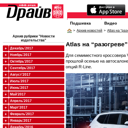
Подшивка
Видео
>
Архив новостей
>
Atlas на “ра
Архив рубрики "Новости
издательства"
Atlas на “разогреве”
Декабрь'2017
Для семиместного кроссовера V
Ноябрь'2017
прошлой осенью на автосалоне
Октябрь'2017
опций R-Line.
Сентябрь'2017
Август'2017
Июль'2017
Июнь'2017
Май'2017
Апрель'2017
Март'2017
Февраль'2017
Январь'2017
Декабрь'2016