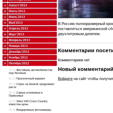
Август'2013
Июль'2013
Июнь'2013
Май'2013
В Россию полноразмерный крос
поставляться американской сбо
Апрель'2013
двухлитровым дизелем.
Март'2013
Февраль'2013
Январь'2013
Комментарии посети
Декабрь'2012
Ноябрь'2012
Комментариев нет
Октябрь'2012
Новый комментари
31.10
Фестиваль автомобилистов
под Чеховым
Войдите
на сайт чтобы получи
31.10
Проселочный вариант
30.10
Спрос на Amarok продолжает
расти
29.10
Самые угоняемые в
Приволжье
26.10
Volvo V40 Cross Country:
известны цены
25.10
Внедорожные фотокамеры