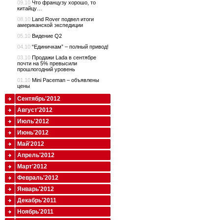
09.10
Что французу хорошо, то
китайцу…
08.10
Land Rover подвел итоги
американской экспедиции
05.10
Видение Q2
04.10
“Единичкам” – полный привод!
03.10
Продажи Lada в сентябре
почти на 5% превысили
прошлогодний уровень
01.10
Mini Paceman – объявлены
цены
Сентябрь'2012
Август'2012
Июль'2012
Июнь'2012
Май'2012
Апрель'2012
Март'2012
Февраль'2012
Январь'2012
Декабрь'2011
Ноябрь'2011