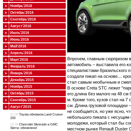
Ноябрь'2016
Октябрь'2016
Сентябрь'2016
Август'2016
Июль'2016
Июнь'2016
Май'2016
Апрель'2016
Впрочем, главным сюрпризом в
Март'2016
автомобиль – выставила его ко
Февраль'2016
специалистами бразильского о
Январь'2016
создали пикап на основе… крос
Декабрь'2015
стал самым необычным и смел
Ноябрь'2015
В основе Creta STC лежит “пар
его длина без малого на 48 см 
Октябрь'2015
м. Кроме того, кузов стал на 7
Сентябрь'2015
см. Длина грузовой площадки – 
Август'2015
не сообщается, но уже ясно, 
31.08
Toyota обновила Land Cruiser
небольшого пикапа с несущим 
200
молодежи, который стал бы со
28.08
Chevrolet Silverado и GMC
Sierra: обновлено!
местном рынке Renault Duster 