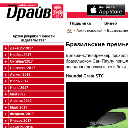
Подшивка
Видео
>
Архив новостей
>
Бразильски
Архив рубрики "Новости
издательства"
Бразильские премь
Декабрь'2017
Большинство премьер проходящ
Ноябрь'2017
бразильском Сан-Паулу пришл
Октябрь'2017
псевдовнедорожные хэтчбеки.
Сентябрь'2017
Август'2017
Hyundai Creta STC
Июль'2017
Июнь'2017
Май'2017
Апрель'2017
Март'2017
Февраль'2017
Январь'2017
Декабрь'2016