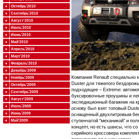
Октябрь'2010
Сентябрь'2010
Август'2010
Июль'2010
Июнь'2010
Май'2010
Апрель'2010
Март'2010
Февраль'2010
Декабрь'2009
Компания Renault специально 
Ноябрь'2009
Duster для тяжелого бездорожь
Октябрь'2009
подходящее – Extreme: автом
Сентябрь'2009
буксировочные проушины и леб
Август'2009
экспедиционный багажник на к
Июль'2009
основу был взят топовый Dust
Июнь'2009
оснащенный двухлитровым бенз
ступенчатой “механикой” и пол
Май'2009
концепт, но есть шансы, что с
серийного кроссовера комплек