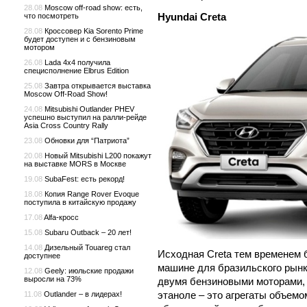
28.08
Moscow off-road show: есть,
Hyundai Creta
что посмотреть
28.08
Кроссовер Kia Sorento Prime
будет доступен и с бензиновым
мотором
26.08
Lada 4x4 получила
специсполнение Elbrus Edition
25.08
Завтра открывается выставка
Moscow Off-Road Show!
24.08
Mitsubishi Outlander PHEV
успешно выступил на ралли-рейде
Asia Cross Country Rally
23.08
Обновки для “Патриота”
20.08
Новый Mitsubishi L200 покажут
на выставке MORS в Москве
19.08
SubaFest: есть рекорд!
18.08
Копия Range Rover Evoque
поступила в китайскую продажу
17.08
Alfa-кросс
15.08
Subaru Outback – 20 лет!
14.08
Дизельный Touareg стал
Исходная Creta тем временем б
доступнее
машине для бразильского рынк
12.08
Geely: июльские продажи
выросли на 73%
двумя бензиновыми моторами, 
этаноле – это агрегаты объемом 1
11.08
Outlander – в лидерах!