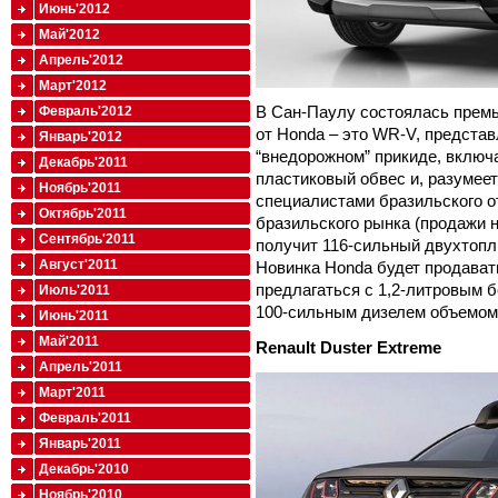
Июнь'2012
Май'2012
Апрель'2012
Март'2012
В Сан-Паулу состоялась премь
Февраль'2012
от Honda – это WR-V, представ
Январь'2012
“внедорожном” прикиде, вклю
Декабрь'2011
пластиковый обвес и, разумее
Ноябрь'2011
специалистами бразильского о
Октябрь'2011
бразильского рынка (продажи н
Сентябрь'2011
получит 116-сильный двухтопл
Август'2011
Новинка Honda будет продавать
предлагаться с 1,2-литровым 
Июль'2011
100-сильным дизелем объемом 
Июнь'2011
Май'2011
Renault Duster Extreme
Апрель'2011
Март'2011
Февраль'2011
Январь'2011
Декабрь'2010
Ноябрь'2010