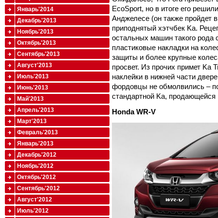
EcoSport, но в итоге его решил
Январь'2014
Анджелесе (он также пройдет в
Декабрь'2013
приподнятый хэтчбек Ka. Рецепт
Ноябрь'2013
остальных машин такого рода с
Октябрь'2013
пластиковые накладки на коле
Сентябрь'2013
защиты и более крупные коле
Август'2013
просвет. Из прочих примет Ka T
наклейки в нижней части двере
Июль'2013
фордовцы не обмолвились – по
Июнь'2013
стандартной Ka, продающейся 
Май'2013
Апрель'2013
Honda
WR-
V
Март'2013
Февраль'2013
Январь'2013
Декабрь'2012
Ноябрь'2012
Октябрь'2012
Сентябрь'2012
Август'2012
Июль'2012