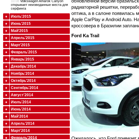
обновленной версии бразильс
10.08
Volkswagen Amarok Canyon
открывает неизведанные места для
радиаторной решетки, перераб
серфинга
оптика, а в салоне появилась
Июль'2015
Apple CarPlay и Android Auto.
Июнь'2015
кроссовера в Бразилии заплан
Май'2015
Ford Ka Trail
Апрель'2015
Март'2015
Февраль'2015
Январь'2015
Декабрь'2014
Ноябрь'2014
Октябрь'2014
Сентябрь'2014
Август'2014
Июль'2014
Июнь'2014
Май'2014
Апрель'2014
Март'2014
Февраль'2014
Ожидалось, что Ford привезет