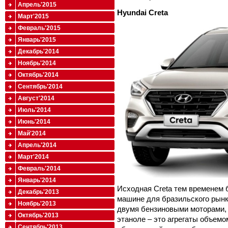
Апрель'2015
Hyundai Creta
Март'2015
Февраль'2015
Январь'2015
Декабрь'2014
Ноябрь'2014
Октябрь'2014
Сентябрь'2014
Август'2014
Июль'2014
Июнь'2014
Май'2014
Апрель'2014
Март'2014
Февраль'2014
Январь'2014
Исходная Creta тем временем б
Декабрь'2013
машине для бразильского рынк
Ноябрь'2013
двумя бензиновыми моторами, 
Октябрь'2013
этаноле – это агрегаты объемом 1
Сентябрь'2013