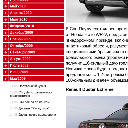
Май'2010
Апрель'2010
Март'2010
Февраль'2010
В Сан-Паулу состоялась премь
Декабрь'2009
от Honda – это WR-V, представ
Ноябрь'2009
“внедорожном” прикиде, вклю
пластиковый обвес и, разумее
Октябрь'2009
специалистами бразильского о
Сентябрь'2009
бразильского рынка (продажи н
Август'2009
получит 116-сильный двухтопл
Июль'2009
Новинка Honda будет продавать
Июнь'2009
предлагаться с 1,2-литровым 
Май'2009
100-сильным дизелем объемом 
14.05
Пасхальный кулич
Renault Duster Extreme
14.05
Chrysler стратегически
обанкротился
14.05
GM пошла по банкам
14.05
Десятая "Распутица"
14.05
Джипы резко подешевели