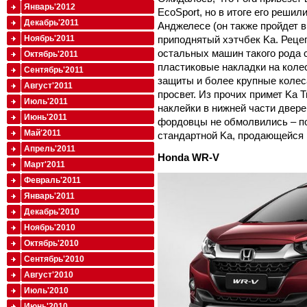
Январь'2012
EcoSport, но в итоге его решил
Декабрь'2011
Анджелесе (он также пройдет в
Ноябрь'2011
приподнятый хэтчбек Ka. Рецепт
остальных машин такого рода с
Октябрь'2011
пластиковые накладки на коле
Сентябрь'2011
защиты и более крупные коле
Август'2011
просвет. Из прочих примет Ka T
Июль'2011
наклейки в нижней части двере
Июнь'2011
фордовцы не обмолвились – по
Май'2011
стандартной Ka, продающейся 
Апрель'2011
Honda
WR-
V
Март'2011
Февраль'2011
Январь'2011
Декабрь'2010
Ноябрь'2010
Октябрь'2010
Сентябрь'2010
Август'2010
Июль'2010
Июнь'2010