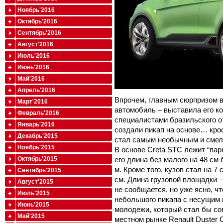
Ноябрь'2016
Октябрь'2016
Сентябрь'2016
Август'2016
Июль'2016
Июнь'2016
Май'2016
Апрель'2016
Впрочем, главным сюрпризом в
Март'2016
автомобиль – выставила его ко
Февраль'2016
специалистами бразильского о
Январь'2016
создали пикап на основе… крос
Декабрь'2015
стал самым необычным и смел
Ноябрь'2015
В основе Creta STC лежит “пар
его длина без малого на 48 см 
Октябрь'2015
м. Кроме того, кузов стал на 7
Сентябрь'2015
см. Длина грузовой площадки – 
Август'2015
не сообщается, но уже ясно, 
Июль'2015
небольшого пикапа с несущим 
Июнь'2015
молодежи, который стал бы со
Май'2015
местном рынке Renault Duster 