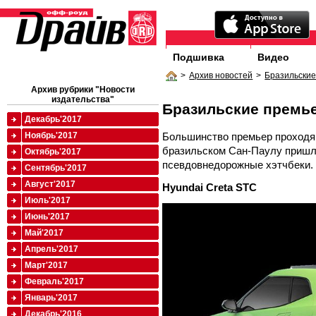
Подшивка
Видео
>
Архив новостей
>
Бразильски
Архив рубрики "Новости
издательства"
Бразильские премь
Декабрь'2017
Большинство премьер проходящ
Ноябрь'2017
бразильском Сан-Паулу пришл
Октябрь'2017
псевдовнедорожные хэтчбеки.
Сентябрь'2017
Август'2017
Hyundai Creta STC
Июль'2017
Июнь'2017
Май'2017
Апрель'2017
Март'2017
Февраль'2017
Январь'2017
Декабрь'2016