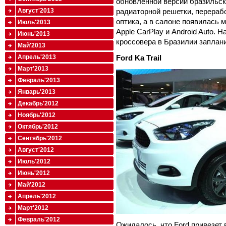
обновленной версии бразильс
Август'2013
радиаторной решетки, перераб
оптика, а в салоне появилась
Июль'2013
Apple CarPlay и Android Auto.
Июнь'2013
кроссовера в Бразилии заплан
Май'2013
Апрель'2013
Ford Ka Trail
Март'2013
Февраль'2013
Январь'2013
Декабрь'2012
Ноябрь'2012
Октябрь'2012
Сентябрь'2012
Август'2012
Июль'2012
Июнь'2012
Май'2012
Апрель'2012
Март'2012
Февраль'2012
Ожидалось, что Ford привезет