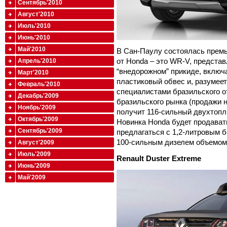
Сентябрь'2010
Август'2010
Июль'2010
Июнь'2010
Май'2010
В Сан-Паулу состоялась премь
от Honda – это WR-V, представ
Апрель'2010
“внедорожном” прикиде, вклю
Март'2010
пластиковый обвес и, разумее
Февраль'2010
специалистами бразильского о
Декабрь'2009
бразильского рынка (продажи н
Ноябрь'2009
получит 116-сильный двухтопл
Октябрь'2009
Новинка Honda будет продавать
Сентябрь'2009
предлагаться с 1,2-литровым 
100-сильным дизелем объемом 
Август'2009
Июль'2009
Renault Duster Extreme
Июнь'2009
Май'2009