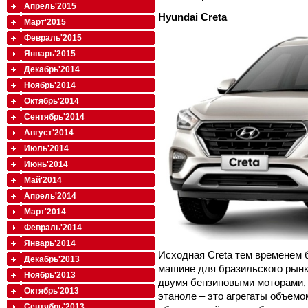
Апрель'2015
Hyundai Creta
Март'2015
Февраль'2015
Январь'2015
Декабрь'2014
Ноябрь'2014
Октябрь'2014
Сентябрь'2014
Август'2014
Июль'2014
Июнь'2014
Май'2014
Апрель'2014
Март'2014
Февраль'2014
Январь'2014
Исходная Creta тем временем б
Декабрь'2013
машине для бразильского рынк
Ноябрь'2013
двумя бензиновыми моторами, 
Октябрь'2013
этаноле – это агрегаты объемом 1
Сентябрь'2013