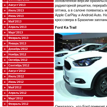
обновленной версии бразильс
Август'2013
радиаторной решетки, перераб
оптика, а в салоне появилась
Июль'2013
Apple CarPlay и Android Auto.
Июнь'2013
кроссовера в Бразилии заплан
Май'2013
Апрель'2013
Ford Ka Trail
Март'2013
Февраль'2013
Январь'2013
Декабрь'2012
Ноябрь'2012
Октябрь'2012
Сентябрь'2012
Август'2012
Июль'2012
Июнь'2012
Май'2012
Апрель'2012
Март'2012
Февраль'2012
Ожидалось, что Ford привезет