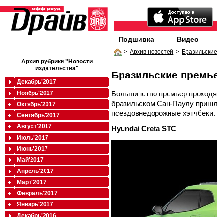
Подшивка
Видео
>
Архив новостей
>
Бразильски
Архив рубрики "Новости
издательства"
Бразильские премь
Декабрь'2017
Большинство премьер проходящ
Ноябрь'2017
бразильском Сан-Паулу пришл
Октябрь'2017
псевдовнедорожные хэтчбеки.
Сентябрь'2017
Август'2017
Hyundai Creta STC
Июль'2017
Июнь'2017
Май'2017
Апрель'2017
Март'2017
Февраль'2017
Январь'2017
Декабрь'2016