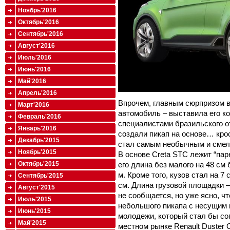
Ноябрь'2016
Октябрь'2016
Сентябрь'2016
Август'2016
Июль'2016
Июнь'2016
Май'2016
Апрель'2016
Впрочем, главным сюрпризом в
Март'2016
автомобиль – выставила его ко
Февраль'2016
специалистами бразильского о
Январь'2016
создали пикап на основе… крос
Декабрь'2015
стал самым необычным и смел
Ноябрь'2015
В основе Creta STC лежит “пар
его длина без малого на 48 см 
Октябрь'2015
м. Кроме того, кузов стал на 7
Сентябрь'2015
см. Длина грузовой площадки – 
Август'2015
не сообщается, но уже ясно, 
Июль'2015
небольшого пикапа с несущим 
Июнь'2015
молодежи, который стал бы со
Май'2015
местном рынке Renault Duster 