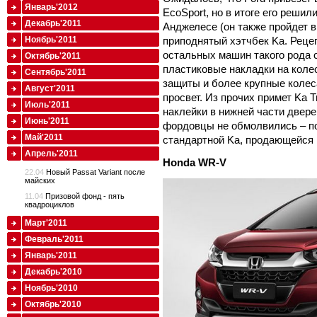
Январь'2012
EcoSport, но в итоге его решил
Декабрь'2011
Анджелесе (он также пройдет в
Ноябрь'2011
приподнятый хэтчбек Ka. Рецепт
остальных машин такого рода с
Октябрь'2011
пластиковые накладки на коле
Сентябрь'2011
защиты и более крупные коле
Август'2011
просвет. Из прочих примет Ka T
Июль'2011
наклейки в нижней части двере
Июнь'2011
фордовцы не обмолвились – по
Май'2011
стандартной Ka, продающейся 
Апрель'2011
Honda
WR-
V
22.04
Новый Passat Variant после
майских
11.04
Призовой фонд - пять
квадроциклов
Март'2011
Февраль'2011
Январь'2011
Декабрь'2010
Ноябрь'2010
Октябрь'2010