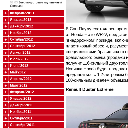
01.03
Jeep подготовил улучшенный
Compass
Февраль'2013
Январь'2013
Декабрь'2012
В Сан-Паулу состоялась премь
Ноябрь'2012
от Honda – это WR-V, представ
Октябрь'2012
“внедорожном” прикиде, вклю
пластиковый обвес и, разумее
Сентябрь'2012
специалистами бразильского о
Август'2012
бразильского рынка (продажи н
Июль'2012
получит 116-сильный двухтопл
Июнь'2012
Новинка Honda будет продавать
Май'2012
предлагаться с 1,2-литровым 
Апрель'2012
100-сильным дизелем объемом 
Март'2012
Renault Duster Extreme
Февраль'2012
Январь'2012
Декабрь'2011
Ноябрь'2011
Октябрь'2011
Сентябрь'2011