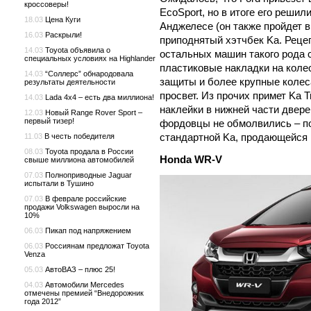
кроссоверы!
EcoSport, но в итоге его решил
18.03
Цена Куги
Анджелесе (он также пройдет в
16.03
Раскрыли!
приподнятый хэтчбек Ka. Рецепт
14.03
Toyota объявила о
остальных машин такого рода с
специальных условиях на Highlander
пластиковые накладки на коле
14.03
“Соллерс” обнародовала
защиты и более крупные коле
результаты деятельности
просвет. Из прочих примет Ka T
14.03
Lada 4x4 – есть два миллиона!
наклейки в нижней части двере
12.03
Новый Range Rover Sport –
первый тизер!
фордовцы не обмолвились – по
стандартной Ka, продающейся 
11.03
В честь победителя
08.03
Toyota продала в России
Honda
WR-
V
свыше миллиона автомобилей
07.03
Полноприводные Jaguar
испытали в Тушино
07.03
В феврале российские
продажи Volkswagen выросли на
10%
06.03
Пикап под напряжением
06.03
Россиянам предложат Toyota
Venza
05.03
АвтоВАЗ – плюс 25!
04.03
Автомобили Mercedes
отмечены премией “Внедорожник
года 2012”