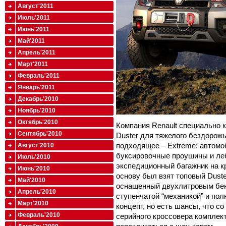
Август'2011
Июль'2011
Июнь'2011
Май'2011
Апрель'2011
Март'2011
Февраль'2011
Январь'2011
Декабрь'2010
Ноябрь'2010
Октябрь'2010
Компания Renault специально 
Сентябрь'2010
Duster для тяжелого бездорожь
подходящее – Extreme: автом
Август'2010
буксировочные проушины и леб
Июль'2010
экспедиционный багажник на к
Июнь'2010
основу был взят топовый Dust
Май'2010
оснащенный двухлитровым бенз
Апрель'2010
ступенчатой “механикой” и пол
Март'2010
концепт, но есть шансы, что с
Февраль'2010
серийного кроссовера комплек