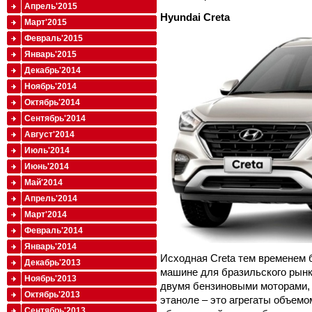
Апрель'2015
Hyundai Creta
Март'2015
Февраль'2015
Январь'2015
Декабрь'2014
Ноябрь'2014
Октябрь'2014
Сентябрь'2014
Август'2014
Июль'2014
Июнь'2014
Май'2014
Апрель'2014
Март'2014
Февраль'2014
Январь'2014
Исходная Creta тем временем б
Декабрь'2013
машине для бразильского рынк
Ноябрь'2013
двумя бензиновыми моторами, 
Октябрь'2013
этаноле – это агрегаты объемом 1
Сентябрь'2013