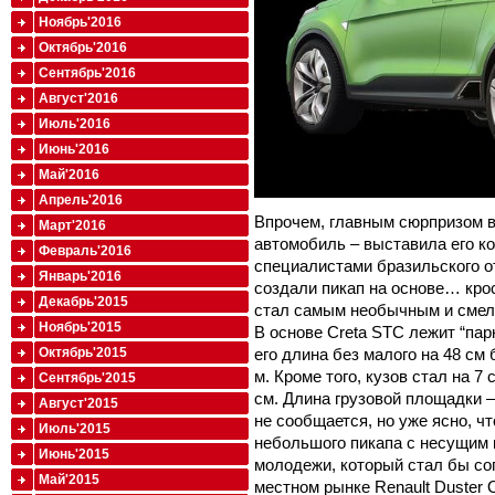
Ноябрь'2016
Октябрь'2016
Сентябрь'2016
Август'2016
Июль'2016
Июнь'2016
Май'2016
Апрель'2016
Впрочем, главным сюрпризом в
Март'2016
автомобиль – выставила его ко
Февраль'2016
специалистами бразильского о
Январь'2016
создали пикап на основе… крос
Декабрь'2015
стал самым необычным и смел
Ноябрь'2015
В основе Creta STC лежит “пар
его длина без малого на 48 см 
Октябрь'2015
м. Кроме того, кузов стал на 7
Сентябрь'2015
см. Длина грузовой площадки – 
Август'2015
не сообщается, но уже ясно, 
Июль'2015
небольшого пикапа с несущим 
Июнь'2015
молодежи, который стал бы со
Май'2015
местном рынке Renault Duster 