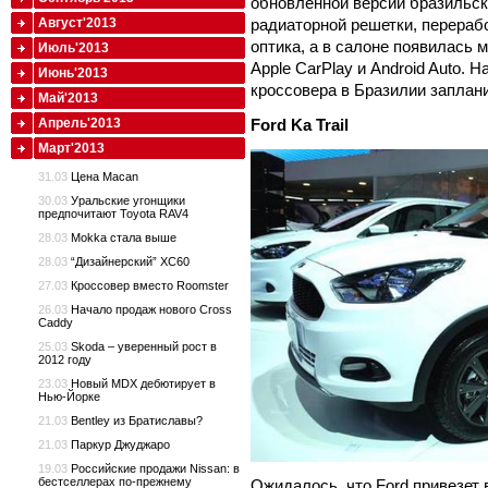
обновленной версии бразильс
Август'2013
радиаторной решетки, перераб
оптика, а в салоне появилась
Июль'2013
Apple CarPlay и Android Auto.
Июнь'2013
кроссовера в Бразилии заплан
Май'2013
Апрель'2013
Ford Ka Trail
Март'2013
31.03
Цена Macan
30.03
Уральские угонщики
предпочитают Toyota RAV4
28.03
Mokka стала выше
28.03
“Дизайнерский” XC60
27.03
Кроссовер вместо Roomster
26.03
Начало продаж нового Cross
Caddy
25.03
Skoda – уверенный рост в
2012 году
23.03
Новый MDX дебютирует в
Нью-Йорке
21.03
Bentley из Братиславы?
21.03
Паркур Джуджаро
19.03
Российские продажи Nissan: в
бестселлерах по-прежнему
Ожидалось, что Ford привезет