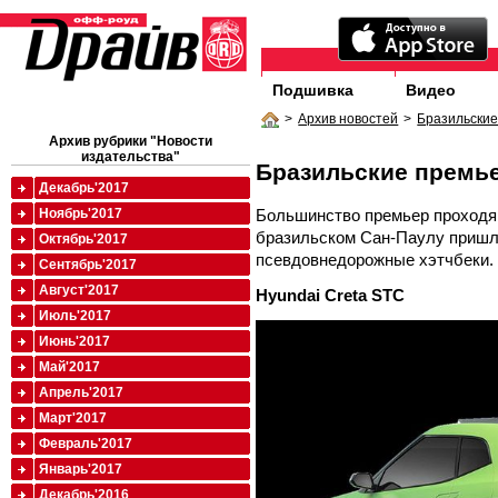
Подшивка
Видео
>
Архив новостей
>
Бразильски
Архив рубрики "Новости
издательства"
Бразильские премь
Декабрь'2017
Большинство премьер проходящ
Ноябрь'2017
бразильском Сан-Паулу пришл
Октябрь'2017
псевдовнедорожные хэтчбеки.
Сентябрь'2017
Август'2017
Hyundai Creta STC
Июль'2017
Июнь'2017
Май'2017
Апрель'2017
Март'2017
Февраль'2017
Январь'2017
Декабрь'2016