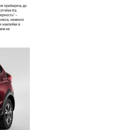
ли приберечь до
этчбек Ka.
ерность” –
олеса, немного
и наклейки в
чем не