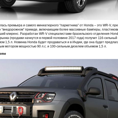
лась премьера и самого миниатюрного “паркетника” от Honda – это WR-V, пр
 во “внедорожном” прикиде, включающим более массивные бамперы, пластиковы
ший клиренс. Разработан WR-V специалистами бразильского отделения Hond
 рынка (продажи начнутся в первой половине 2017 года) получит 116-сильны
м 1,5 л. Новинка Honda будет продаваться и в Индии, где она будет предлага
м мотором мощностью 90 л.с. и 100-сильным дизелем объемом 1,5 л.
reme