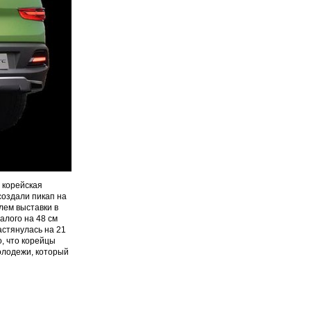
 корейская
создали пикап на
лем выставки в
алого на 48 см
растянулась на 21
о, что корейцы
олодежи, который