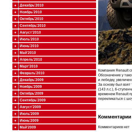
Декабрь'2010
Ноябрь'2010
Октябрь'2010
Сентябрь'2010
Август'2010
Июль'2010
Июнь'2010
Май'2010
Апрель'2010
Март'2010
Компания Renault с
Февраль'2010
Обозначение у тако
Декабрь'2009
и лебедку, увеличе
За основу был взя
Ноябрь'2009
(143 л.с.), 6-ступе
Октябрь'2009
временем Renault п
перекликаться с шо
Сентябрь'2009
Август'2009
Июль'2009
Комментарии 
Июнь'2009
Комментариев нет
Май'2009