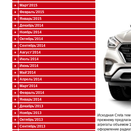
Март'2015
Февраль'2015
Январь'2015
Декабрь'2014
Ноябрь'2014
Октябрь'2014
Сентябрь'2014
Август'2014
Июль'2014
Июнь'2014
Май'2014
Апрель'2014
Март'2014
Февраль'2014
Январь'2014
Декабрь'2013
Ноябрь'2013
Исходная Creta тем
Октябрь'2013
прежнему предлагае
агрегаты объемом 1,
Сентябрь'2013
оформление радиат