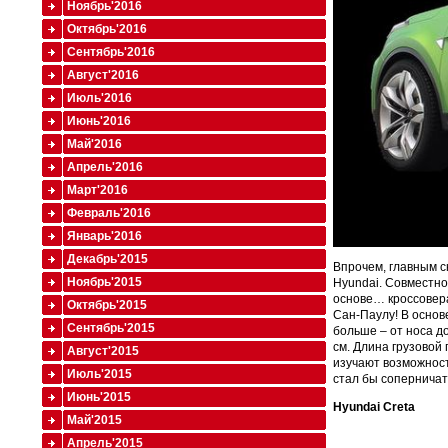
Ноябрь'2016
Октябрь'2016
Сентябрь'2016
Август'2016
Июль'2016
Июнь'2016
Май'2016
Апрель'2016
Март'2016
Февраль'2016
Январь'2016
Декабрь'2015
Впрочем, главным с
Ноябрь'2015
Hyundai. Совместно
основе… кроссовера
Октябрь'2015
Сан-Паулу! В основе
Сентябрь'2015
больше – от носа до
см. Длина грузовой 
Август'2015
изучают возможност
Июль'2015
стал бы соперничат
Июнь'2015
Hyundai Creta
Май'2015
Апрель'2015