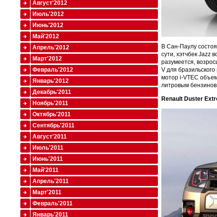
Август'2012
Июль'2012
Июнь'2012
Май'2012
В Сан-Паулу состоя
Апрель'2012
сути, хэтчбек Jazz
Март'2012
разумеется, возрос
V для бразильского
Февраль'2012
мотор i-VTEC объемо
Январь'2012
литровым бензиновы
Декабрь'2011
Renault Duster Ext
Ноябрь'2011
Октябрь'2011
Сентябрь'2011
Август'2011
Июль'2011
Июнь'2011
Май'2011
Апрель'2011
Март'2011
Февраль'2011
Январь'2011