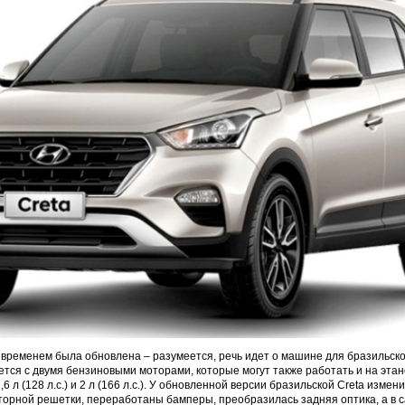
 временем была обновлена – разумеется, речь идет о машине для бразильско
тся с двумя бензиновыми моторами, которые могут также работать и на этан
6 л (128 л.с.) и 2 л (166 л.с.). У обновленной версии бразильской Creta измен
орной решетки, переработаны бамперы, преобразилась задняя оптика, а в 