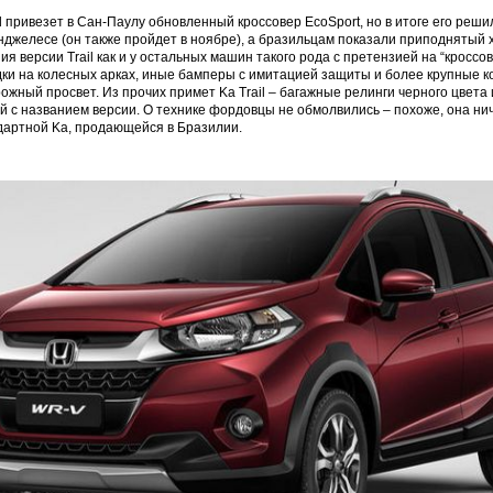
d привезет в Сан-Паулу обновленный кроссовер EcoSport, но в итоге его реши
нджелесе (он также пройдет в ноябре), а бразильцам показали приподнятый х
я версии Trail как и у остальных машин такого рода с претензией на “кроссов
ки на колесных арках, иные бамперы с имитацией защиты и более крупные к
жный просвет. Из прочих примет Ka Trail – багажные релинги черного цвета 
й с названием версии. О технике фордовцы не обмолвились – похоже, она ни
дартной Ka, продающейся в Бразилии.