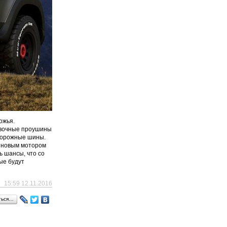
ожья.
ровочные проушины
едорожные шины.
зиновым мотором
ь шансы, что со
ые будут
15:59 12.11.2016
ться…