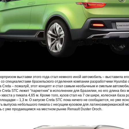
юрпризом выставки этого года стал немного иной автомобиль – выставила его
 со специалистами бразильского отделения компании разработчики Hyundai 
 Creta – пожалуй, этот концепт и стал самым необычным и смелым автомоби
 Creta STC лежит “паркетник” в исполнении для Бразилии, но его длина без м
 хвоста у пикапа 4,65 м. Кроме того, кузов стал на 7 см шире, колесная база 
площадки – 1,3 м. О запуске Creta STC пока ничего не сообщается, но уже ясн
ь выпуска небольшого пикапа с несущим кузовом для латиноамериканской м
ь с уже продающимся на местном рынке Renault Duster Oroch.