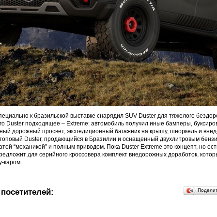
пециально к бразильской выставке снарядил SUV Duster для тяжелого бездор
го Duster подходящее – Extreme: автомобиль получил иные бамперы, букси
нный дорожный просвет, экспедиционный багажник на крышу, шноркель и вн
т топовый Duster, продающийся в Бразилии и оснащенный двухлитровым бен
нчатой “механикой” и полным приводом. Пока Duster Extreme это концепт, но ест
редложит для серийного кроссовера комплект внедорожных доработок, котор
у-каром.
посетителей:
Подели