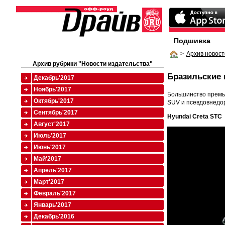
Подшивка
>
Архив новост
Архив рубрики "Новости издательства"
Бразильские
Декабрь'2017
Ноябрь'2017
Большинство премье
Октябрь'2017
SUV и псевдовнедо
Сентябрь'2017
Hyundai Creta STC
Август'2017
Июль'2017
Июнь'2017
Май'2017
Апрель'2017
Март'2017
Февраль'2017
Январь'2017
Декабрь'2016