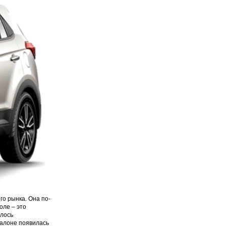
го рынка. Она по-
оле – это
илось
салоне появилась