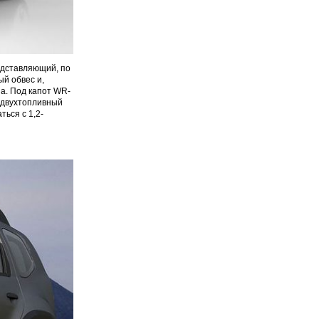
едставляющий, по
й обвес и,
a. Под капот WR-
й двухтопливный
ться с 1,2-