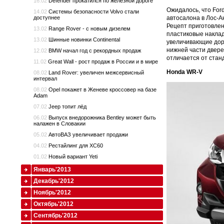
16.02
Defender прокатился по железной дороге
Ожидалось, что For
14.02
Системы безопасности Volvo стали
доступнее
автосалона в Лос-А
Рецепт приготовлени
13.02
Range Rover - с новым дизелем
пластиковые наклад
13.02
Шинные новинки Continental
увеличивающие доро
нижней части двере
12.02
BMW начал год с рекордных продаж
отличается от стан
11.02
Great Wall - рост продаж в России и в мире
Honda
WR-
V
08.02
Land Rover: увеличен межсервисный
интервал
08.02
Opel покажет в Женеве кроссовер на базе
Adam
07.02
Jeep топит лёд
06.02
Выпуск внедорожника Bentley может быть
налажен в Словакии
05.02
АвтоВАЗ увеличивает продажи
04.02
Рестайлинг для XC60
01.02
Новый вариант Yeti
Январь'2013
Декабрь'2012
Ноябрь'2012
Октябрь'2012
Сентябрь'2012