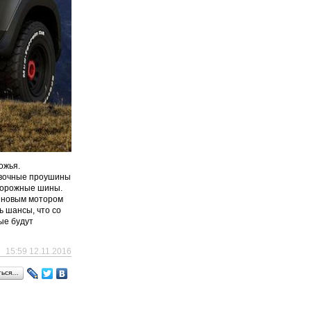
ожья.
ровочные проушины
едорожные шины.
зиновым мотором
ь шансы, что со
ые будут
15:59 12.11.2016
ться…