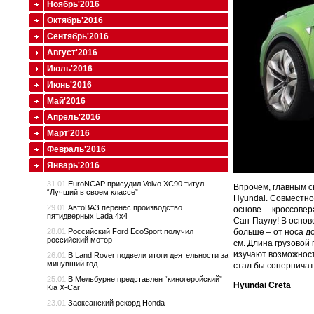
Ноябрь'2016
Октябрь'2016
Сентябрь'2016
Август'2016
Июль'2016
Июнь'2016
Май'2016
Апрель'2016
Март'2016
Февраль'2016
Январь'2016
31.01
EuroNCAP присудил Volvo XC90 титул
Впрочем, главным с
“Лучший в своем классе”
Hyundai. Совместно
29.01
АвтоВАЗ перенес производство
основе… кроссовера
пятидверных Lada 4x4
Сан-Паулу! В основе
больше – от носа до
28.01
Российский Ford EcoSport получил
российский мотор
см. Длина грузовой 
изучают возможност
26.01
В Land Rover подвели итоги деятельности за
минувший год
стал бы соперничат
25.01
В Мельбурне представлен “киногеройский”
Hyundai Creta
Kia X-Car
23.01
Заокеанский рекорд Honda