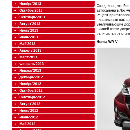
Ноябрь'2013
Ожидалось, что For
Октябрь'2013
автосалона в Лос-А
Рецепт приготовлени
Сентябрь'2013
пластиковые наклад
Август'2013
увеличивающие доро
нижней части двере
Июль'2013
отличается от стан
Июнь'2013
Honda
WR-
V
Май'2013
Апрель'2013
Март'2013
Февраль'2013
Январь'2013
Декабрь'2012
Ноябрь'2012
Октябрь'2012
Сентябрь'2012
Август'2012
Июль'2012
Июнь'2012
Май'2012