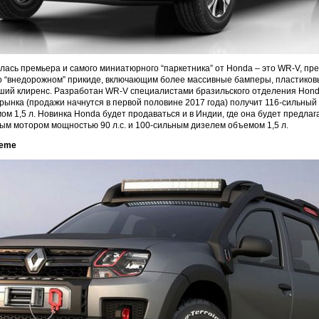
лась премьера и самого миниатюрного “паркетника” от Honda – это WR-V, пр
 во “внедорожном” прикиде, включающим более массивные бамперы, пластиковы
ший клиренс. Разработан WR-V специалистами бразильского отделения Hond
 рынка (продажи начнутся в первой половине 2017 года) получит 116-сильны
м 1,5 л. Новинка Honda будет продаваться и в Индии, где она будет предлага
м мотором мощностью 90 л.с. и 100-сильным дизелем объемом 1,5 л.
reme