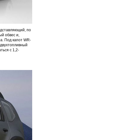
едставляющий, по
й обвес и,
a. Под капот WR-
й двухтопливный
ться с 1,2-