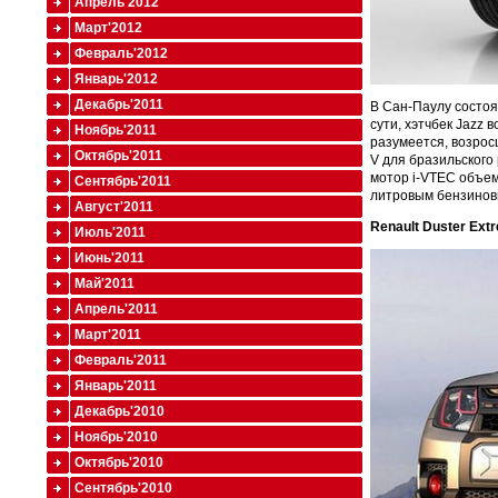
Апрель'2012
Март'2012
Февраль'2012
Январь'2012
Декабрь'2011
В Сан-Паулу состоя
сути, хэтчбек Jazz
Ноябрь'2011
разумеется, возрос
Октябрь'2011
V для бразильского
мотор i-VTEC объемо
Сентябрь'2011
литровым бензиновы
Август'2011
Renault Duster Ext
Июль'2011
Июнь'2011
Май'2011
Апрель'2011
Март'2011
Февраль'2011
Январь'2011
Декабрь'2010
Ноябрь'2010
Октябрь'2010
Сентябрь'2010