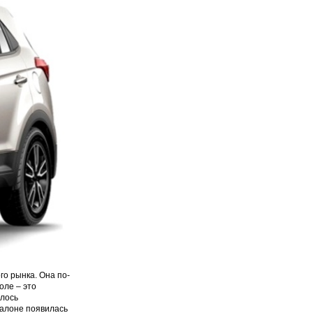
го рынка. Она по-
оле – это
илось
салоне появилась