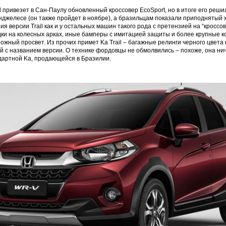
d привезет в Сан-Паулу обновленный кроссовер EcoSport, но в итоге его реши
нджелесе (он также пройдет в ноябре), а бразильцам показали приподнятый х
я версии Trail как и у остальных машин такого рода с претензией на “кроссов
ки на колесных арках, иные бамперы с имитацией защиты и более крупные к
жный просвет. Из прочих примет Ka Trail – багажные релинги черного цвета 
й с названием версии. О технике фордовцы не обмолвились – похоже, она ни
дартной Ka, продающейся в Бразилии.