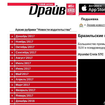
Подшивка
>
Архив новост
Архив рубрики "Новости издательства"
Бразильские
Декабрь'2017
Ноябрь'2017
Большинство премье
Октябрь'2017
SUV и псевдовнедо
Сентябрь'2017
Hyundai Creta STC
Август'2017
Июль'2017
Июнь'2017
Май'2017
Апрель'2017
Март'2017
Февраль'2017
Январь'2017
Декабрь'2016