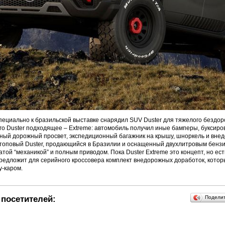
пециально к бразильской выставке снарядил SUV Duster для тяжелого бездор
го Duster подходящее – Extreme: автомобиль получил иные бамперы, букси
нный дорожный просвет, экспедиционный багажник на крышу, шноркель и вн
т топовый Duster, продающийся в Бразилии и оснащенный двухлитровым бен
нчатой “механикой” и полным приводом. Пока Duster Extreme это концепт, но ест
редложит для серийного кроссовера комплект внедорожных доработок, котор
у-каром.
посетителей:
Подели