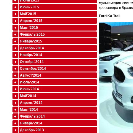
Июль'2015
мультимедиа-систем
Июнь'2015
кроссовера в Брази
Май'2015
Ford Ka Trail
Апрель'2015
Март'2015
Февраль'2015
Январь'2015
Декабрь'2014
Ноябрь'2014
Октябрь'2014
Сентябрь'2014
Август'2014
Июль'2014
Июнь'2014
Май'2014
Апрель'2014
Март'2014
Февраль'2014
Январь'2014
Декабрь'2013