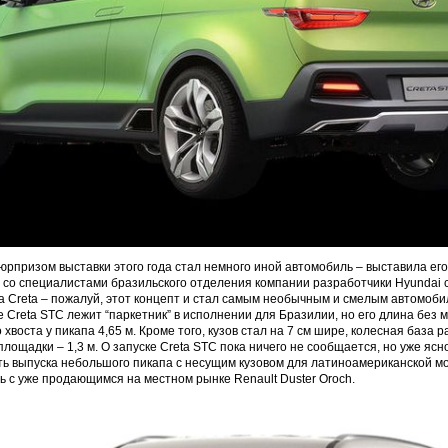
юрпризом выставки этого года стал немного иной автомобиль – выставила его
 со специалистами бразильского отделения компании разработчики Hyundai 
 Creta – пожалуй, этот концепт и стал самым необычным и смелым автомоби
 Creta STC лежит “паркетник” в исполнении для Бразилии, но его длина без м
 хвоста у пикапа 4,65 м. Кроме того, кузов стал на 7 см шире, колесная база 
площадки – 1,3 м. О запуске Creta STC пока ничего не сообщается, но уже ясн
ь выпуска небольшого пикапа с несущим кузовом для латиноамериканской м
ь с уже продающимся на местном рынке Renault Duster Oroch.