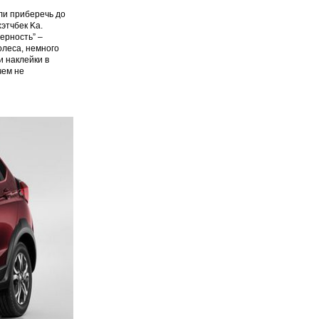
ли приберечь до
этчбек Ka.
ерность” –
олеса, немного
и наклейки в
чем не