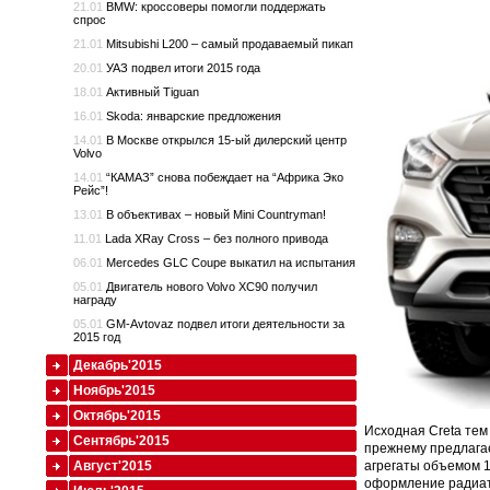
21.01
BMW: кроссоверы помогли поддержать
спрос
21.01
Mitsubishi L200 – самый продаваемый пикап
20.01
УАЗ подвел итоги 2015 года
18.01
Активный Tiguan
16.01
Skoda: январские предложения
14.01
В Москве открылся 15-ый дилерский центр
Volvo
14.01
“КАМАЗ” снова побеждает на “Африка Эко
Рейс”!
13.01
В объективах – новый Mini Countryman!
11.01
Lada XRay Cross – без полного привода
06.01
Mercedes GLC Coupe выкатил на испытания
05.01
Двигатель нового Volvo XC90 получил
награду
05.01
GM-Avtovaz подвел итоги деятельности за
2015 год
Декабрь'2015
Ноябрь'2015
Октябрь'2015
Исходная Creta тем
Сентябрь'2015
прежнему предлагае
агрегаты объемом 1,
Август'2015
оформление радиат