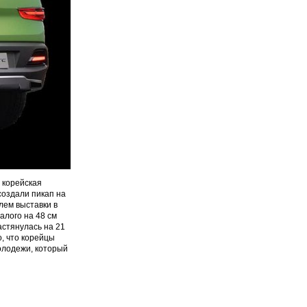
 корейская
создали пикап на
лем выставки в
алого на 48 см
растянулась на 21
о, что корейцы
олодежи, который