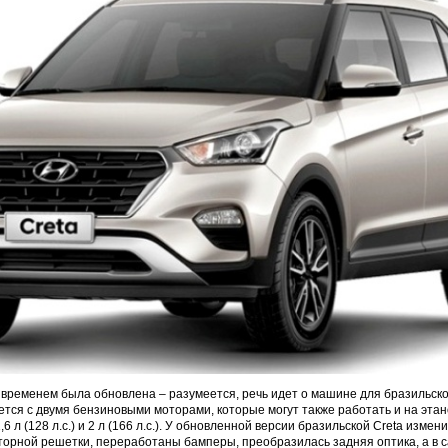
 временем была обновлена – разумеется, речь идет о машине для бразильско
тся с двумя бензиновыми моторами, которые могут также работать и на этан
6 л (128 л.с.) и 2 л (166 л.с.). У обновленной версии бразильской Creta измен
орной решетки, переработаны бамперы, преобразилась задняя оптика, а в 