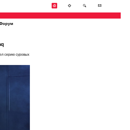
Форум
aq
ел серию суровых