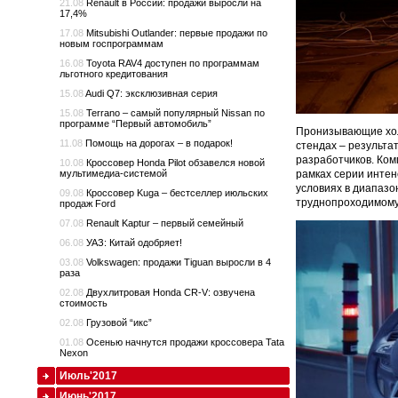
21.08
Renault в России: продажи выросли на
17,4%
17.08
Mitsubishi Outlander: первые продажи по
новым госпрограммам
16.08
Toyota RAV4 доступен по программам
льготного кредитования
15.08
Audi Q7: эксклюзивная серия
15.08
Terrano – самый популярный Nissan по
программе “Первый автомобиль”
Пронизывающие хол
11.08
Помощь на дорогах – в подарок!
стендах – результа
разработчиков. Ком
10.08
Кроссовер Honda Pilot обзавелся новой
мультимедиа-системой
рамках серии интен
условиях в диапазо
09.08
Кроссовер Kuga – бестселлер июльских
труднопроходимому
продаж Ford
07.08
Renault Kaptur – первый семейный
06.08
УАЗ: Китай одобряет!
03.08
Volkswagen: продажи Tiguan выросли в 4
раза
02.08
Двухлитровая Honda CR-V: озвучена
стоимость
02.08
Грузовой “икс”
01.08
Осенью начнутся продажи кроссовера Tata
Nexon
Июль'2017
Июнь'2017