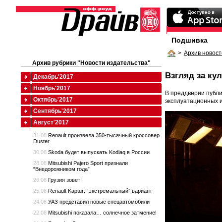
Подшивка
>
Архив новост
Архив рубрики "Новости издательства"
Взгляд за ку
Декабрь'2017
Ноябрь'2017
В преддверии публи
Октябрь'2017
эксплуатационных 
Сентябрь'2017
Август'2017
31.08
Renault произвела 350-тысячный кроссовер
Duster
30.08
Skoda будет выпускать Kodiaq в России
28.08
Mitsubishi Pajero Sport признали
“Внедорожником года”
26.08
Грузия зовет!
25.08
Renault Kaptur: “экстремальный” вариант
24.08
УАЗ представил новые спецавтомобили
22.08
Mitsubishi показала… солнечное затмение!