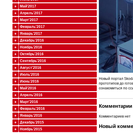
Май'2017
Апрель'2017
Март'2017
Февраль'2017
Январь'2017
Декабрь'2016
Ноябрь'2016
Октябрь'2016
Сентябрь'2016
Август'2016
Июль'2016
Новый портал Skoda
Июнь'2016
прототипов до гото
ознакомиться по с
Май'2016
Апрель'2016
Март'2016
Комментарии 
Февраль'2016
Январь'2016
Комментариев нет
Декабрь'2015
Новый комме
Ноябрь'2015