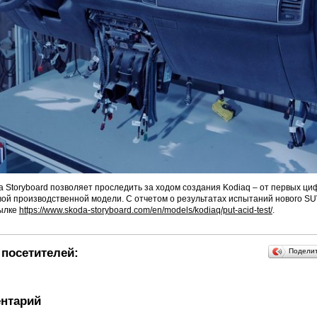
 Storyboard позволяет проследить за ходом создания Kodiaq – от первых ц
вой производственной модели. С отчетом о результатах испытаний нового S
сылке
https://www.skoda-storyboard.com/en/models/kodiaq/put-acid-test/
.
посетителей:
Подели
нтарий