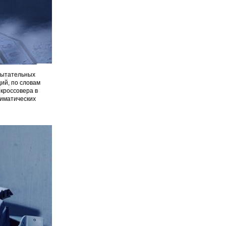
пытательных
ий, по словам
кроссовера в
лиматических