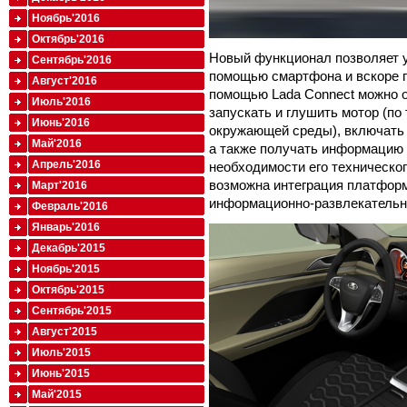
Ноябрь'2016
Октябрь'2016
Новый функционал позволяет 
Сентябрь'2016
помощью смартфона и вскоре п
Август'2016
помощью Lada Connect можно о
Июль'2016
запускать и глушить мотор (по
Июнь'2016
окружающей среды), включать 
Май'2016
а также получать информацию 
Апрель'2016
необходимости его техническог
возможна интеграция платформ
Март'2016
информационно-развлекательн
Февраль'2016
Январь'2016
Декабрь'2015
Ноябрь'2015
Октябрь'2015
Сентябрь'2015
Август'2015
Июль'2015
Июнь'2015
Май'2015