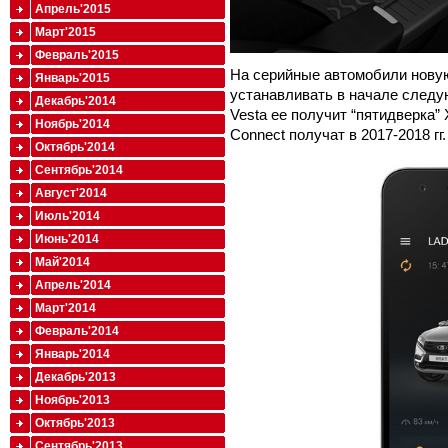
Апрель'2015
Март'2015
Февраль'2015
На серийные автомобили новую
Январь'2015
устанавливать в начале следу
Декабрь'2014
Vesta ее получит “пятидверка”
Ноябрь'2014
Connect получат в 2017-2018 гг.
Октябрь'2014
Сентябрь'2014
Август'2014
Июль'2014
Июнь'2014
Май'2014
Апрель'2014
Март'2014
Февраль'2014
Январь'2014
Декабрь'2013
Ноябрь'2013
Октябрь'2013
Сентябрь'2013