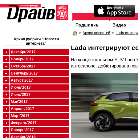
Подшивка
Видео
>
Архив новостей
>
Lada интегр
Архив рубрики "Новости
интернета"
Lada интегрируют 
Декабрь'2017
На концептуальном SUV Lada 
Ноябрь'2017
автосалоне, дебютировала нов
Октябрь'2017
Сентябрь'2017
Август'2017
Июль'2017
Июнь'2017
Май'2017
Апрель'2017
Март'2017
Февраль'2017
Январь'2017
Декабрь'2016