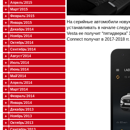
Апрель'2015
Март'2015
Февраль'2015
На серийные автомобили новую
Январь'2015
устанавливать в начале следу
Декабрь'2014
Vesta ее получит “пятидверка”
Ноябрь'2014
Connect получат в 2017-2018 гг.
Октябрь'2014
Сентябрь'2014
Август'2014
Июль'2014
Июнь'2014
Май'2014
Апрель'2014
Март'2014
Февраль'2014
Январь'2014
Декабрь'2013
Ноябрь'2013
Октябрь'2013
Сентябрь'2013