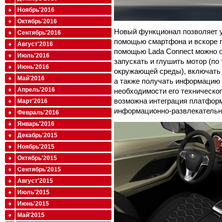
Ноябрь'2016
Октябрь'2016
Новый функционал позволяет 
Сентябрь'2016
помощью смартфона и вскоре п
Август'2016
помощью Lada Connect можно о
Июль'2016
запускать и глушить мотор (по
Июнь'2016
окружающей среды), включать 
Май'2016
а также получать информацию 
Апрель'2016
необходимости его техническог
возможна интеграция платформ
Март'2016
информационно-развлекательн
Февраль'2016
Январь'2016
Декабрь'2015
Ноябрь'2015
Октябрь'2015
Сентябрь'2015
Август'2015
Июль'2015
Июнь'2015
Май'2015