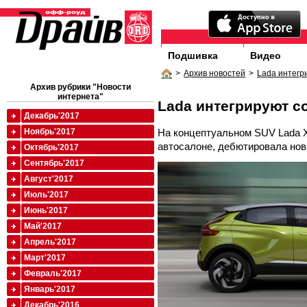
Подшивка
Видео
>
Архив новостей
>
Lada интегр
Архив рубрики "Новости
интернета"
Lada интегрируют 
Декабрь'2017
На концептуальном SUV Lada 
Ноябрь'2017
автосалоне, дебютировала нов
Октябрь'2017
Сентябрь'2017
Август'2017
Июль'2017
Июнь'2017
Май'2017
Апрель'2017
Март'2017
Февраль'2017
Январь'2017
Декабрь'2016