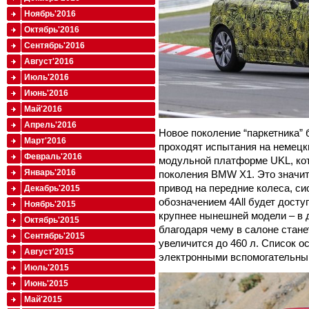
Ноябрь'2016
Октябрь'2016
Сентябрь'2016
Август'2016
Июль'2016
Июнь'2016
Май'2016
Апрель'2016
Новое поколение “паркетника” 
Март'2016
проходят испытания на немецки
Февраль'2016
модульной платформе UKL, кот
Январь'2016
поколения BMW X1. Это значит
привод на передние колеса, с
Декабрь'2015
обозначением 4All будет досту
Ноябрь'2015
крупнее нынешней модели – в д
Октябрь'2015
благодаря чему в салоне стане
Сентябрь'2015
увеличится до 460 л. Список 
Август'2015
электронными вспомогательны
Июль'2015
Июнь'2015
Май'2015