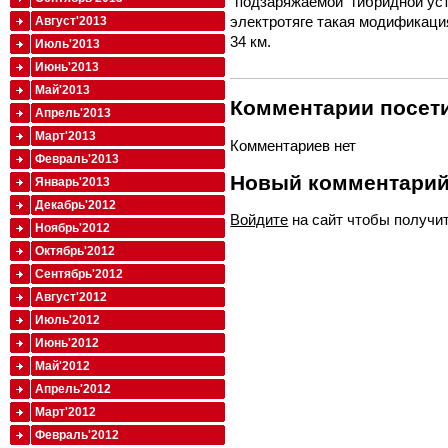
“подзаряжаемой” гибридной уст
электротяге такая модификаци
Август'2013
34 км.
Июль'2013
Июнь'2013
Май'2013
Комментарии посети
Апрель'2013
Март'2013
Комментариев нет
Февраль'2013
Новый комментари
Январь'2013
Декабрь'2012
Войдите
на сайт чтобы получи
Ноябрь'2012
Октябрь'2012
Сентябрь'2012
Август'2012
Июль'2012
Июнь'2012
Май'2012
Апрель'2012
Март'2012
Февраль'2012