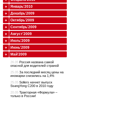
Январь'2010
Декабрь'2009
Октябрь'2009
Сентябрь'2009
Август'2009
Июль'2009
Июнь'2009
Май'2009
26.05
Россия названа самой
опасной для водителей страной
25.05
За последний месяц цены на
иномарки снизились на 1,4%
25.05
Sollers начнет выпуск
SsangYong C200 в 2010 году
20.05
Тракторная «Формула» –
только в России!