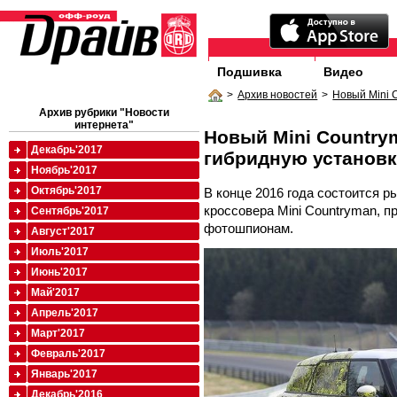
Подшивка
Видео
>
Архив новостей
>
Новый Mini 
Архив рубрики "Новости
интернета"
Новый Mini Country
Декабрь'2017
гибридную установ
Ноябрь'2017
Октябрь'2017
В конце 2016 года состоится 
кроссовера Mini Countryman, п
Сентябрь'2017
фотошпионам.
Август'2017
Июль'2017
Июнь'2017
Май'2017
Апрель'2017
Март'2017
Февраль'2017
Январь'2017
Декабрь'2016