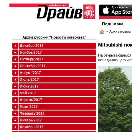
Подшивка
>
Архив новост
Архив рубрики "Новости интернета"
Mitsubishi п
Декабрь'2017
Ноябрь'2017
На открывающемся 1
Октябрь'2017
объединяющего чер
Сентябрь'2017
Август'2017
Июль'2017
Июнь'2017
Май'2017
Апрель'2017
Март'2017
Февраль'2017
Январь'2017
Декабрь'2016