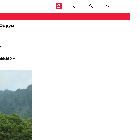
Форум
”
bishi XM,