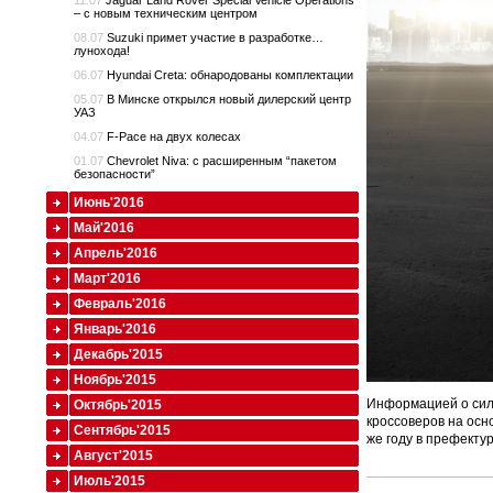
11.07
Jaguar Land Rover Special Vehicle Operations
– с новым техническим центром
08.07
Suzuki примет участие в разработке…
лунохода!
06.07
Hyundai Creta: обнародованы комплектации
05.07
В Минске открылся новый дилерский центр
УАЗ
04.07
F-Pace на двух колесах
01.07
Chevrolet Niva: с расширенным “пакетом
безопасности”
Июнь'2016
Май'2016
Апрель'2016
Март'2016
Февраль'2016
Январь'2016
Декабрь'2015
Ноябрь'2015
Информацией о сило
Октябрь'2015
кроссоверов на осно
Сентябрь'2015
же году в префекту
Август'2015
Июль'2015