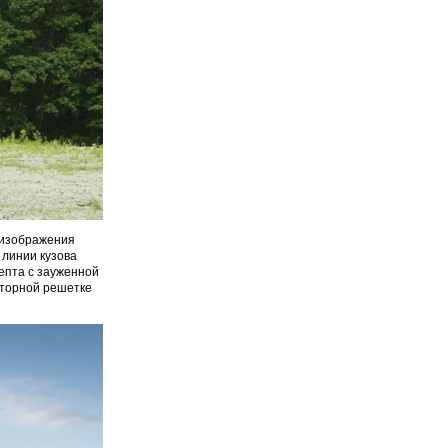
 изображения
линии кузова
епта с зауженной
аторной решетке