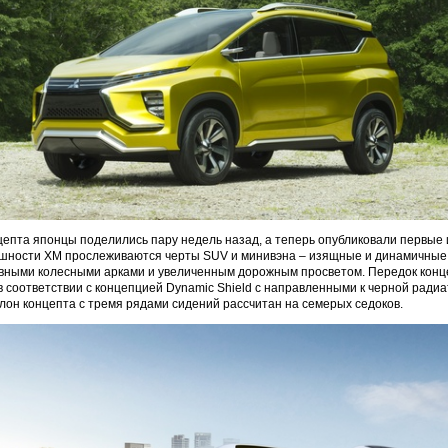
цепта японцы поделились пару недель назад, а теперь опубликовали первые
ешности XM прослеживаются черты SUV и минивэна – изящные и динамичные 
ивными колесными арками и увеличенным дорожным просветом. Передок конц
 соответствии с концепцией Dynamic Shield с направленными к черной ради
лон концепта с тремя рядами сидений рассчитан на семерых седоков.