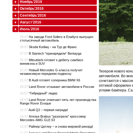
Ноябрь'2016
Октябрь'2016
Сентябрь'2016
Август'2016
Июль'2016
29.07
На заводе Ford Sollers в Елабуге выпущен
стотысячный автомобиль
28.07
Skoda Kodiaq – на Тур де Франс
27.07
В Startech “принарядили” Bentayga
25.07
Mitsubishi готовит к дебюту симбиоз
минивэна и SUV
22.07
Новый Mercedes G-класса получит
Тизером нового кон
независимую переднюю подвеску
автомобиля. Во вн
21.07
В Audi готовят соперника BMW X6
сочетаются с масс
оптикой оформлен в
20.07
Land Rover отзывает автомобили в России
углами бампера. Са
19.07
“Гибридный” лидер
18.07
Land Rover отмечает пять лет производства
Range Rover Evoque
15.07
Audi Q2 – первая награда!
14.07
Ателье Brabus “разогрело” кроссовер
Mercedes-AMG GLE 63
13.07
Райнер Цитлоу – и снова мировой рекорд!