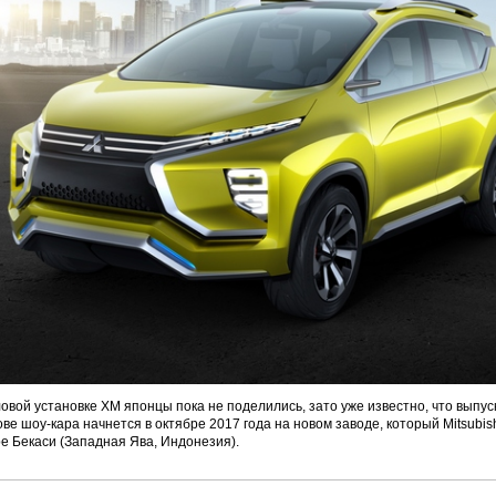
вой установке XM японцы пока не поделились, зато уже известно, что выпус
ве шоу-кара начнется в октябре 2017 года на новом заводе, который Mitsubish
ре Бекаси (Западная Ява, Индонезия).