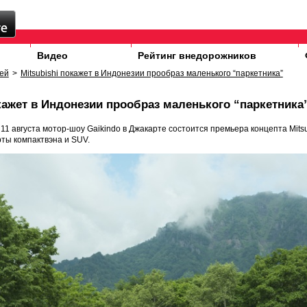
Видео
Рейтинг внедорожников
ей
>
Mitsubishi покажет в Индонезии прообраз маленького “паркетника”
окажет в Индонезии прообраз маленького “паркетника
1 августа мотор-шоу Gaikindo в Джакарте состоится премьера концепта Mitsu
ты компактвэна и SUV.