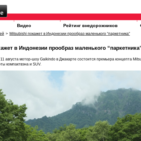
Видео
Рейтинг внедорожников
ей
>
Mitsubishi покажет в Индонезии прообраз маленького “паркетника”
окажет в Индонезии прообраз маленького “паркетника
1 августа мотор-шоу Gaikindo в Джакарте состоится премьера концепта Mitsu
ты компактвэна и SUV.