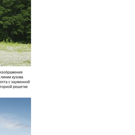
 изображения
линии кузова
епта с зауженной
аторной решетке