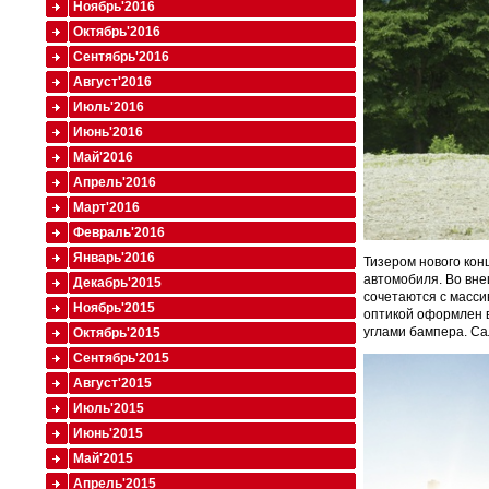
Ноябрь'2016
Октябрь'2016
Сентябрь'2016
Август'2016
Июль'2016
Июнь'2016
Май'2016
Апрель'2016
Март'2016
Февраль'2016
Январь'2016
Тизером нового кон
автомобиля. Во вн
Декабрь'2015
сочетаются с масс
Ноябрь'2015
оптикой оформлен в
углами бампера. Са
Октябрь'2015
Сентябрь'2015
Август'2015
Июль'2015
Июнь'2015
Май'2015
Апрель'2015