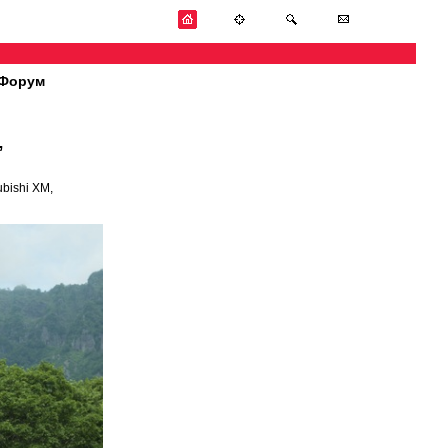
Форум
”
bishi XM,