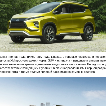
цепта японцы поделились пару недель назад, а теперь опубликовали первые
ешности XM прослеживаются черты SUV и минивэна – изящные и динамичные 
ивными колесными арками и увеличенным дорожным просветом. Передок конц
 соответствии с концепцией Dynamic Shield с направленными к черной ради
лон концепта с тремя рядами сидений рассчитан на семерых седоков.