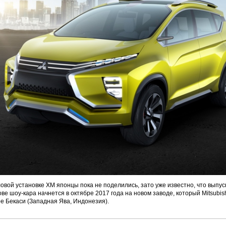
вой установке XM японцы пока не поделились, зато уже известно, что выпус
ве шоу-кара начнется в октябре 2017 года на новом заводе, который Mitsubish
ре Бекаси (Западная Ява, Индонезия).