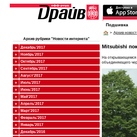
Подшивка
>
Архив новост
Архив рубрики "Новости интернета"
Mitsubishi п
Декабрь'2017
Ноябрь'2017
На открывающемся 1
Октябрь'2017
объединяющего чер
Сентябрь'2017
Август'2017
Июль'2017
Июнь'2017
Май'2017
Апрель'2017
Март'2017
Февраль'2017
Январь'2017
Декабрь'2016