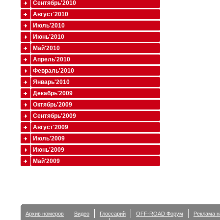
Сентябрь'2010
Август'2010
Июль'2010
Июнь'2010
Май'2010
Апрель'2010
Февраль'2010
Январь'2010
Декабрь'2009
Октябрь'2009
Сентябрь'2009
Август'2009
Июль'2009
Июнь'2009
Май'2009
Архив номеров
Видео
Глоссарий
OFF-ROAD Форум
Реклама н