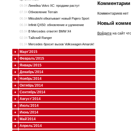
Комментарии 
09.04
Линейка Volvo XC: продажи растут
07.04
Обновление Terrain
Комментариев нет
06.04
Mitsubishi обкатывает новый Pajero Sport
Новый комме
06.04
Infiniti QX50: обновление и удлинение
03.04
В Mercedes ответят BMW X4
Войдите
на сайт чт
02.04
Тайский Ranger
01.04
Mercedes бросит вызов Volkswagen Amarok!
Март'2015
Февраль'2015
Январь'2015
Декабрь'2014
Ноябрь'2014
Октябрь'2014
Сентябрь'2014
Август'2014
Июль'2014
Июнь'2014
Май'2014
Апрель'2014