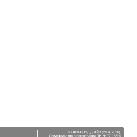
© ОФФ-РОУД ДРАЙВ (2004-2026).
Свидетельство о регистрации ПИ № 77-18300