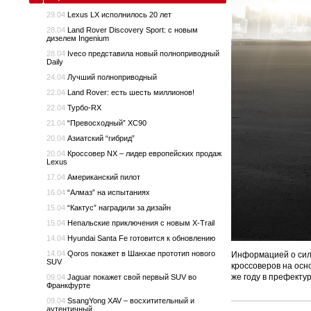
29.04
Lexus LX исполнилось 20 лет
28.04
Land Rover Discovery Sport: с новым
дизелем Ingenium
28.04
Iveco представила новый полноприводный
Daily
24.04
Лучший полноприводный
22.04
Land Rover: есть шесть миллионов!
22.04
Турбо-RX
21.04
“Превосходный” XC90
20.04
Азиатский “гибрид”
20.04
Кроссовер NX – лидер европейских продаж
Lexus
17.04
Американский пилот
16.04
“Алмаз” на испытаниях
15.04
“Кактус” наградили за дизайн
15.04
Непальские приключения с новым X-Trail
14.04
Hyundai Santa Fe готовится к обновлению
14.04
Qoros покажет в Шанхае прототип нового
Информацией о сило
SUV
кроссоверов на осно
же году в префекту
09.04
Jaguar покажет свой первый SUV во
Франкфурте
09.04
SsangYong XAV – восхитительный и
аутентичный