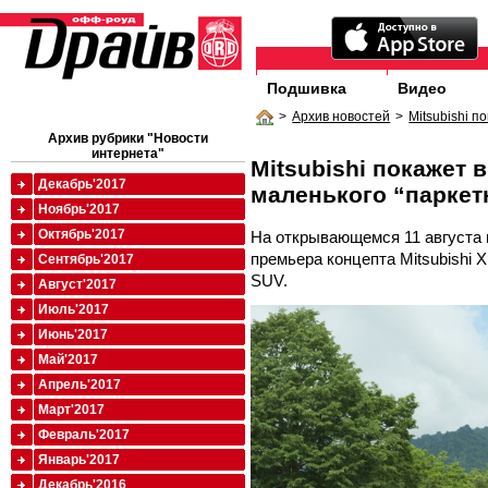
Подшивка
Видео
>
Архив новостей
>
Mitsubishi 
Архив рубрики "Новости
интернета"
Mitsubishi покажет 
Декабрь'2017
маленького “паркет
Ноябрь'2017
Октябрь'2017
На открывающемся 11 августа 
премьера концепта Mitsubishi
Сентябрь'2017
SUV.
Август'2017
Июль'2017
Июнь'2017
Май'2017
Апрель'2017
Март'2017
Февраль'2017
Январь'2017
Декабрь'2016