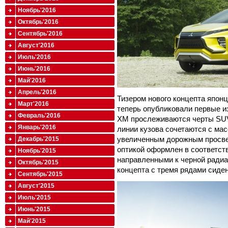
Ноябрь'2016
Октябрь'2016
Сентябрь'2016
Август'2016
Июль'2016
Июнь'2016
Май'2016
Апрель'2016
Тизером нового концепта японц
Март'2016
теперь опубликовали первые и
Февраль'2016
XM прослеживаются черты SUV
Январь'2016
линии кузова сочетаются с ма
увеличенным дорожным просве
Декабрь'2015
оптикой оформлен в соответств
Ноябрь'2015
направленными к черной радиа
Октябрь'2015
концепта с тремя рядами сиде
Сентябрь'2015
Август'2015
Июль'2015
Июнь'2015
Май'2015