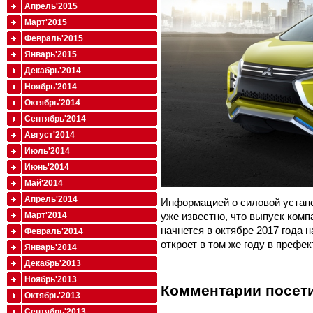
Апрель'2015
Март'2015
Февраль'2015
Январь'2015
Декабрь'2014
Ноябрь'2014
Октябрь'2014
Сентябрь'2014
Август'2014
Июль'2014
Июнь'2014
Май'2014
Апрель'2014
Информацией о силовой устано
Март'2014
уже известно, что выпуск комп
начнется в октябре 2017 года н
Февраль'2014
откроет в том же году в префе
Январь'2014
Декабрь'2013
Ноябрь'2013
Комментарии посети
Октябрь'2013
Сентябрь'2013