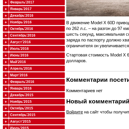
Февраль'2017
Январь'2017
Декабрь'2016
Ноябрь'2016
В движение Model X 60D приво
по 262 л.с. – на разгон до 97 
Октябрь'2016
шесть секунд, максимальная ск
Сентябрь'2016
заряда по паспорту должно хва
Август'2016
ограничителя он увеличивается
Июль'2016
Стартовая стоимость Model X 6
Июнь'2016
долларов.
Май'2016
Апрель'2016
Март'2016
Комментарии посети
Февраль'2016
Январь'2016
Комментариев нет
Декабрь'2015
Новый комментари
Ноябрь'2015
Октябрь'2015
Войдите
на сайт чтобы получи
Сентябрь'2015
Август'2015
Июль'2015