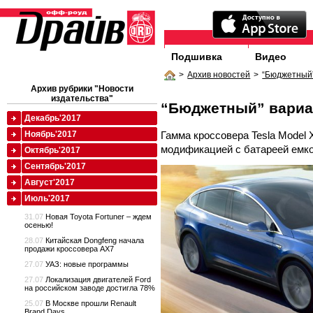
Подшивка
Видео
>
Архив новостей
>
“Бюджетный
Архив рубрики "Новости
издательства"
“Бюджетный” вариа
Декабрь'2017
Гамма кроссовера Tesla Model 
Ноябрь'2017
модификацией с батареей емко
Октябрь'2017
Сентябрь'2017
Август'2017
Июль'2017
31.07
Новая Toyota Fortuner – ждем
осенью!
28.07
Китайская Dongfeng начала
продажи кроссовера AX7
27.07
УАЗ: новые программы
27.07
Локализация двигателей Ford
на российском заводе достигла 78%
25.07
В Москве прошли Renault
Brand Days