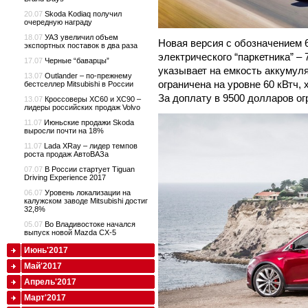
20.07
Skoda Kodiaq получил
очередную награду
18.07
УАЗ увеличил объем
Новая версия с обозначением 
экспортных поставок в два раза
электрического “паркетника” –
17.07
Черные “баварцы”
указывает на емкость аккумуля
13.07
Outlander – по-прежнему
ограничена на уровне 60 кВтч, 
бестселлер Mitsubishi в России
За доплату в 9500 долларов ог
13.07
Кроссоверы XC60 и XC90 –
лидеры российских продаж Volvo
11.07
Июньские продажи Skoda
выросли почти на 18%
11.07
Lada XRay – лидер темпов
роста продаж АвтоВАЗа
07.07
В России стартует Tiguan
Driving Experience 2017
06.07
Уровень локализации на
калужском заводе Mitsubishi достиг
32,8%
05.07
Во Владивостоке начался
выпуск новой Mazda CX-5
Июнь'2017
Май'2017
Апрель'2017
Март'2017