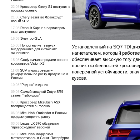
22.08
Кроссовер Geely S1 поступит в
продажу осенью
21.08
Chery везет во Франкфурт
новый SUV
17.08
Renault Kaptur с вариатором
стал доступнее
16.08
Электро-GLA
15.08
Hongqi начнет выпуск
Установленный на SQ7 TDI ди
внедорожника для китайских
нагнетателем, который работае
чиновников
обеспечивает высокую тягу дви
15.08
Geely начала продажи нового
кроссовера Vision X3
прочих особенностей кроссове
11.08
SUV и кроссоверы –
поперечной устойчивости, зна
рекордсмены по росту продаж Kia в
кузова.
России
10.08
“Родное” издание
09.08
Самый мощный Zotye SR9
станет “гибридом”
07.08
Кроссовер Mitsubishi ASX
возвращается в Россию
06.08
Mitsubishi Outlander в России:
продажи уверенно растут
03.08
Lexus LX 570 обзавелся
“превосходной” версией
02.08
Mitsubishi поддержит
мотофестиваль в Санкт-Петербурге