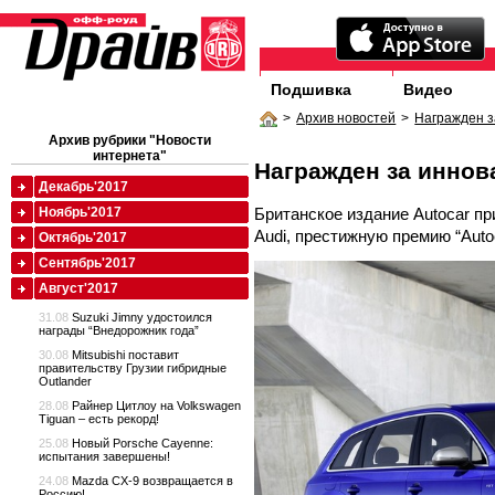
Подшивка
Видео
>
Архив новостей
>
Награжден з
Архив рубрики "Новости
интернета"
Награжден за иннов
Декабрь'2017
Британское издание Autocar п
Ноябрь'2017
Audi, престижную премию “Autoc
Октябрь'2017
Сентябрь'2017
Август'2017
31.08
Suzuki Jimny удостоился
награды “Внедорожник года”
30.08
Mitsubishi поставит
правительству Грузии гибридные
Outlander
28.08
Райнер Цитлоу на Volkswagen
Tiguan – есть рекорд!
25.08
Новый Porsche Cayenne:
испытания завершены!
24.08
Mazda CX-9 возвращается в
Россию!