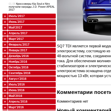
01.08
Кроссоверы Kia Soul и Niro
получили награды J.D. Power APEAL
2017
Июль'2017
Июнь'2017
Май'2017
Апрель'2017
Март'2017
Февраль'2017
SQ7 TDI является первой моде
Январь'2017
электросистему, состоящую из
48-вольтной систем, соединен
Декабрь'2016
тока. Для обеспечения молние
Ноябрь'2016
стабилизаторов и электрическо
Октябрь'2016
электросистема оснащена отде
Сентябрь'2016
мощностью 13 кВт, которая уст
Август'2016
Июль'2016
Июнь'2016
Комментарии посети
Май'2016
Комментариев нет
Апрель'2016
Март'2016
Новый комментари