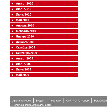
Август'2010
Июль'2010
Июнь'2010
Май'2010
Апрель'2010
Февраль'2010
Январь'2010
Декабрь'2009
Октябрь'2009
Сентябрь'2009
Август'2009
Июль'2009
Июнь'2009
Май'2009
Архив номеров
Видео
Глоссарий
OFF-ROAD Форум
Реклама н
Политика конфиденциальности