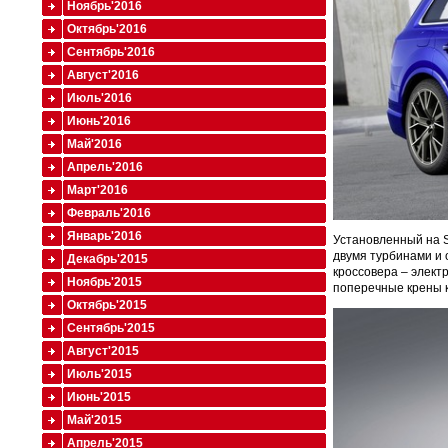
Ноябрь'2016
Октябрь'2016
Сентябрь'2016
Август'2016
Июль'2016
Июнь'2016
Май'2016
Апрель'2016
Март'2016
Февраль'2016
Январь'2016
Установленный на S
двумя турбинами и 
Декабрь'2015
кроссовера – элек
Ноябрь'2015
поперечные крены к
Октябрь'2015
Сентябрь'2015
Август'2015
Июль'2015
Июнь'2015
Май'2015
Апрель'2015