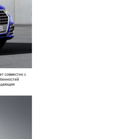
ет совместно с
обенностей
ращающие