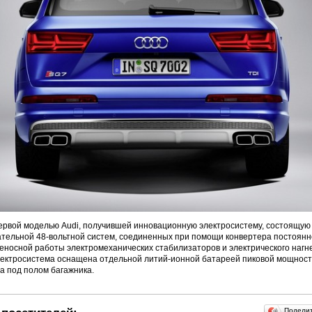
ервой моделью Audi, получившей инновационную электросистему, состоящую 
ательной 48-вольтной систем, соединенных при помощи конвертера постоянно
носной работы электромеханических стабилизаторов и электрического нагн
ектросистема оснащена отдельной литий-ионной батареей пиковой мощность
а под полом багажника.
Подели