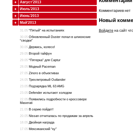
Комментарии 
Август'2013
Июль'2013
Комментариев нет
Июнь'2013
Новый комме
Май'2013
31.05
“Пятый” на испытаниях
Войдите
на сайт чт
30.05
Обновленный Duster попал в шпионские
“сводки”
30.05
Держись, колесо!
29.05
Второй тайфун
29.05
“Пятерка” для Captur
28.05
Модный Paceman
27.05
Zinoro в объективах
24.05
Трехлитровый Outlander
23.05
Подзарядка ML 63 AMG
23.05
Defender испытают холодом
22.05
Появились подробности о кроссовере
Maserati
21.05
В серию пойдет!
20.05
Nissan отчиталась по продажам за апрель
18.05
Двойная награда
17.05
Мексиканский “ку”