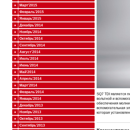
Март'2015
Февраль'2015
Январь'2015
Декабрь'2014
Ноябрь'2014
Октябрь'2014
Сентябрь'2014
Август'2014
Июль'2014
Июнь'2014
Май'2014
Апрель'2014
Март'2014
Февраль'2014
SQ7 TDI является п
Январь'2014
вольтной и вспомог
обеспечения молние
Декабрь'2013
вспомогательная эл
Ноябрь'2013
которая установлен
Октябрь'2013
Сентябрь'2013