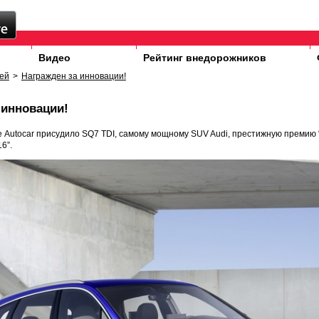
Видео
Рейтинг внедорожников
ей
>
Награжден за инновации!
 инновации!
 Autocar присудило SQ7 TDI, самому мощному SUV Audi, престижную премию 
6”.