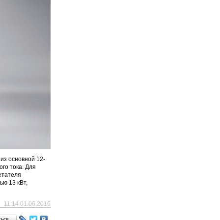
из основной 12-
го тока. Для
етателя
ю 13 кВт,
11:14 01.06.2016
ться…