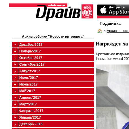
Подшивка
>
Архив новост
Архив рубрики "Новости интернета"
Награжден за
Декабрь'2017
Ноябрь'2017
Британское издание
Октябрь'2017
Innovation Award 201
Сентябрь'2017
Август'2017
Июль'2017
Июнь'2017
Май'2017
Апрель'2017
Март'2017
Февраль'2017
Январь'2017
Декабрь'2016