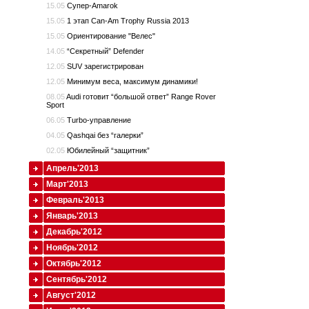
15.05
Супер-Amarok
15.05
1 этап Can-Am Trophy Russia 2013
15.05
Ориентирование "Велес"
14.05
“Секретный” Defender
12.05
SUV зарегистрирован
12.05
Минимум веса, максимум динамики!
08.05
Audi готовит “большой ответ” Range Rover
Sport
06.05
Turbo-управление
04.05
Qashqai без “галерки”
02.05
Юбилейный “защитник”
Апрель'2013
Март'2013
Февраль'2013
Январь'2013
Декабрь'2012
Ноябрь'2012
Октябрь'2012
Сентябрь'2012
Август'2012