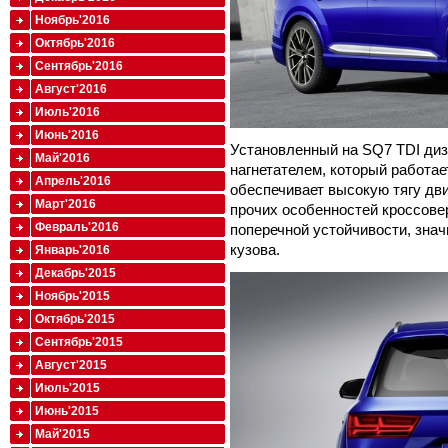
Ноябрь'2016
Октябрь'2016
Сентябрь'2016
Август'2016
Июль'2016
Июнь'2016
Установленный на SQ7 TDI ди
Май'2016
нагнетателем, который работае
Апрель'2016
обеспечивает высокую тягу дви
Март'2016
прочих особенностей кроссове
Февраль'2016
поперечной устойчивости, зна
кузова.
Январь'2016
Декабрь'2015
Ноябрь'2015
Октябрь'2015
Сентябрь'2015
Август'2015
Июль'2015
Июнь'2015
Май'2015