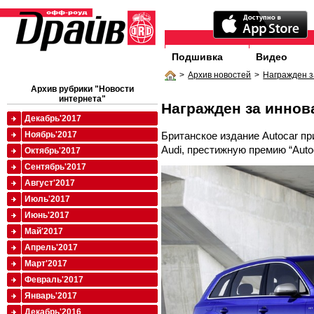
Подшивка
Видео
>
Архив новостей
>
Награжден з
Архив рубрики "Новости
интернета"
Награжден за иннов
Декабрь'2017
Британское издание Autocar п
Ноябрь'2017
Audi, престижную премию “Autoc
Октябрь'2017
Сентябрь'2017
Август'2017
Июль'2017
Июнь'2017
Май'2017
Апрель'2017
Март'2017
Февраль'2017
Январь'2017
Декабрь'2016