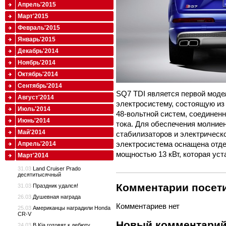
Апрель'2015
Март'2015
Февраль'2015
Январь'2015
Декабрь'2014
Ноябрь'2014
Октябрь'2014
Сентябрь'2014
SQ7 TDI является первой моде
Август'2014
электросистему, состоящую из
Июль'2014
48-вольтной систем, соединен
Июнь'2014
тока. Для обеспечения молние
Май'2014
стабилизаторов и электрическо
электросистема оснащена отде
Апрель'2014
мощностью 13 кВт, которая уст
Март'2014
31.03
Land Cruiser Prado
десятитысячный
Комментарии посети
31.03
Праздник удался!
26.03
Душевная награда
Комментариев нет
25.03
Американцы наградили Honda
CR-V
Новый комментари
24.03
В Kia готовят к дебюту