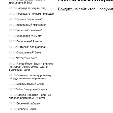
трехдверный Soul
23.03
Награда за задний вид
Войдите
на сайт чтобы получи
20.03
Роскошь с полным приводом
20.03
Первая “зарисовка”
19.03
Безопасный Highlander
18.03
Чешский “снеговик”
17.03
Кроссовер “с умом”
14.03
Водородный Intrado
13.03
“Пятерка” для Qashqai
12.03
Окрыленный” Juke
11.03
Четвертый “икс”
10.03
Range Rover Sport – в числе
призеров “Автомобиль года” в
Великобритании
10.03
Семинар по внедорожному
оборудованию и снаряжению.
07.03
Максимальный Cross
06.03
Volvo: “парусная” серия
05.03
Cadillac Escalade – один из
лидеров рейтинга J.D.Power
04.03
Весенний лабиринт
04.03
Черное и Белое